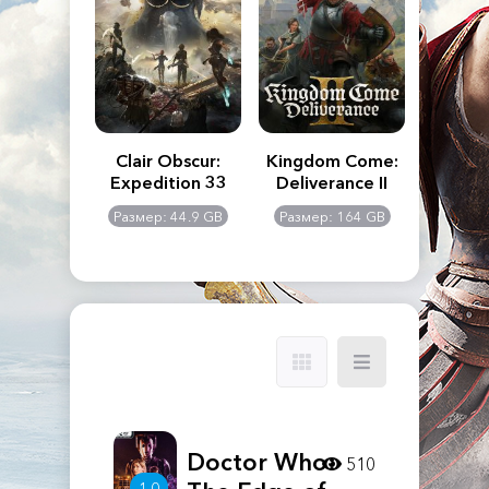
n's Creed
Clair Obscur:
Kingdom Come:
The La
dows
Expedition 33
Deliverance II
Pa
Rema
: 117 GB
Размер: 44.9 GB
Размер: 164 GB
Размер
Doctor Who:
510
1.0