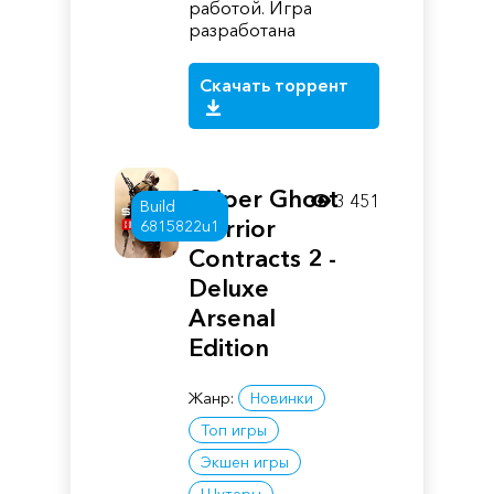
работой. Игра
разработана
Скачать торрент
Sniper Ghost
3 451
Build
Warrior
6815822u1
Contracts 2 -
Deluxe
Arsenal
Edition
Жанр:
Новинки
Топ игры
Экшен игры