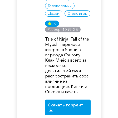
Головоломки
Драки
Стелс игры
0
Размер: 10.97 GB
Tale of Ninja: Fall of the
Miyoshi переносит
юзеров в Японию
периода Сэнгоку.
Клан Миёси всего за
несколько
десятилетий смог
распространить свое
влияние на
провинциях Кинки и
Сикоку и начать
Скачать торрент