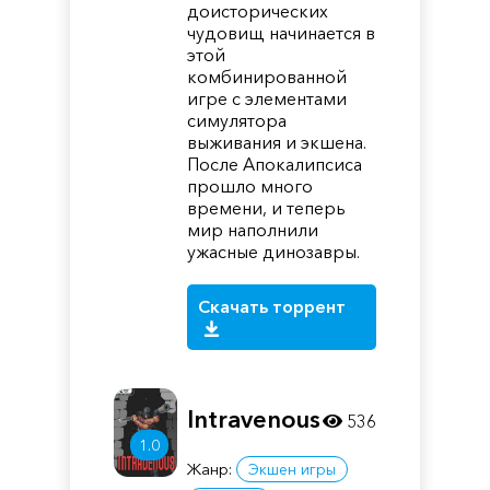
доисторических
чудовищ начинается в
этой
комбинированной
игре с элементами
симулятора
выживания и экшена.
После Апокалипсиса
прошло много
времени, и теперь
мир наполнили
ужасные динозавры.
Скачать торрент
Intravenous
536
1.0
Жанр:
Экшен игры