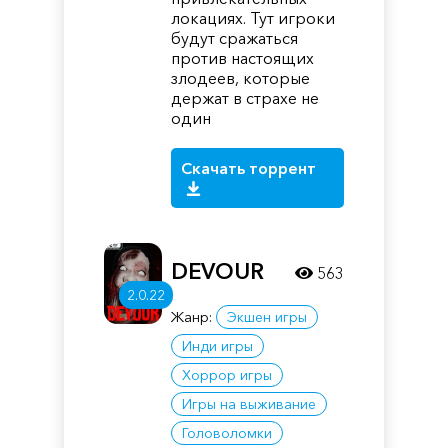
локациях. Тут игроки
будут сражаться
против настоящих
злодеев, которые
держат в страхе не
один
Скачать торрент
DEVOUR
563
2.0.22
Жанр:
Экшен игры
Инди игры
Хоррор игры
Игры на выживание
Головоломки