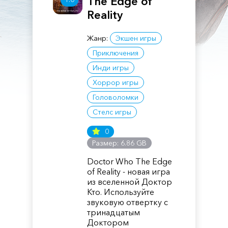
The Edge of
Reality
Жанр:
Экшен игры
Приключения
Инди игры
Хоррор игры
Головоломки
Стелс игры
0
Размер: 6.86 GB
Doctor Who The Edge
of Reality - новая игра
из вселенной Доктор
Кто. Используйте
звуковую отвертку с
тринадцатым
Доктором