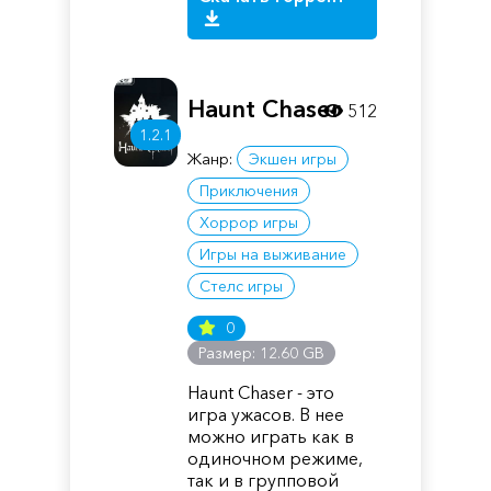
Haunt Chaser
512
1.2.1
Жанр:
Экшен игры
Приключения
Хоррор игры
Игры на выживание
Стелс игры
0
Размер: 12.60 GB
Haunt Chaser - это
игра ужасов. В нее
можно играть как в
одиночном режиме,
так и в групповой