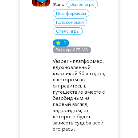
Жанр:
Экшен игры
Платформеры
Головоломки
Стелс игры
0
Размер: 875 MB
Vesper – платформер,
вдохновленный
классикой 90-х годов,
в котором вы
отправитесь в
путешествие вместе с
безобидным на
первый взгляд
андроидом, от
которого будет
зависеть судьба всей
его расы…