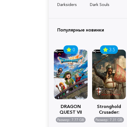
Darksiders
Dark Souls
Популярные новинки
0
3.5
DRAGON
Stronghold
QUEST VII
Crusader:
Reimagined
Definitive
Размер: 7.77 GB
Размер: 7.31 GB
Edition