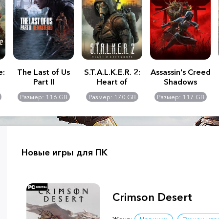
e:
The Last of Us
S.T.A.L.K.E.R. 2:
Assassin's Creed
Part II
Heart of
Shadows
Remastered
Chernobyl -
Размер: 116 GB
Размер: 170 GB
Размер: 117 GB
Ultimate Edition
Новые игры для ПК
Crimson Desert