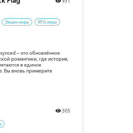
ck Flag
931
Экшен игры
RPG игры
 Resynced — это обновлённое
кой романтики, где история,
летаются в единое
е. Вы вновь примерите
305
ы