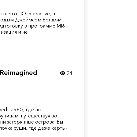
кшен от IO Interactive, в
олодым Джеймсом Бондом,
дготовку в программе MI6
низация и не
Reimagined
24
ed – JRPG, где вы
рупицам, путешествуя во
и затерянные острова. Вы –
лочка суши, где даже карты-