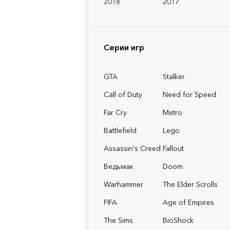
2018
2017
Серии игр
GTA
Stalker
Call of Duty
Need for Speed
Far Cry
Metro
Battlefield
Lego
Assassin's Creed
Fallout
Ведьмак
Doom
Warhammer
The Elder Scrolls
FIFA
Age of Empires
The Sims
BioShock