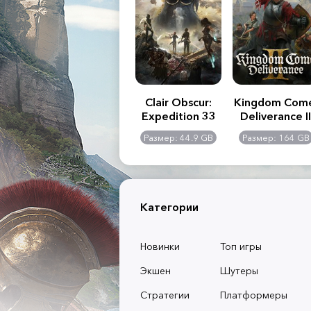
.R. 2:
Assassin's Creed
Clair Obscur:
Kingdom Com
of
Shadows
Expedition 33
Deliverance II
l -
0 GB
Размер: 117 GB
Размер: 44.9 GB
Размер: 164 GB
dition
Категории
Новинки
Топ игры
Экшен
Шутеры
Стратегии
Платформеры