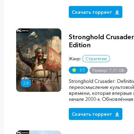
Скачать торрент
Stronghold Crusader:
Edition
Жанр:
Стратегии
3.5
Размер: 7.31 GB
Stronghold Crusader: Definit
2.8
переосмысление культовой
времени, которая впервые 
начале 2000-х. Обновлённая
Скачать торрент