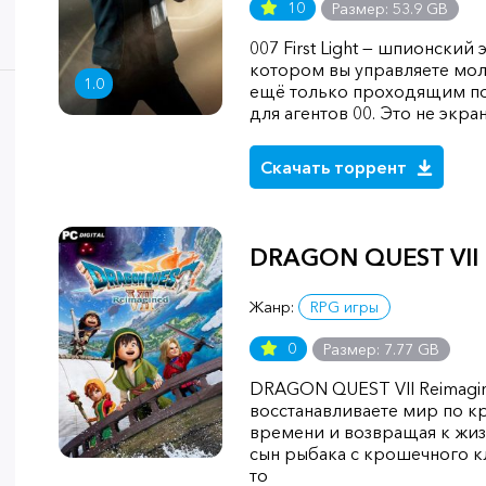
10
Размер: 53.9 GB
007 First Light — шпионский э
котором вы управляете м
1.0
ещё только проходящим по
для агентов 00. Это не экра
Скачать торрент
DRAGON QUEST VII 
Жанр:
RPG игры
0
Размер: 7.77 GB
DRAGON QUEST VII Reimagin
восстанавливаете мир по к
времени и возвращая к жизн
сын рыбака с крошечного к
то