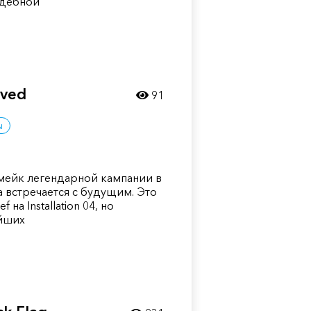
ждебной
lved
91
ы
емейк легендарной кампании в
ка встречается с будущим. Это
 на Installation 04, но
айших