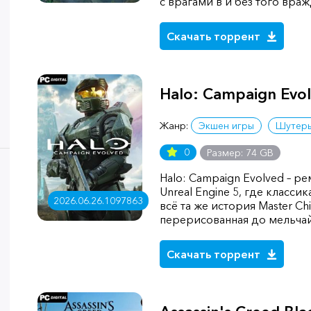
с врагами в и без того вра
Скачать торрент
Halo: Campaign Evo
Жанр:
Экшен игры
Шутер
0
Размер: 74 GB
Halo: Campaign Evolved – р
Unreal Engine 5, где класси
2026.06.26.1097863
всё та же история Master Chief
перерисованная до мельч
Скачать торрент