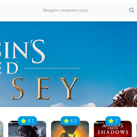
8.1
6.9
7