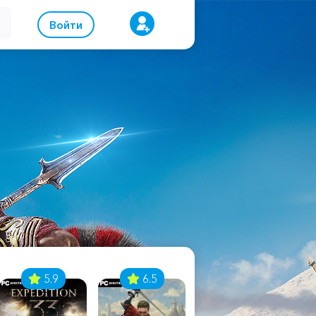
Войти
5.9
6.5
8.1