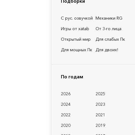
Подборки
С рус. озвучкой
Механики RG
Игры от xatab
От 3-го лица
Открытый мир
Для слабых Пк
Для мощных Пк
Для двоих!
По годам
2026
2025
2024
2023
2022
2021
2020
2019