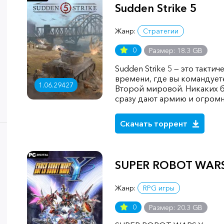
Sudden Strike 5
Жанр:
Стратегии
0
Размер: 18.3 GB
Sudden Strike 5 — это такти
времени, где вы командует
1.06.29427
Второй мировой. Никаких б
сразу дают армию и огромн
Скачать торрент
SUPER ROBOT WARS
Жанр:
RPG игры
0
Размер: 20.3 GB