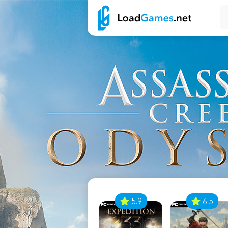
7
5.9
6.5