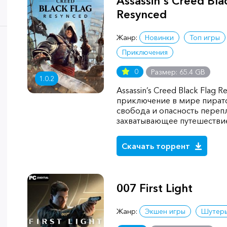
Assassin's Creed Bla
Resynced
Жанр:
Новинки
Топ игры
Приключения
0
Размер: 65.4 GB
1.0.2
Assassin’s Creed Black Flag
приключение в мире пиратс
свобода и опасность переп
захватывающее путешестви
Скачать торрент
007 First Light
Жанр:
Экшен игры
Шутер