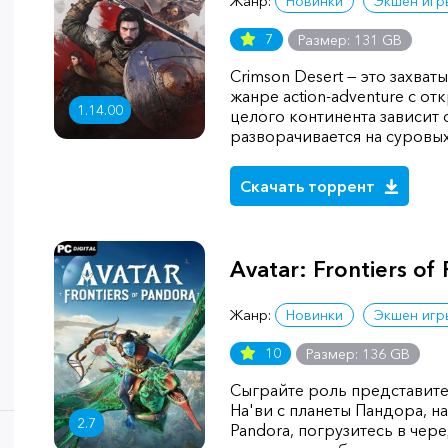
Жанр:
Новинки
Экшен игр
7
Размер: 131 GB
Crimson Desert — это захв
жанре action-adventure с о
1.14.00
целого континента зависит
разворачивается на суровы
Скачать торрент
Avatar: Frontiers of
Жанр:
Новинки
Экшен игр
10
Размер: 136 GB
Сыграйте роль представит
На'ви с планеты Пандора, нач
2.7
Pandora, погрузитесь в че