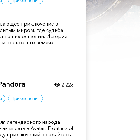
ы
Приключения
атывающее приключение в
ткрытым миром, где судьба
 от ваших решений. История
х и прекрасных землях
 Pandora
2 228
ы
Приключения
еля легендарного народа
ав играть в Avatar: Frontiers of
реду приключений, сражайтесь