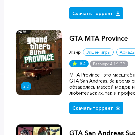
Скачать торрент
GTA MTA Province
Жанр:
Экшен игры
Аркад
8.4
Размер: 4.16 GB
MTA Province - это масшта
GTA San Andreas. За время 
2.0
обзавелась массой модов и
любительских, так и профе
Скачать торрент
GTA San Andreas Su