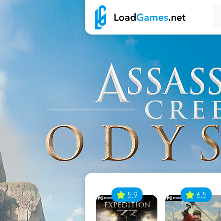
7
5.9
6.5