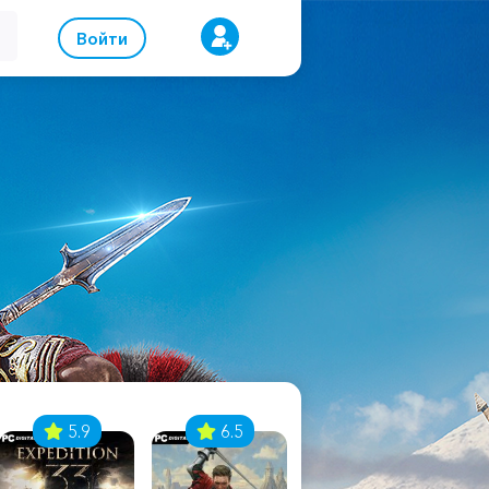
Войти
5.9
6.5
8.1