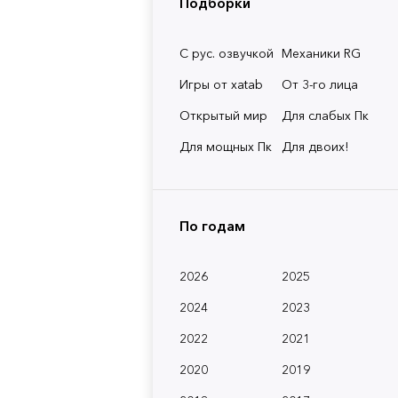
Подборки
С рус. озвучкой
Механики RG
Игры от xatab
От 3-го лица
Открытый мир
Для слабых Пк
Для мощных Пк
Для двоих!
По годам
2026
2025
2024
2023
2022
2021
2020
2019