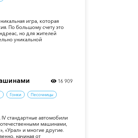
уникальная игра, которая
сия. По большому счету это
ндреас, но для жителей
тельно уникальной
машинами
16 909
ы
Гонки
Песочницы
 IV стандартные автомобили
 отечественными машинами,
», «Урал» и многие другие.
енно, начиная от