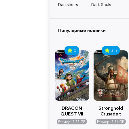
Darksiders
Dark Souls
Популярные новинки
0
3.5
DRAGON
Stronghold
QUEST VII
Crusader:
Reimagined
Definitive
Размер: 7.77 GB
Размер: 7.31 GB
Edition