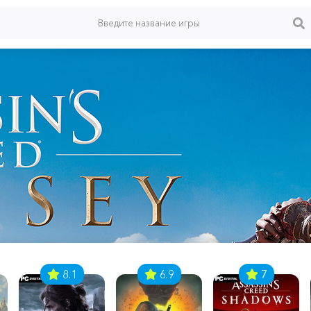
8.1
6.9
7