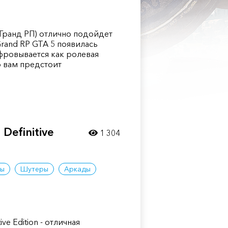
 Гранд РП) отлично подойдет
Grand RP GTA 5 появилась
фровывается как ролевая
то вам предстоит
 Definitive
1 304
ры
Шутеры
Аркады
ive Edition - отличная