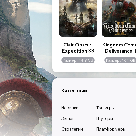
.R. 2:
Assassin's Creed
Clair Obscur:
Kingdom Com
of
Shadows
Expedition 33
Deliverance II
l -
0 GB
Размер: 117 GB
Размер: 44.9 GB
Размер: 164 GB
dition
Категории
Новинки
Топ игры
Экшен
Шутеры
Стратегии
Платформеры