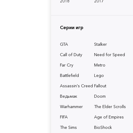
2018
2017
Серии игр
GTA
Stalker
Call of Duty
Need for Speed
Far Cry
Metro
Battlefield
Lego
Assassin's Creed
Fallout
Ведьмак
Doom
Warhammer
The Elder Scrolls
FIFA
Age of Empires
The Sims
BioShock