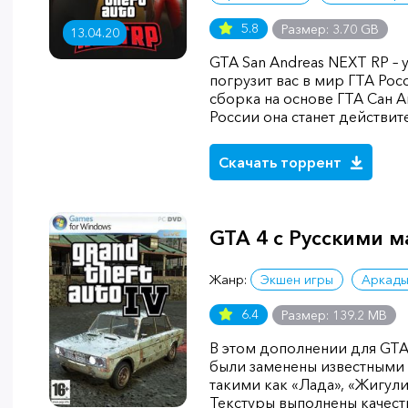
5.8
Размер: 3.70 GB
13.04.20
GTA San Andreas NEXT RP – 
погрузит вас в мир ГТА Рос
сборка на основе ГТА Сан А
России она станет действи
Скачать торрент
GTA 4 с Русскими 
Жанр:
Экшен игры
Аркад
6.4
Размер: 139.2 MB
В этом дополнении для GTA
были заменены известными
такими как «Лада», «Жигули
Текстуры выполнены качеств