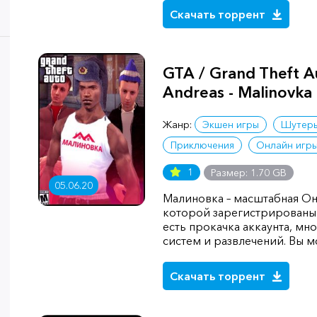
Скачать торрент
GTA / Grand Theft A
Andreas - Malinovka
Жанр:
Экшен игры
Шутер
Приключения
Онлайн игр
1
Размер: 1.70 GB
05.06.20
Малиновка – масштабная Он
которой зарегистрированы 
есть прокачка аккаунта, мн
систем и развлечений. Вы м
Скачать торрент