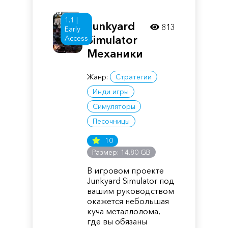
1.1 |
Junkyard
813
Early
Simulator
Access
Механики
Жанр:
Стратегии
Инди игры
Симуляторы
Песочницы
10
Размер: 14.80 GB
В игровом проекте
Junkyard Simulator под
вашим руководством
окажется небольшая
куча металлолома,
где вы обязаны