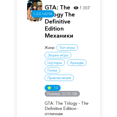
GTA: The
1 307
Trilogy The
1.0.0.14296
Definitive
Edition
Механики
Жанр:
Топ игры
Экшен игры
Шутеры
Аркады
Гонки
Приключения
10
Размер: 22.55 GB
GTA: The Trilogy – The
Definitive Edition -
отличная