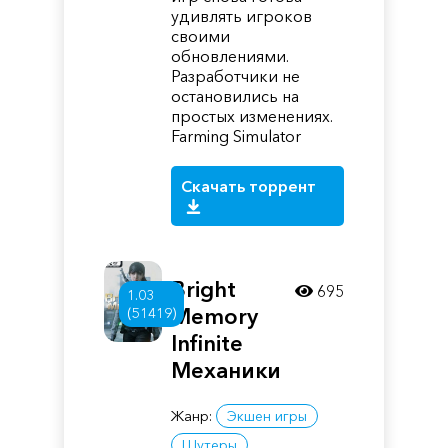
удивлять игроков
своими
обновлениями.
Разработчики не
остановились на
простых изменениях.
Farming Simulator
Скачать торрент
Bright
695
1.03
Memory
(51419)
Infinite
Механики
Жанр:
Экшен игры
Шутеры