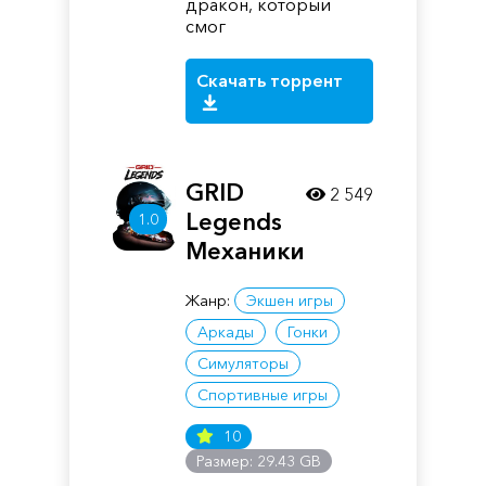
дракон, который
смог
Скачать торрент
GRID
2 549
Legends
1.0
Механики
Жанр:
Экшен игры
Аркады
Гонки
Симуляторы
Спортивные игры
10
Размер: 29.43 GB