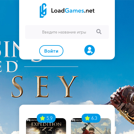
Войти
7
5.9
6.3