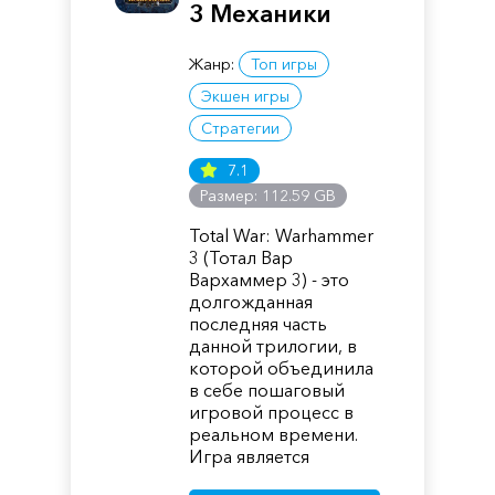
3 Механики
Жанр:
Топ игры
Экшен игры
Стратегии
7.1
Размер: 112.59 GB
Total War: Warhammer
3 (Тотал Вар
Вархаммер 3) - это
долгожданная
последняя часть
данной трилогии, в
которой объединила
в себе пошаговый
игровой процесс в
реальном времени.
Игра является