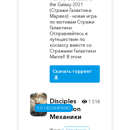
the Galaxy 2021
(Стражи Галактики
Марвел) - новая игра
по мотивам Стражи
Галактики.
Отправляйтесь в
путешествие по
космосу вместе со
Стражами Галактики
Marvel! В этом
Скачать торрент
Disciples
1 518
Liberation
1.0.1.B236.R56061
Механики