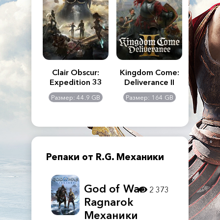
n's Creed
Clair Obscur:
Kingdom Come:
The La
dows
Expedition 33
Deliverance II
Pa
Rema
: 117 GB
Размер: 44.9 GB
Размер: 164 GB
Размер
Репаки от R.G. Механики
God of War
2 373
Ragnarok
Механики