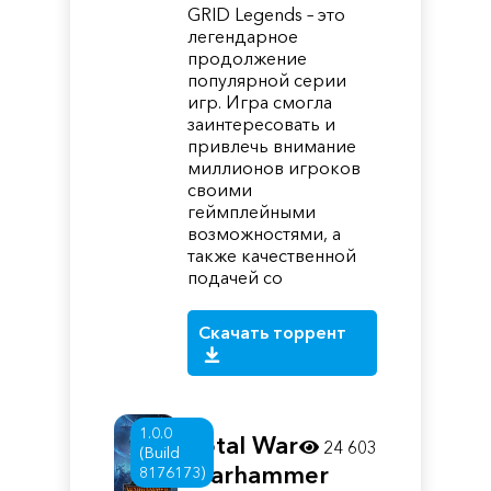
GRID Legends – это
легендарное
продолжение
популярной серии
игр. Игра смогла
заинтересовать и
привлечь внимание
миллионов игроков
своими
геймплейными
возможностями, а
также качественной
подачей со
Скачать торрент
1.0.0
Total War
24 603
(Build
Warhammer
8176173)