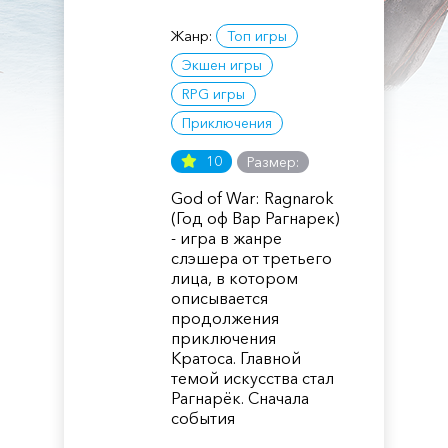
Жанр:
Топ игры
Экшен игры
RPG игры
Приключения
10
Размер:
God of War: Ragnarok
(Год оф Вар Рагнарек)
- игра в жанре
слэшера от третьего
лица, в котором
описывается
продолжения
приключения
Кратоса. Главной
темой искусства стал
Рагнарёк. Сначала
события