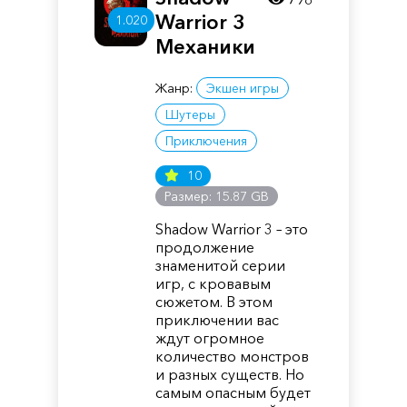
Warrior 3
1.020
Механики
Жанр:
Экшен игры
Шутеры
Приключения
10
Размер: 15.87 GB
Shadow Warrior 3 – это
продолжение
знаменитой серии
игр, с кровавым
сюжетом. В этом
приключении вас
ждут огромное
количество монстров
и разных существ. Но
самым опасным будет