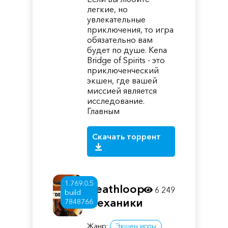
легкие, но
увлекательные
приключения, то игра
обязательно вам
будет по душе. Kena
Bridge of Spirits - это
приключенческий
экшен, где вашей
миссией является
исследование.
Главным
Скачать торрент
1.769.0.5
Deathloop
6 249
build
Механики
7848766
Жанр:
Экшен игры