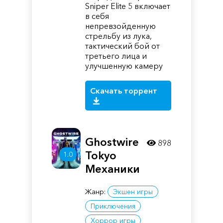
Sniper Elite 5 включает
в себя
непревзойденную
стрельбу из лука,
тактический бой от
третьего лица и
улучшенную камеру
Скачать торрент
Ghostwire
898
Tokyo
1.0
Механики
Жанр:
Экшен игры
Приключения
Хоррор игры