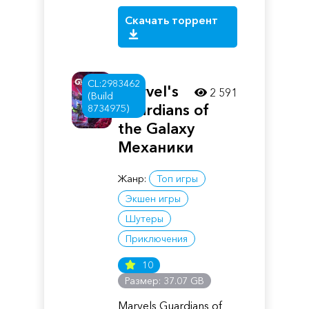
Скачать торрент
CL:2983462
Marvel's
2 591
(Build
Guardians of
8734975)
the Galaxy
Механики
Жанр:
Топ игры
Экшен игры
Шутеры
Приключения
10
Размер: 37.07 GB
Marvels Guardians of