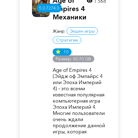
Age of
1 568
Empires 4
5.0.7274.0
Механики
Жанр:
Экшен игры
Стратегии
10
Размер: 60.70 GB
Age of Empires 4
(Эйдж оф Эмпайрс 4
или Эпоха Империй
4) – это всеми
известная популярная
компьютерная игра
Эпоха Империй 4.
Многие пользователи
очень ждали
продолжение данной
игры, которая