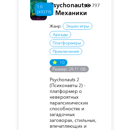
Psychonauts
797
1.0
2 Механики
(49379)
Жанр:
Экшен игры
Аркады
Платформеры
Приключения
10
Размер: 28.71 GB
Psychonauts 2
(Психонавты 2) -
платформер о
невероятных
парапсихических
способностях и
загадочных
заговорах, стильных,
впечатляющих и