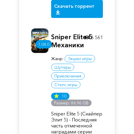
Скачать торрент
Sniper Elite 5
6 561
Механики
1.04.0
Жанр:
Экшен игры
Шутеры
Приключения
Стелс игры
10
Размер: 86.96 GB
Sniper Elite 5 (Снайпер
Элит 5) - Последняя
часть отмеченной
наградами серии