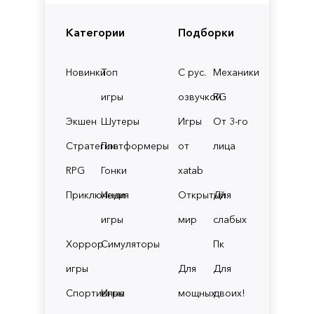
Категории
Подборки
Новинки
Топ
С рус.
Механики
игры
озвучкой
RG
Экшен
Шутеры
Игры
От 3-го
Стратегии
Платформеры
от
лица
RPG
Гонки
xatab
Приключения
Инди
Открытый
Для
игры
мир
слабых
Хоррор
Симуляторы
Пк
игры
Для
Для
Спортивные
Игры
мощных
двоих!