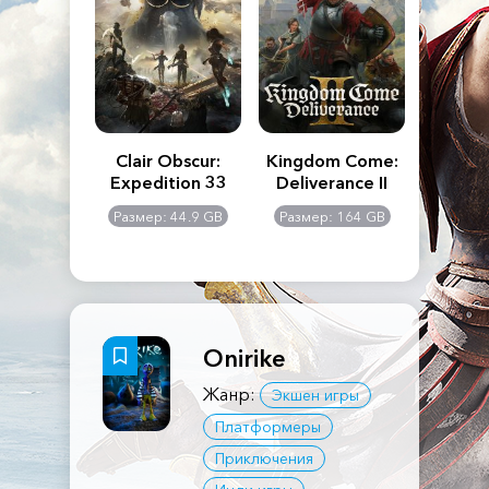
n's Creed
Clair Obscur:
Kingdom Come:
The La
dows
Expedition 33
Deliverance II
Pa
Rema
: 117 GB
Размер: 44.9 GB
Размер: 164 GB
Размер
Onirike
Жанр:
Экшен игры
Платформеры
Приключения