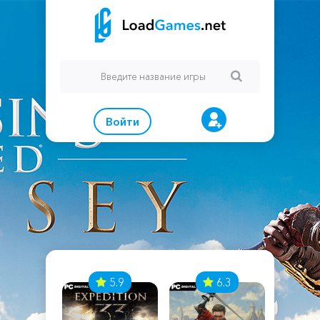
Войти
7
5.9
6.3