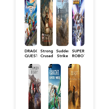
DRAGON
Stronghold
Sudden
SUPER
QUEST
Crusader:
Strike
ROBOT
VII
Definitive
5
WARS
Reimagined
Edition
Y