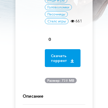
Инди игры
Головоломки
Песочницы
661
Стелс игры
0
Скачать
торрент
Размер: 728 MB
Описание