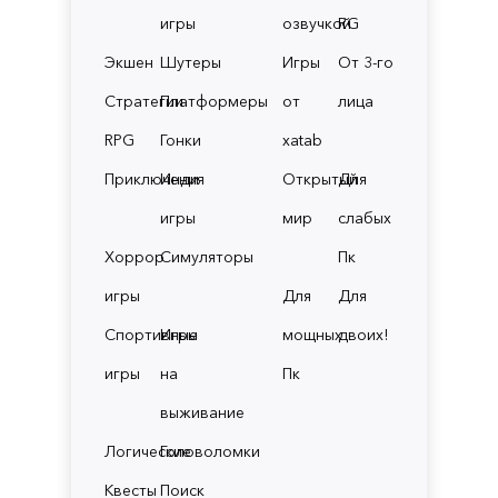
игры
озвучкой
RG
Экшен
Шутеры
Игры
От 3-го
Стратегии
Платформеры
от
лица
RPG
Гонки
xatab
Приключения
Инди
Открытый
Для
игры
мир
слабых
Хоррор
Симуляторы
Пк
игры
Для
Для
Спортивные
Игры
мощных
двоих!
игры
на
Пк
выживание
Логические
Головоломки
Квесты
Поиск