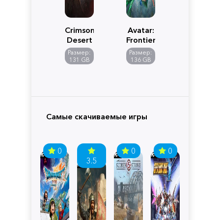
Crimson
Avatar:
Desert
Frontiers
of
Размер:
Размер:
Pandora
131 GB
136 GB
Самые скачиваемые игры
0
0
0
3.5