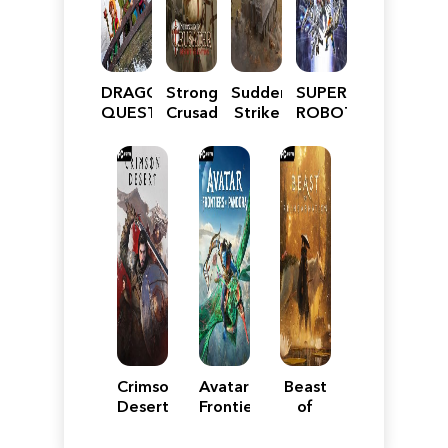
DRAGON
Stronghold
Sudden
SUPER
QUEST
Crusader:
Strike
ROBOT
VII
Definitive
5
WARS
Reimagined
Edition
Y
Crimson
Avatar:
Beast
Desert
Frontiers
of
of
Reincarnation
Pandora