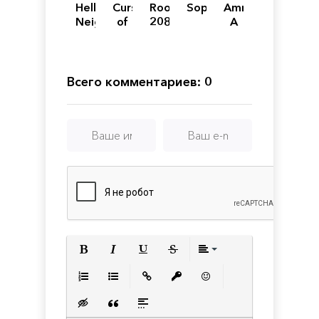
Hello
Curse
Room
Sophont
Amnesia:
Neighbor
of
208
A
2
Anabelle
Machine
for
Pigs
Всего комментариев: 0
Полужирный
Курсив
Подчеркнутый
Зачеркнутый
Выравнивани
Нумерованный список
Маркированный список
Вставить ссылку
Вставить защищенную с
Вставить смайлик