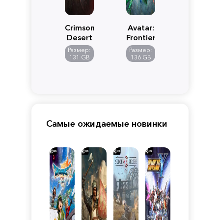
Crimson
Avatar:
Desert
Frontiers
of
Размер:
Размер:
Pandora
131 GB
136 GB
Самые ожидаемые новинки