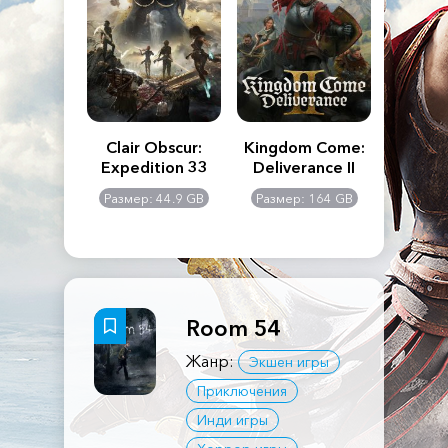
n's Creed
Clair Obscur:
Kingdom Come:
The La
dows
Expedition 33
Deliverance II
Pa
Rema
: 117 GB
Размер: 44.9 GB
Размер: 164 GB
Размер
Room 54
Жанр:
Экшен игры
Приключения
Инди игры