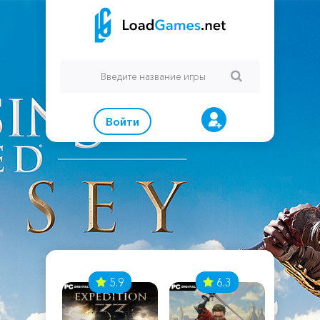
Войти
7
5.9
6.3