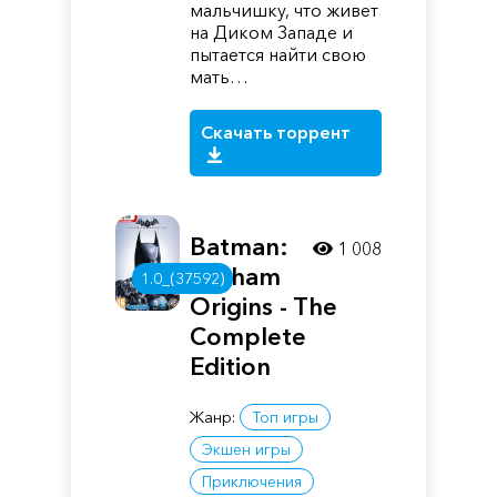
мальчишку, что живет
на Диком Западе и
пытается найти свою
мать…
Скачать торрент
Batman:
1 008
Arkham
1.0_(37592)
Origins - The
Complete
Edition
Жанр:
Топ игры
Экшен игры
Приключения