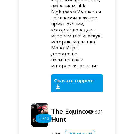
названием Little
Nightmares 2 является
триллером в жанре
приключений,
который поведает
игрокам трагическую
историю мальчика
Моно. Игра
достаточно
насыщенная и
интересная, а значит
Скачать торрент
The Equinox
601
Hunt
1.0.13
Жанр:
Экшен игры