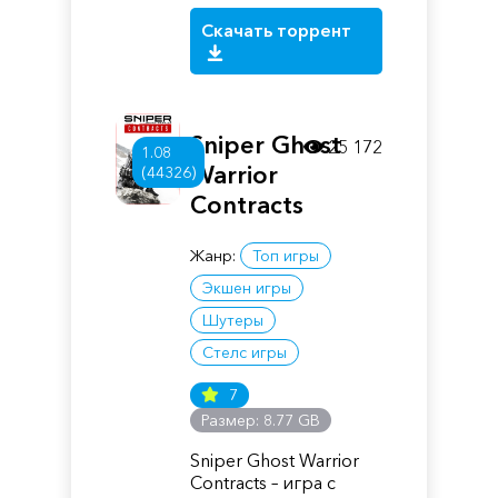
Скачать торрент
Sniper Ghost
25 172
1.08
Warrior
(44326)
Contracts
Жанр:
Топ игры
Экшен игры
Шутеры
Стелс игры
7
Размер: 8.77 GB
Sniper Ghost Warrior
Contracts – игра с