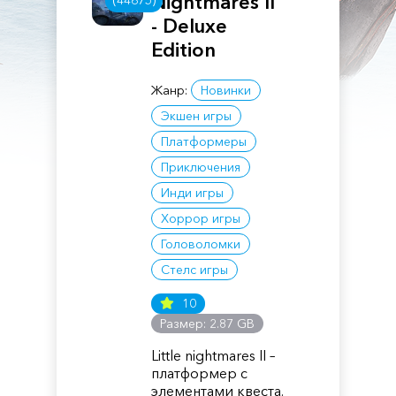
Nightmares II
(44675)
- Deluxe
Edition
Жанр:
Новинки
Экшен игры
Платформеры
Приключения
Инди игры
Хоррор игры
Головоломки
Стелс игры
10
Размер: 2.87 GB
Little nightmares II –
платформер с
элементами квеста.