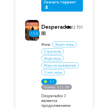
Скачать торрент
Desperados
12 701
III
1.5.8
Жанр:
Экшен игры
Стратегии
Инди игры
Игры на выживание
Стелс игры
6.7
Размер: 6.22 GB
Desperados 3
является
продолжением