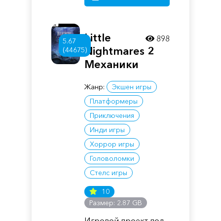
Little
898
5.67
Nightmares 2
(44675)
Механики
Жанр:
Экшен игры
Платформеры
Приключения
Инди игры
Хоррор игры
Головоломки
Стелс игры
10
Размер: 2.87 GB
Игровой проект под