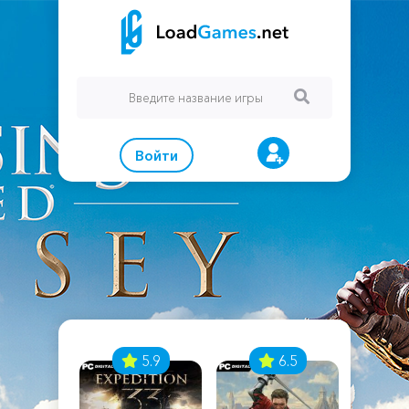
Войти
7
5.9
6.5