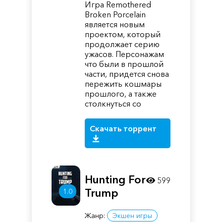
Игра Remothered
Broken Porcelain
является новым
проектом, который
продолжает серию
ужасов. Персонажам
что были в прошлой
части, придется снова
пережить кошмары
прошлого, а также
столкнуться со
Скачать торрент
Hunting For
599
Trump
1.0
Жанр:
Экшен игры