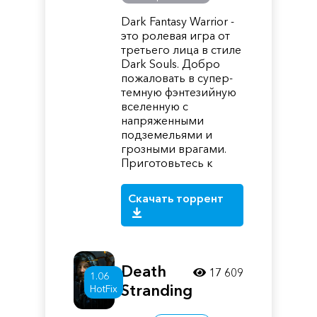
Dark Fantasy Warrior -
это ролевая игра от
третьего лица в стиле
Dark Souls. Добро
пожаловать в супер-
темную фэнтезийную
вселенную с
напряженными
подземельями и
грозными врагами.
Приготовьтесь к
Скачать торрент
Death
17 609
1.06
Stranding
HotFix