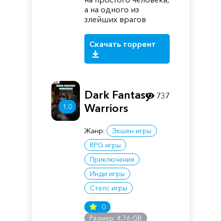
а на одного из
злейших врагов
Скачать торрент
Dark Fantasy
737
Warriors
1.0
Жанр:
Экшен игры
RPG игры
Приключения
Инди игры
Стелс игры
0
Размер: 4.76 GB