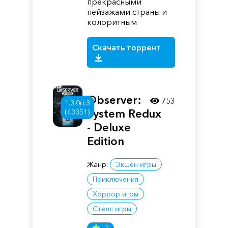
прекрасными
пейзажами страны и
колоритным
Скачать торрент
Observer:
753
1.3.0rc3
System Redux
(43351)
- Deluxe
Edition
Жанр:
Экшен игры
Приключения
Хоррор игры
Стелс игры