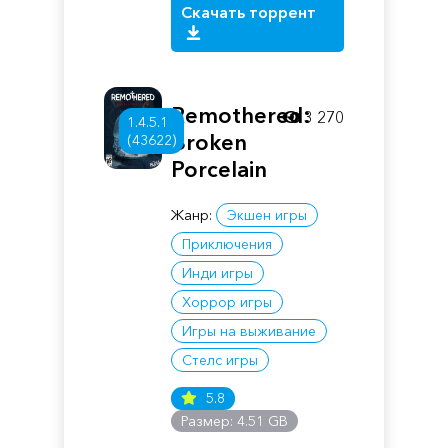
Скачать торрент
Remothered:
3 270
1.4.5.1
Broken
(43622)
Porcelain
Жанр:
Экшен игры
Приключения
Инди игры
Хоррор игры
Игры на выживание
Стелс игры
5.8
Размер: 4.51 GB