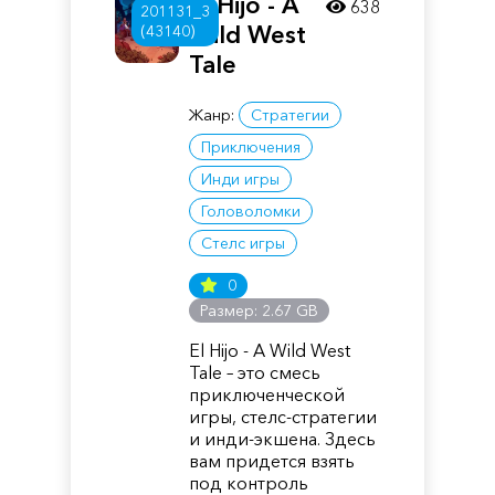
El Hijo - A
638
201131_3
Wild West
(43140)
Tale
Жанр:
Стратегии
Приключения
Инди игры
Головоломки
Стелс игры
0
Размер: 2.67 GB
El Hijo - A Wild West
Tale – это смесь
приключенческой
игры, стелс-стратегии
и инди-экшена. Здесь
вам придется взять
под контроль