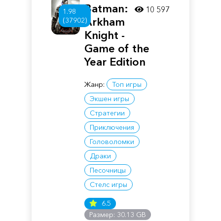
Batman:
10 597
1.98
Arkham
(37902)
Knight -
Game of the
Year Edition
Жанр:
Топ игры
Экшен игры
Стратегии
Приключения
Головоломки
Драки
Песочницы
Стелс игры
6.5
Размер: 30.13 GB