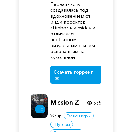
Первая часть
создавалась под
вдохновением от
инди-проектов
«Limbo» и «Inside» и
отличалась
необычным
визуальным стилем,
основанным на
кукольной
Скачать торрент
Mission Z
555
1.0
Жанр:
Экшен игры
Шутеры