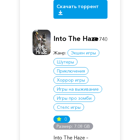
Скачать торрент
Into The Haze
740
Жанр:
Экшен игры
Шутеры
Приключения
Хоррор игры
Игры на выживание
Игры про зомби
Стелс игры
0
Размер: 7.08 GB
Into The Haze –