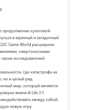
8
нное продолжение культовой
нуться в мрачный и загадочный
з GSC Game World расширили
омалиями, смертоносными
 своих исследователей.
еальности, где катастрофа на
, но и целый ряд
мичный мир, который меняется
ляции жизни A-Life 2.0
аимодействовать между собой,
аждую новую игру