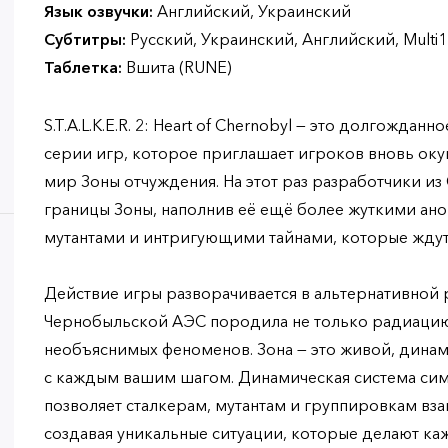
Язык озвучки:
Английский, Украинский
Субтитры:
Русский, Украинский, Английский, Multi1
Таблетка:
Вшита (RUNE)
S.T.A.L.K.E.R. 2: Heart of Chernobyl — это долгожда
серии игр, которое приглашает игроков вновь оку
мир Зоны отчуждения. На этот раз разработчики и
границы Зоны, наполнив её ещё более жуткими ан
мутантами и интригующими тайнами, которые ждут
Действие игры разворачивается в альтернативной р
Чернобыльской АЭС породила не только радиацию
необъяснимых феноменов. Зона — это живой, дина
с каждым вашим шагом. Динамическая система симу
позволяет сталкерам, мутантам и группировкам вз
создавая уникальные ситуации, которые делают к