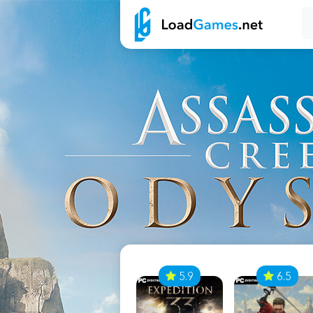
7
5.9
6.5