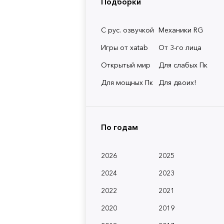
Подборки
С рус. озвучкой
Механики RG
Игры от xatab
От 3-го лица
Открытый мир
Для слабых Пк
Для мощных Пк
Для двоих!
По годам
2026
2025
2024
2023
2022
2021
2020
2019