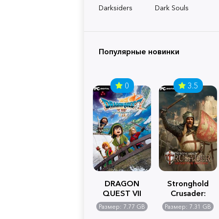
Darksiders
Dark Souls
Популярные новинки
0
3.5
DRAGON
Stronghold
QUEST VII
Crusader:
Reimagined
Definitive
Размер: 7.77 GB
Размер: 7.31 GB
Edition