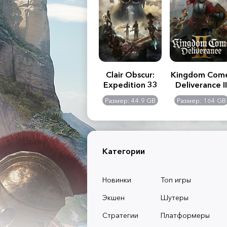
.R. 2:
Assassin's Creed
Clair Obscur:
Kingdom Com
of
Shadows
Expedition 33
Deliverance II
l -
0 GB
Размер: 117 GB
Размер: 44.9 GB
Размер: 164 GB
dition
Категории
Новинки
Топ игры
Экшен
Шутеры
Стратегии
Платформеры