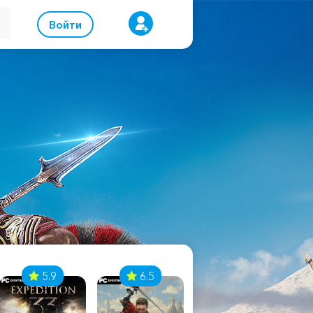
Войти
5.9
6.5
8.1