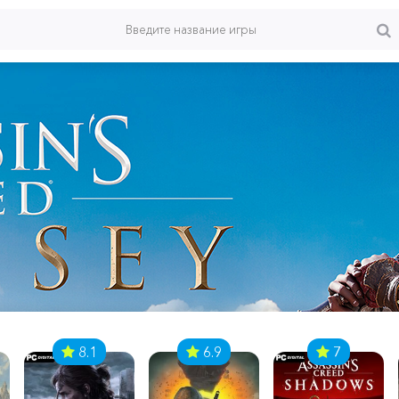
8.1
6.9
7