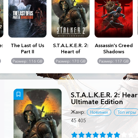
e:
The Last of Us
S.T.A.L.K.E.R. 2:
Assassin's Creed
Part II
Heart of
Shadows
Remastered
Chernobyl -
Размер: 116 GB
Размер: 170 GB
Размер: 117 GB
Ultimate Edition
S.T.A.L.K.E.R. 2: Hea
Ultimate Edition
Жанр:
Новинки
Топ игры
45 405