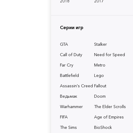
2018
2017
Серии игр
GTA
Stalker
Call of Duty
Need for Speed
Far Cry
Metro
Battlefield
Lego
Assassin's Creed
Fallout
Ведьмак
Doom
Warhammer
The Elder Scrolls
FIFA
Age of Empires
The Sims
BioShock