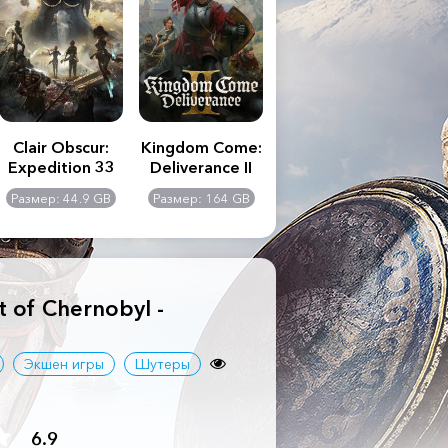
Clair Obscur:
Kingdom Come:
The Last of Us
S.T
Expedition 33
Deliverance II
Part II
Remastered
C
Размер: 44.9 GB
Размер: 164 GB
Размер: 116 GB
Ра
Ult
rt of Chernobyl -
Экшен игры
Шутеры
6.9