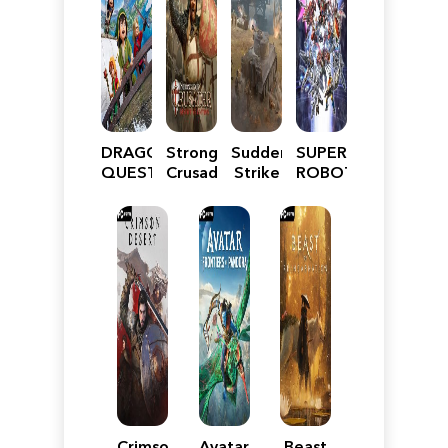
DRAGON
Stronghold
Sudden
SUPER
QUEST
Crusader:
Strike
ROBOT
VII
Definitive
5
WARS
Reimagined
Edition
Y
Crimson
Avatar:
Beast