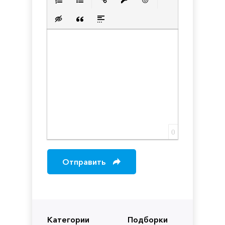
Нумерованный список
Маркированный список
Вставить ссылку
Вставить защищенную с
Вставить смайлик
Вставка скрытого текста
Вставка цитаты
Вставка спойлера
0
Отправить
Категории
Подборки