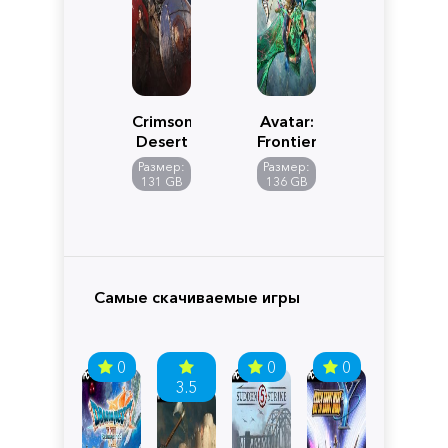
Crimson
Avatar:
Desert
Frontiers
of
Размер:
Размер:
Pandora
131 GB
136 GB
Самые скачиваемые игры
0
0
0
3.5