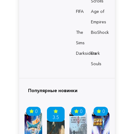
Scrolls
FIFA
Age of
Empires
The
BioShock
Sims
Darksiders
Dark
Souls
Популярные новинки
0
0
0
3.5