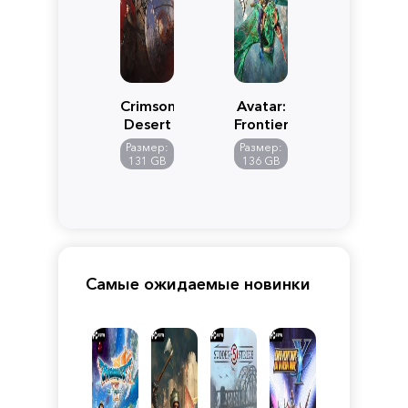
Crimson
Avatar:
Desert
Frontiers
of
Размер:
Размер:
Pandora
131 GB
136 GB
Самые ожидаемые новинки