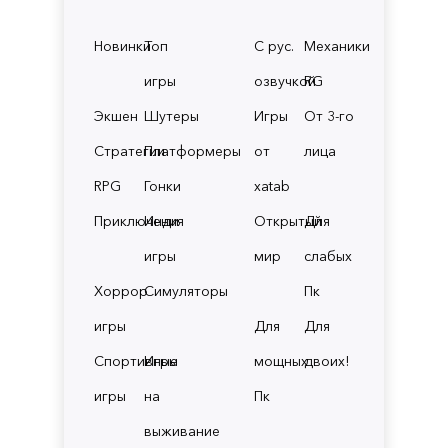
Новинки
Топ
С рус.
Механики
игры
озвучкой
RG
Экшен
Шутеры
Игры
От 3-го
Стратегии
Платформеры
от
лица
RPG
Гонки
xatab
Приключения
Инди
Открытый
Для
игры
мир
слабых
Хоррор
Симуляторы
Пк
игры
Для
Для
Спортивные
Игры
мощных
двоих!
игры
на
Пк
выживание