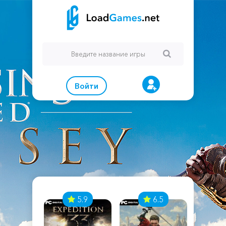
Войти
7
5.9
6.5