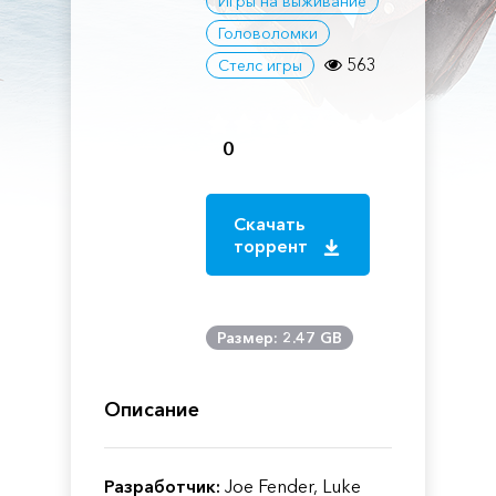
Игры на выживание
Головоломки
563
Стелс игры
0
Скачать
торрент
Размер: 2.47 GB
Описание
Разработчик:
Joe Fender, Luke