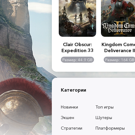
.R. 2:
Assassin's Creed
Clair Obscur:
Kingdom Com
of
Shadows
Expedition 33
Deliverance II
l -
0 GB
Размер: 117 GB
Размер: 44.9 GB
Размер: 164 GB
dition
Категории
Новинки
Топ игры
Экшен
Шутеры
Стратегии
Платформеры