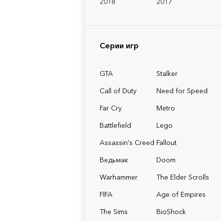
2018
2017
Серии игр
GTA
Stalker
Call of Duty
Need for Speed
Far Cry
Metro
Battlefield
Lego
Assassin's Creed
Fallout
Ведьмак
Doom
Warhammer
The Elder Scrolls
FIFA
Age of Empires
The Sims
BioShock