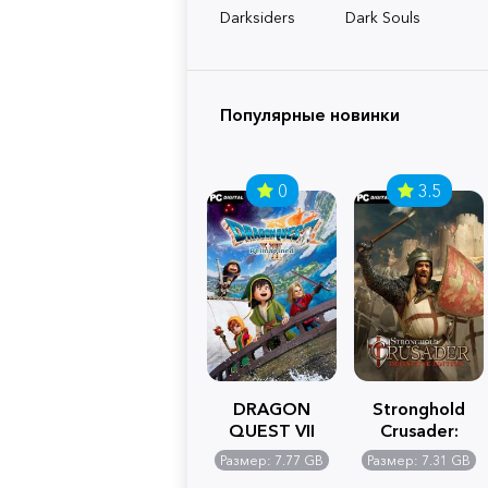
Darksiders
Dark Souls
Популярные новинки
0
3.5
DRAGON
Stronghold
QUEST VII
Crusader:
Reimagined
Definitive
Размер: 7.77 GB
Размер: 7.31 GB
Edition