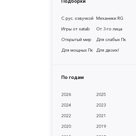
Подборки
С рус. озвучкой
Механики RG
Игры от xatab
От 3-го лица
Открытый мир
Для слабых Пк
Для мощных Пк
Для двоих!
По годам
2026
2025
2024
2023
2022
2021
2020
2019