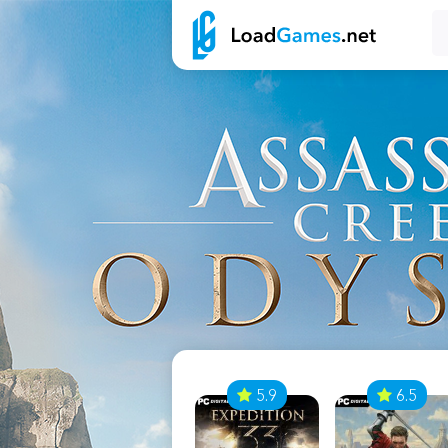
7
5.9
6.5