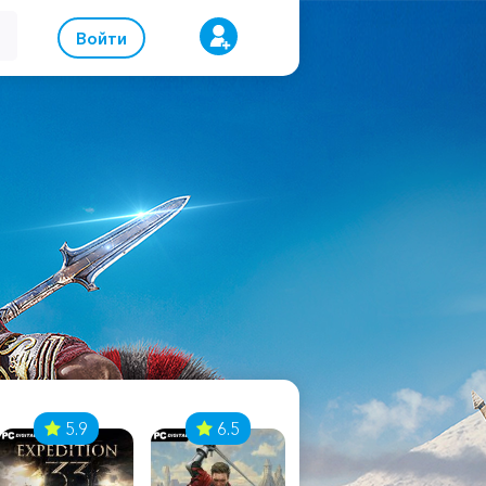
Войти
5.9
6.5
8.1