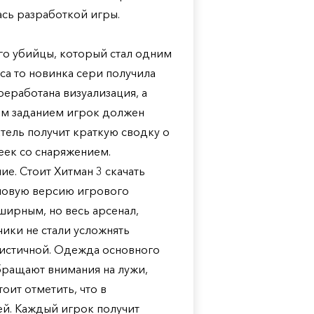
сь разработкой игры.
го убийцы, который стал одним
са то новинка сери получила
реработана визуализация, а
им заданием игрок должен
тель получит краткую сводку о
еек со снаряжением.
е. Стоит Хитман 3 скачать
 новую версию игрового
ширным, но весь арсенал,
ики не стали усложнять
листичной. Одежда основного
обращают внимания на лужи,
оит отметить, что в
ей. Каждый игрок получит