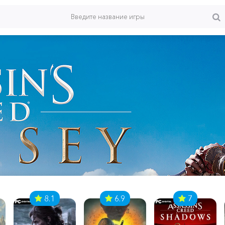
8.1
6.9
7