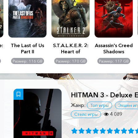
e:
The Last of Us
S.T.A.L.K.E.R. 2:
Assassin's Creed
Part II
Heart of
Shadows
Remastered
Chernobyl -
Размер: 116 GB
Размер: 170 GB
Размер: 117 GB
Ultimate Edition
HITMAN 3 - Deluxe E
Жанр:
Топ игры
Экшен иг
4 089
Стелс игры