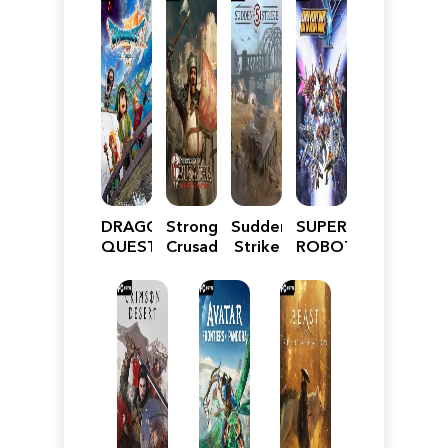
DRAGON
Stronghold
Sudden
SUPER
QUEST
Crusader:
Strike
ROBOT
VII
Definitive
5
WARS
Reimagined
Edition
Y