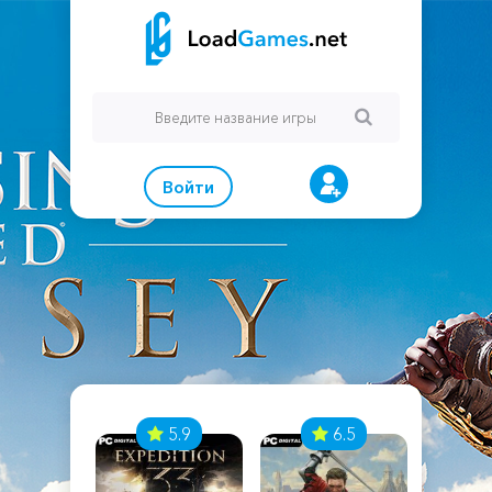
Войти
7
5.9
6.5