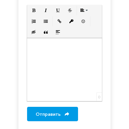
Полужирный
Курсив
Подчеркнутый
Зачеркнутый
Выравнивани
Нумерованный список
Маркированный список
Вставить ссылку
Вставить защищенную с
Вставить смайлик
Вставка скрытого текста
Вставка цитаты
Вставка спойлера
0
Отправить