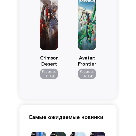
Crimson
Avatar:
Desert
Frontiers
of
Размер:
Размер:
Pandora
131 GB
136 GB
Самые ожидаемые новинки