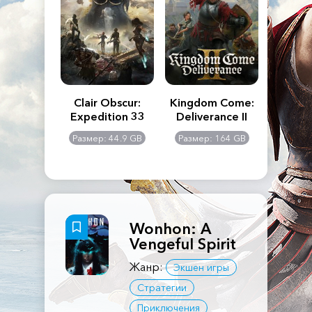
n's Creed
Clair Obscur:
Kingdom Come:
The La
dows
Expedition 33
Deliverance II
Pa
Rema
: 117 GB
Размер: 44.9 GB
Размер: 164 GB
Размер
Wonhon: A
Vengeful Spirit
Жанр:
Экшен игры
Стратегии
Приключения