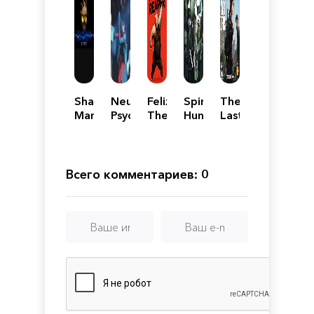
Shadow
Neurodeck:
Felix
Spirit
The
Man
Psychological
The
Hunter:
Last
Remastered
Deckbuilder
Reaper
NG
of
Us
Всего комментариев: 0