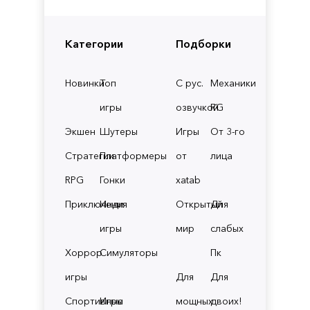
Категории
Подборки
Новинки
Топ
С рус.
Механики
игры
озвучкой
RG
Экшен
Шутеры
Игры
От 3-го
Стратегии
Платформеры
от
лица
RPG
Гонки
xatab
Приключения
Инди
Открытый
Для
игры
мир
слабых
Хоррор
Симуляторы
Пк
игры
Для
Для
Спортивные
Игры
мощных
двоих!