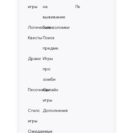
игры
на
Пк
выживание
Логические
Головоломки
Квесты
Поиск
предме.
Драки
Игры
про
зомби
Песочницы
Онлайн
игры
Стелс
Дополнения
игры
Ожидаемые