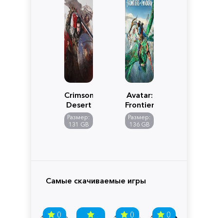
Crimson
Avatar:
Desert
Frontiers
of
Размер:
Размер:
Pandora
131 GB
136 GB
Самые скачиваемые игры
0
0
0