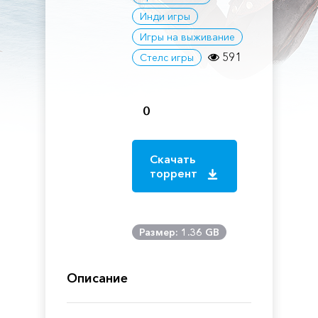
Инди игры
Игры на выживание
591
Стелс игры
0
Скачать
торрент
Размер: 1.36 GB
Описание