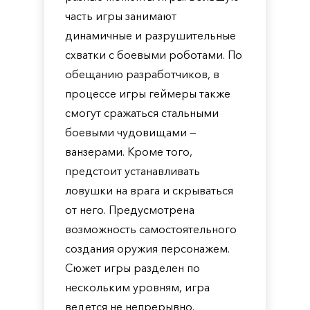
часть игры занимают
динамичные и разрушительные
схватки с боевыми роботами. По
обещанию разработчиков, в
процессе игры геймеры также
смогут сражаться стальными
боевыми чудовищами —
ванзерами. Кроме того,
предстоит устанавливать
ловушки на врага и скрываться
от него. Предусмотрена
возможность самостоятельного
создания оружия персонажем.
Сюжет игры разделен по
нескольким уровням, игра
ведется не непрерывно.