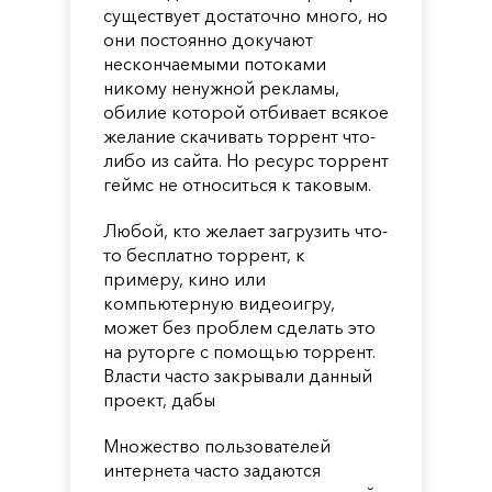
существует достаточно много, но
они постоянно докучают
нескончаемыми потоками
никому ненужной рекламы,
обилие которой отбивает всякое
желание скачивать торрент что-
либо из сайта. Но ресурс торрент
геймс не относиться к таковым.
Любой, кто желает загрузить что-
то бесплатно торрент, к
примеру, кино или
компьютерную видеоигру,
может без проблем сделать это
на руторге с помощью торрент.
Власти часто закрывали данный
проект, дабы
Множество пользователей
интернета часто задаются