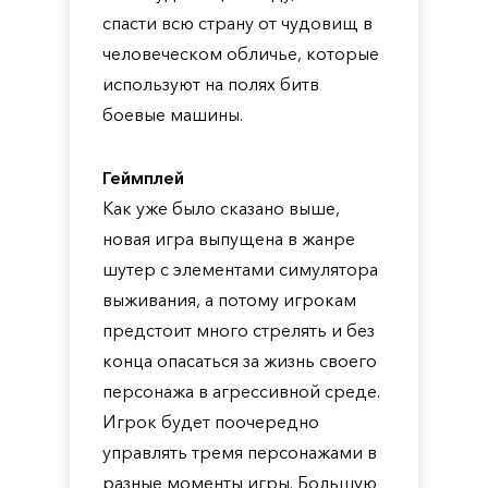
спасти всю страну от чудовищ в
человеческом обличье, которые
используют на полях битв
боевые машины.
Геймплей
Как уже было сказано выше,
новая игра выпущена в жанре
шутер с элементами симулятора
выживания, а потому игрокам
предстоит много стрелять и без
конца опасаться за жизнь своего
персонажа в агрессивной среде.
Игрок будет поочередно
управлять тремя персонажами в
разные моменты игры. Большую