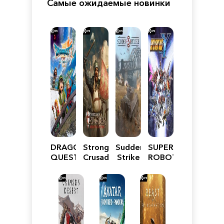
Самые ожидаемые новинки
DRAGON
Stronghold
Sudden
SUPER
QUEST
Crusader:
Strike
ROBOT
VII
Definitive
5
WARS
Reimagined
Edition
Y