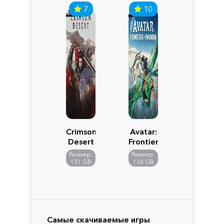
7
10
Crimson
Avatar:
Desert
Frontiers
of
Размер:
Размер:
Pandora
131 GB
136 GB
Самые скачиваемые игры