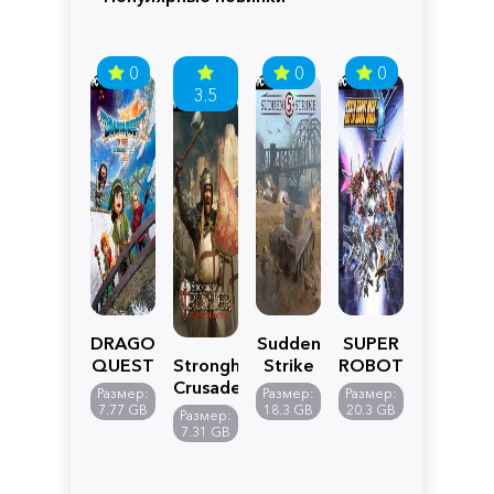
0
0
0
3.5
DRAGON
Sudden
SUPER
QUEST
Stronghold
Strike
ROBOT
VII
Crusader:
5
WARS
Размер:
Размер:
Размер:
Reimagined
Definitive
Y
7.77 GB
18.3 GB
20.3 GB
Размер:
Edition
7.31 GB