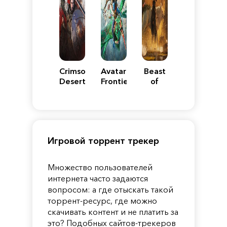
Crimson
Avatar:
Beast
Desert
Frontiers
of
of
Reincarnation
Pandora
Игровой торрент трекер
Множество пользователей
интернета часто задаются
вопросом: а где отыскать такой
торрент-ресурс, где можно
скачивать контент и не платить за
это? Подобных сайтов-трекеров