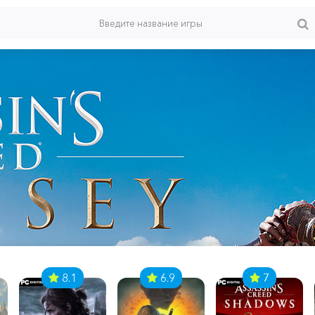
8.1
6.9
7