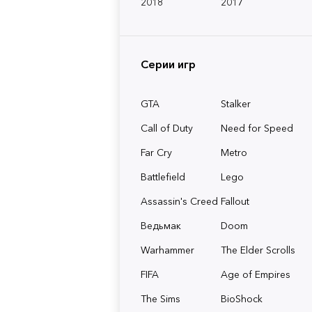
2018
2017
Серии игр
GTA
Stalker
Call of Duty
Need for Speed
Far Cry
Metro
Battlefield
Lego
Assassin's Creed
Fallout
Ведьмак
Doom
Warhammer
The Elder Scrolls
FIFA
Age of Empires
The Sims
BioShock