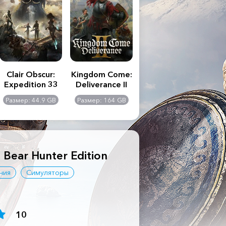
Clair Obscur:
Kingdom Come:
The Last of Us
S.T
Expedition 33
Deliverance II
Part II
Remastered
C
Размер: 44.9 GB
Размер: 164 GB
Размер: 116 GB
Ра
Ult
- Bear Hunter Edition
ния
Симуляторы
10