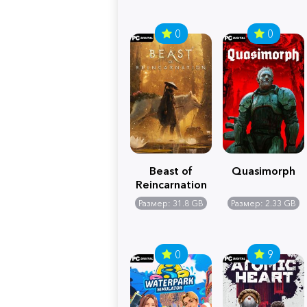
0
0
Beast of
Quasimorph
Reincarnation
Размер: 31.8 GB
Размер: 2.33 GB
0
9