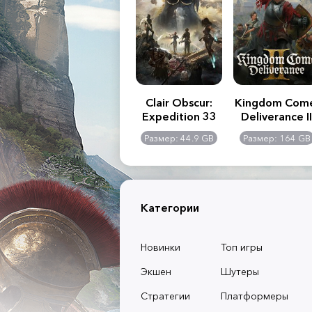
.R. 2:
Assassin's Creed
Clair Obscur:
Kingdom Com
of
Shadows
Expedition 33
Deliverance II
l -
0 GB
Размер: 117 GB
Размер: 44.9 GB
Размер: 164 GB
dition
Категории
Новинки
Топ игры
Экшен
Шутеры
Стратегии
Платформеры