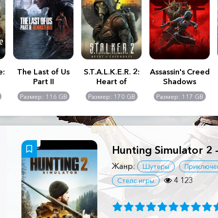
e:
The Last of Us
S.T.A.L.K.E.R. 2:
Assassin's Creed
Part II
Heart of
Shadows
Remastered
Chernobyl -
Размер: 116 GB
Размер: 170 GB
Размер: 117 GB
Ultimate Edition
Hunting Simulator 2 
Жанр:
Шутеры
Приключе
4 123
Стелс игры