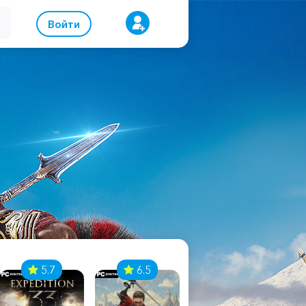
Войти
5.7
6.5
8.1