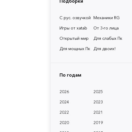
Подборки
С рус. озвучкой
Механики RG
Игры от xatab
От 3-го лица
Открытый мир
Для слабых Пк
Для мощных Пк
Для двоих!
По годам
2026
2025
2024
2023
2022
2021
2020
2019