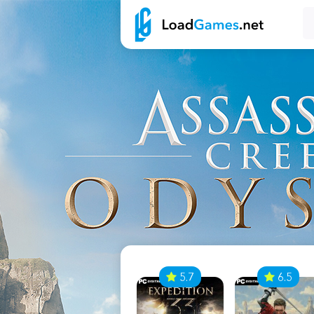
7
5.7
6.5