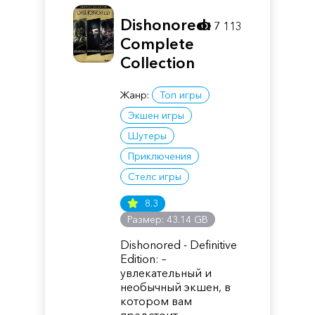
Dishonored:
7 113
Complete
Collection
Жанр:
Топ игры
Экшен игры
Шутеры
Приключения
Стелс игры
8.3
Размер: 43.14 GB
Dishonored - Definitive
Edition: –
увлекательный и
необычный экшен, в
котором вам