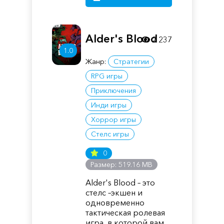
Alder's Blood
2 237
1.0
Жанр:
Стратегии
RPG игры
Приключения
Инди игры
Хоррор игры
Стелс игры
0
Размер: 519.16 MB
Alder's Blood – это
стелс –экшен и
одновременно
тактическая ролевая
игра, в которой вам