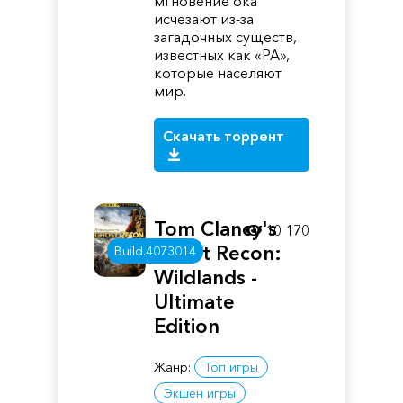
мгновение ока
исчезают из-за
загадочных существ,
известных как «РА»,
которые населяют
мир.
Скачать торрент
Tom Clancy's
10 170
Ghost Recon:
Build.4073014
Wildlands -
Ultimate
Edition
Жанр:
Топ игры
Экшен игры