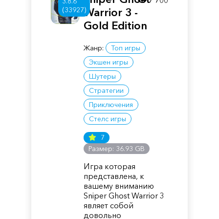
7 700
3.8.6
(33927)
Warrior 3 -
Gold Edition
Жанр:
Топ игры
Экшен игры
Шутеры
Стратегии
Приключения
Стелс игры
7
Размер: 36.93 GB
Игра которая
представлена, к
вашему вниманию
Sniper Ghost Warrior 3
являет собой
довольно