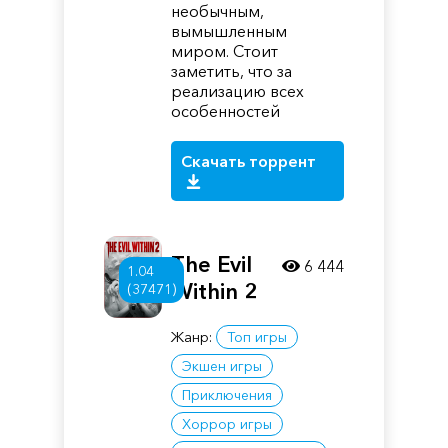
необычным,
вымышленным
миром. Стоит
заметить, что за
реализацию всех
особенностей
Скачать торрент
The Evil
6 444
1.04
Within 2
(37471)
Жанр:
Топ игры
Экшен игры
Приключения
Хоррор игры