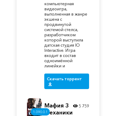
компьютерная
видеоигра,
выполненная в жанре
экшена с
продвинутой
системой стелса,
разработчиком
которой выступила
датская студия IO
Interactive. Игра
входит в состав
одноимённой
линейки и
Скачать торрент
Мафия 3
5 759
Механики
1.090.0.1