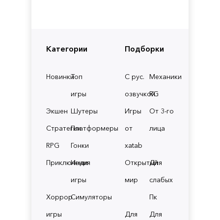
Категории
Подборки
Новинки
Топ
С рус.
Механики
игры
озвучкой
RG
Экшен
Шутеры
Игры
От 3-го
Стратегии
Платформеры
от
лица
RPG
Гонки
xatab
Приключения
Инди
Открытый
Для
игры
мир
слабых
Хоррор
Симуляторы
Пк
игры
Для
Для