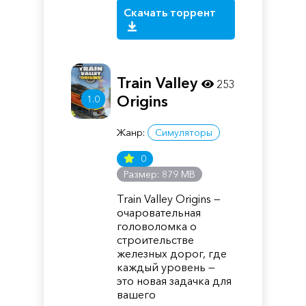
Скачать торрент
Train Valley
253
Origins
1.0
Жанр:
Симуляторы
0
Размер: 879 MB
Train Valley Origins —
очаровательная
головоломка о
строительстве
железных дорог, где
каждый уровень —
это новая задачка для
вашего