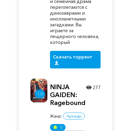
и семейная драма
переплетаются с
динозаврами и
инопланетными
загадками. Вы
играете за
пещерного человека,
который
Скачать торрент
NINJA
277
GAIDEN:
1.0
Ragebound
Жанр:
Аркады
0