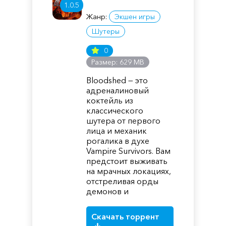
1.0.5
Жанр:
Экшен игры
Шутеры
0
Размер: 629 MB
Bloodshed — это
адреналиновый
коктейль из
классического
шутера от первого
лица и механик
рогалика в духе
Vampire Survivors. Вам
предстоит выживать
на мрачных локациях,
отстреливая орды
демонов и
Скачать торрент