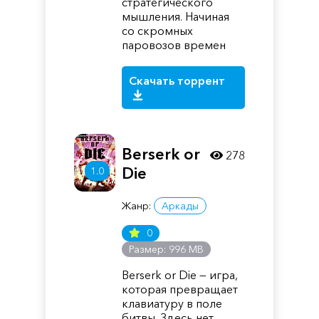
стратегического
мышления. Начиная
со скромных
паровозов времен
Скачать торрент
Berserk or
278
Die
1.0
Жанр:
Аркады
0
Размер: 996 MB
Berserk or Die — игра,
которая превращает
клавиатуру в поле
битвы. Здесь нет