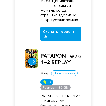
мира. Цивилизация
пала в тот самый
момент, когда
странные ядовитые
споры усеяли землю.
Скачать торрент
PATAPON
373
1+2 REPLAY
1.0
Жанр:
Приключения
0
Размер: 1.85 GB
PATAPON 1+2 REPLAY
— ритмичное
безумие, где вы