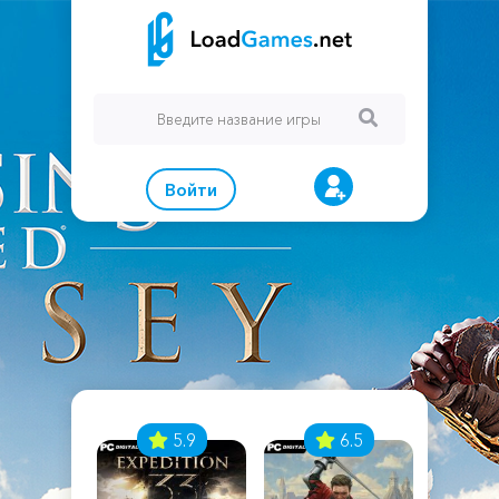
Войти
7
5.9
6.5