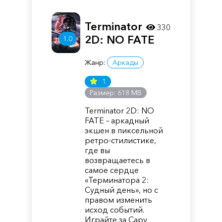
Terminator
330
2D: NO FATE
1.0
Жанр:
Аркады
1
Размер: 618 MB
Terminator 2D: NO
FATE – аркадный
экшен в пиксельной
ретро-стилистике,
где вы
возвращаетесь в
самое сердце
«Терминатора 2:
Судный день», но с
правом изменить
исход событий.
Играйте за Сару