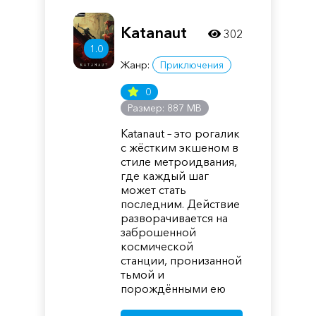
Katanaut
302
1.0
Жанр:
Приключения
0
Размер: 887 MB
Katanaut – это рогалик
с жёстким экшеном в
стиле метроидвания,
где каждый шаг
может стать
последним. Действие
разворачивается на
заброшенной
космической
станции, пронизанной
тьмой и
порождёнными ею