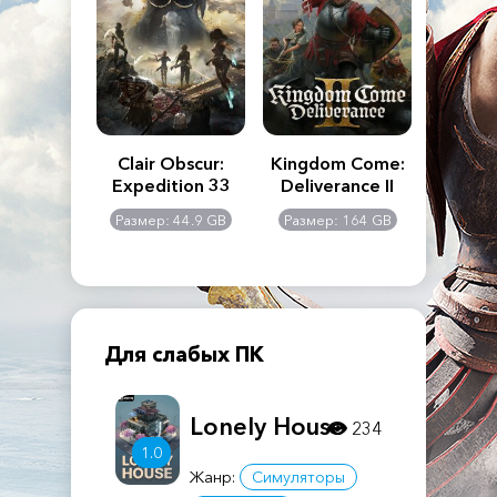
n's Creed
Clair Obscur:
Kingdom Come:
The La
dows
Expedition 33
Deliverance II
Pa
Rema
: 117 GB
Размер: 44.9 GB
Размер: 164 GB
Размер
Для слабых ПК
Lonely House
234
1.0
Жанр:
Симуляторы