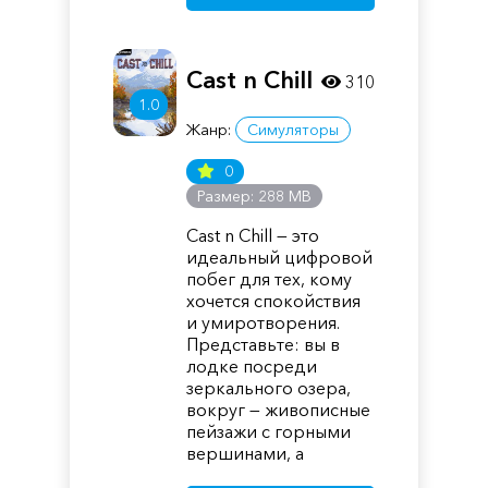
Cast n Chill
310
1.0
Жанр:
Симуляторы
0
Размер: 288 MB
Cast n Chill — это
идеальный цифровой
побег для тех, кому
хочется спокойствия
и умиротворения.
Представьте: вы в
лодке посреди
зеркального озера,
вокруг — живописные
пейзажи с горными
вершинами, а