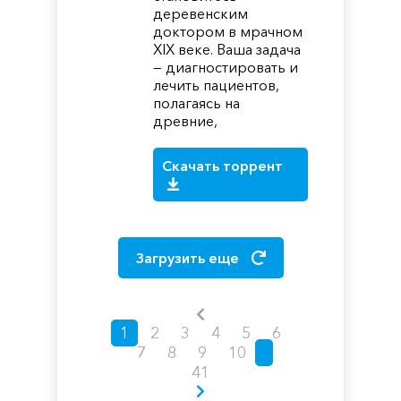
деревенским
доктором в мрачном
XIX веке. Ваша задача
— диагностировать и
лечить пациентов,
полагаясь на
древние,
Скачать торрент
Загрузить еще
1
2
3
4
5
6
7
8
9
10
41