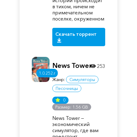
истории происходит
в тихом, ничем не
примечательном
поселке, окруженном
Скачать торрент
News Tower
253
1.0.252.r
Жанр:
Симуляторы
Песочницы
0
Размер: 1.56 GB
News Tower —
экономический
симулятор, где вам
предстоит