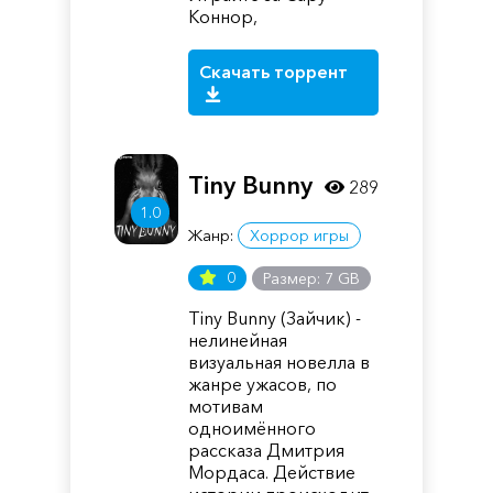
Коннор,
Скачать торрент
Tiny Bunny
289
1.0
Жанр:
Хоррор игры
0
Размер: 7 GB
Tiny Bunny (Зайчик) -
нелинейная
визуальная новелла в
жанре ужасов, по
мотивам
одноимённого
рассказа Дмитрия
Мордаса. Действие