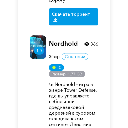
Скачать торрент
Nordhold
366
1.0
Жанр:
Стратегии
0
Размер: 1.77 GB
\ъ Nordhold – игра в
жанре Tower Defense,
где вы управляете
небольшой
средневековой
деревней в суровом
скандинавском
сеттинге. Действие