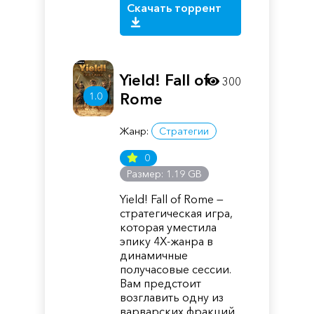
Скачать торрент
Yield! Fall of
300
Rome
1.0
Жанр:
Стратегии
0
Размер: 1.19 GB
Yield! Fall of Rome —
стратегическая игра,
которая уместила
эпику 4X-жанра в
динамичные
получасовые сессии.
Вам предстоит
возглавить одну из
варварских фракций