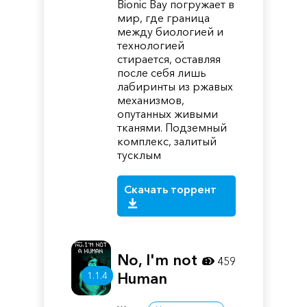
Bionic Bay погружает в
мир, где граница
между биологией и
технологией
стирается, оставляя
после себя лишь
лабиринты из ржавых
механизмов,
опутанных живыми
тканями. Подземный
комплекс, залитый
тусклым
Скачать торрент
No, I'm not a
459
1.1.4
Human