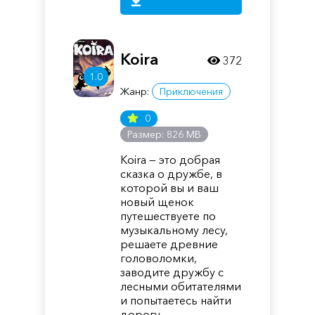
Koira
372
1.0
Жанр:
Приключения
0
Размер: 826 MB
Koira — это добрая
сказка о дружбе, в
которой вы и ваш
новый щенок
путешествуете по
музыкальному лесу,
решаете древние
головоломки,
заводите дружбу с
лесными обитателями
и попытаетесь найти
дорогу