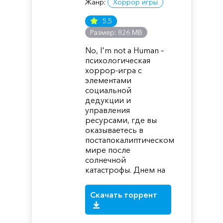
Жанр:
Хоррор игры
5.5
Размер: 826 MB
No, I'm not a Human –
психологическая
хоррор-игра с
элементами
социальной
дедукции и
управления
ресурсами, где вы
оказываетесь в
постапокалиптическом
мире после
солнечной
катастрофы. Днем на
Скачать торрент