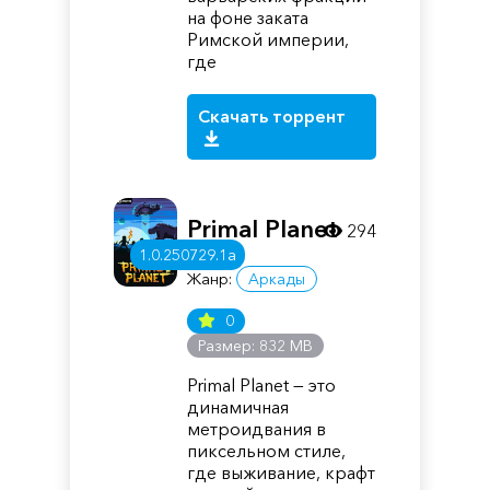
на фоне заката
Римской империи,
где
Скачать торрент
Primal Planet
294
1.0.250729.1a
Жанр:
Аркады
0
Размер: 832 MB
Primal Planet — это
динамичная
метроидвания в
пиксельном стиле,
где выживание, крафт