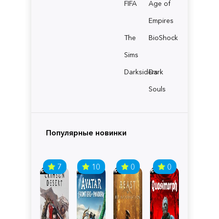
FIFA
Age of
Empires
The
BioShock
Sims
Darksiders
Dark
Souls
Популярные новинки
7
10
0
0