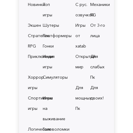
Новинки
Топ
С рус.
Механики
игры
озвучкой
RG
Экшен
Шутеры
Игры
От 3-го
Стратегии
Платформеры
от
лица
RPG
Гонки
xatab
Приключения
Инди
Открытый
Для
игры
мир
слабых
Хоррор
Симуляторы
Пк
игры
Для
Для
Спортивные
Игры
мощных
двоих!
игры
на
Пк
выживание
Логические
Головоломки