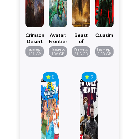
Crimson
Avatar:
Beast
Quasimorph
Desert
Frontiers
of
of
Reincarnation
Размер:
Размер:
Размер:
Размер:
Pandora
131 GB
136 GB
31.8 GB
2.33 GB
0
9