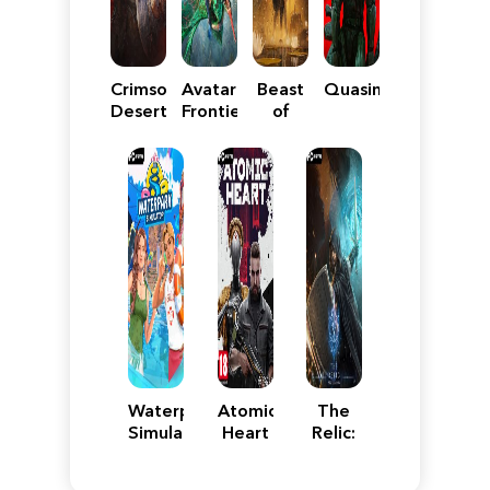
Crimson
Avatar:
Beast
Quasimorph
Desert
Frontiers
of
of
Reincarnation
Pandora
Waterpark
Atomic
The
Simulator
Heart
Relic:
First
Guardian