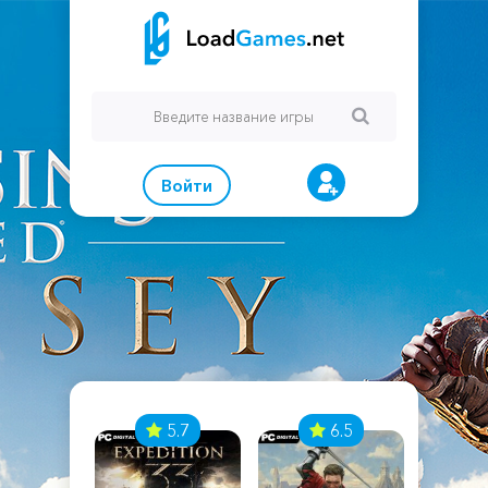
Войти
7
5.7
6.5