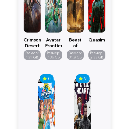
Crimson
Avatar:
Beast
Quasimorph
Desert
Frontiers
of
of
Reincarnation
Размер:
Размер:
Размер:
Размер:
Pandora
131 GB
136 GB
31.8 GB
2.33 GB
0
9