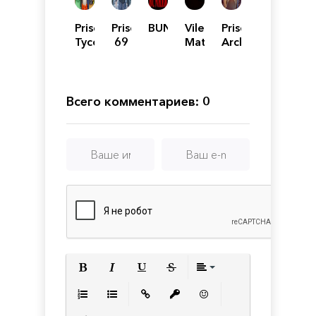
Prison
Prison
BUNKER
Vile
Prison
Tycoon:
69
Matter
Architect
Under
New
Management
Всего комментариев: 0
Полужирный
Курсив
Подчеркнутый
Зачеркнутый
Выравнивани
Нумерованный список
Маркированный список
Вставить ссылку
Вставить защищенную с
Вставить смайлик