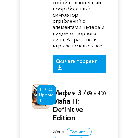
собой полноценный
проработанный
симулятор
ограблений с
элементами шутера и
видом от первого
лица. Разработкой
игры занималась всё
Скачать торрент
1.100.0
Мафия 3 /
6 400
Update
Mafia III:
1
Definitive
Edition
Жанр:
Топ игры