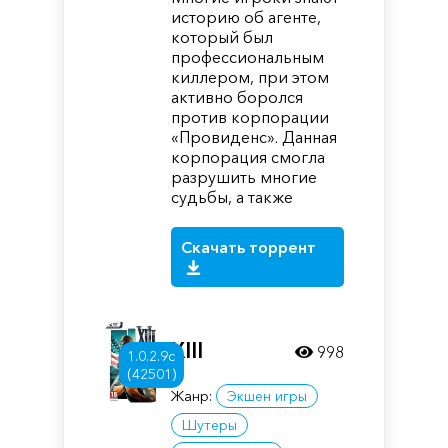
историю об агенте,
который был
профессиональным
киллером, при этом
активно боролся
против корпорации
«Провиденс». Данная
корпорация смогла
разрушить многие
судьбы, а также
Скачать торрент
XIII
998
1.0.2.9c
(42501)
Жанр:
Экшен игры
Шутеры