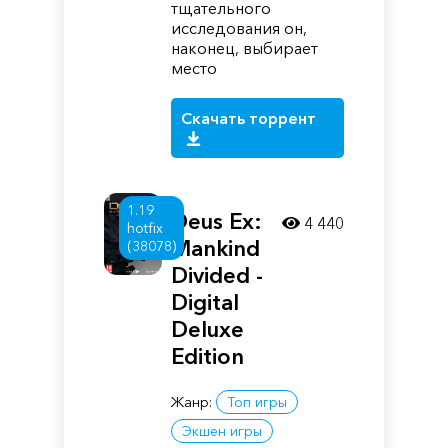
тщательного
исследования он,
наконец, выбирает
место
Скачать торрент
1.19
Deus Ex:
4 440
hotfix
Mankind
(38078)
Divided -
Digital
Deluxe
Edition
Жанр:
Топ игры
Экшен игры