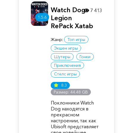
Watch Dogs
7 413
Legion
1.5.6
RePack Xatab
Жанр:
Топ игры
Экшен игры
Шутеры
Гонки
Приключения
Стелс игры
8.3
Размер: 44.48 GB
Поклонники Watch
Dog находятся в
прекрасном
настроении, так как
Ubisoft представляет
свое новейшее