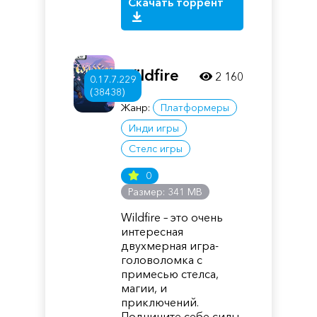
Скачать торрент
Wildfire
2 160
0.17.7.229
(38438)
Жанр:
Платформеры
Инди игры
Стелс игры
0
Размер: 341 MB
Wildfire – это очень
интересная
двухмерная игра-
головоломка с
примесью стелса,
магии, и
приключений.
Подчините себе силы