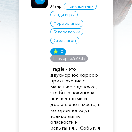
Жанр:
Приключения
Инди игры
Хоррор игры
Головоломки
Стелс игры
0
Размер: 3.99 GB
Fragile – это
двухмерное хоррор
приключение о
маленькой девочке,
что была похищена
неизвестными и
доставлено в место, в
котором ее ждут
только лишь
опасности и
испытания… События