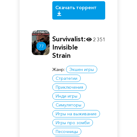
Скачать торрент
Survivalist:
2 351
Invisible
77
Strain
Жанр:
Экшен игры
Стратегии
Приключения
Инди игры
Симуляторы
Игры на выживание
Игры про зомби
Песочницы