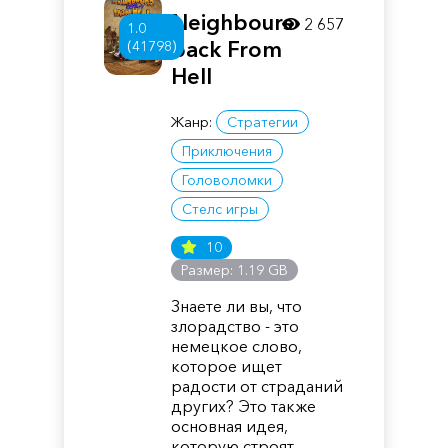
Neighbours
2 657
1.0
back From
(41798)
Hell
Жанр:
Стратегии
Приключения
Головоломки
Стелс игры
10
Размер: 1.19 GB
Знаете ли вы, что
злорадство - это
немецкое слово,
которое ищет
радости от страданий
других? Это также
основная идея,
которую строят