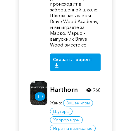
происходит в
заброшенной школе.
Школа называется
Brave Wood Academy,
и вы играете за
Марко. Марко -
выпускник Brave
Wood вместе со
Скачать торрент
Harthorn
960
1.0
Жанр:
Экшен игры
Шутеры
Хоррор игры
Игры на выживание