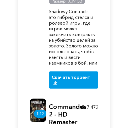
Размер: 3.39 GB
Shadowy Contracts -
это гибрид стелса и
ролевой игры, где
игрок может
заключать контракты
на убийство целей за
золото. Золото можно
использовать, чтобы
нанять и вести
наемников в бой, или
Скачать торрент
Commandos
7 472
2 - HD
1.12
Remaster