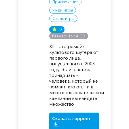
Приключения
Инди игры
Стелс игры
0
Размер: 16.64 GB
XIII - это ремейк
культового шутера от
первого лица,
выпущенного в 2003
году. Вы играете за
тринадцать -
человека, который не
помнит, кто он, - и в
многопользовательской
кампании вы найдете
множество
Скачать торрент