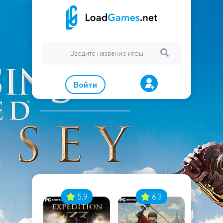
Войти
7
5.9
6.3