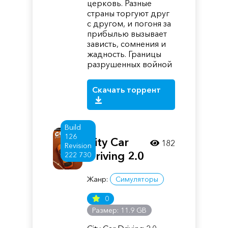
церковь. Разные
страны торгуют друг
с другом, и погоня за
прибылью вызывает
зависть, сомнения и
жадность. Границы
разрушенных войной
Скачать торрент
Build
126
City Car
182
Revision
Driving 2.0
222 730
Жанр:
Симуляторы
0
Размер: 11.9 GB