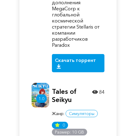
дополнения
MegaCorp к
глобальной
космической
стратегии Stellaris от
компании
разработчиков
Paradox
Скачать торрент
Tales of
84
Seikyu
1.0
Жанр:
Симуляторы
0
Размер: 10 GB