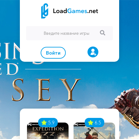
Войти
7
5.9
6.5