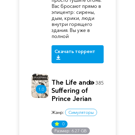
просто тушите огонь.
Вас бросают прямо в
эпицентр: сирены,
дым, крики, люди
внутри горящего
здания. Вы уже в
полной
Скачать торрент
The Life and
385
1.0
Suffering of
Prince Jerian
Жанр:
Симуляторы
0
Размер: 6.27 GB