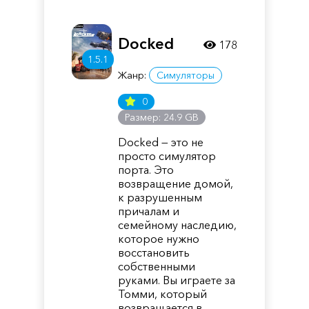
Docked
178
1.5.1
Жанр:
Симуляторы
0
Размер: 24.9 GB
Docked — это не
просто симулятор
порта. Это
возвращение домой,
к разрушенным
причалам и
семейному наследию,
которое нужно
восстановить
собственными
руками. Вы играете за
Томми, который
возвращается в