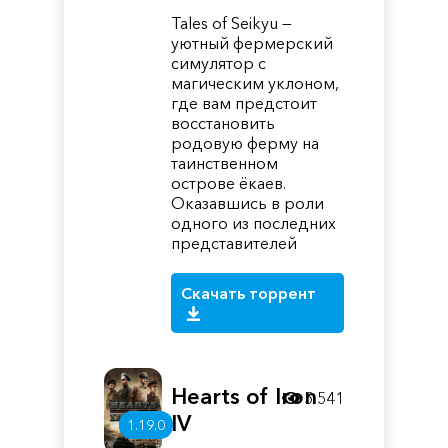
Tales of Seikyu —
уютный фермерский
симулятор с
магическим уклоном,
где вам предстоит
восстановить
родовую ферму на
таинственном
острове ёкаев.
Оказавшись в роли
одного из последних
представителей
Скачать торрент
Hearts of Iron
5 541
IV
1.19.0