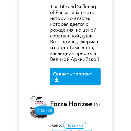
The Life and Suffering
of Prince Jerian — это
история о власти,
которая даётся с
рождения, но ценой
собственной души.
Вы — принц Джериан
из рода Темпестов,
наследник престола
Великой Аркнийской
Скачать торрент
Forza Horizon
367
403.798
6
Жанр:
Новинки