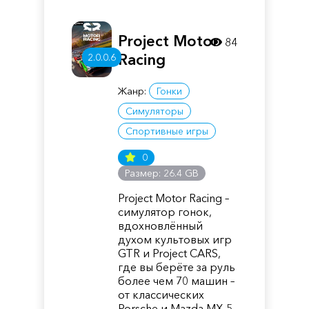
Project Motor
84
Racing
2.0.0.6
Жанр:
Гонки
Симуляторы
Спортивные игры
0
Размер: 26.4 GB
Project Motor Racing –
симулятор гонок,
вдохновлённый
духом культовых игр
GTR и Project CARS,
где вы берёте за руль
более чем 70 машин –
от классических
Porsche и Mazda MX-5