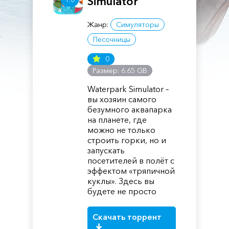
Simulator
Жанр:
Симуляторы
Песочницы
0
Размер: 6.65 GB
Waterpark Simulator –
вы хозяин самого
безумного аквапарка
на планете, где
можно не только
строить горки, но и
запускать
посетителей в полёт с
эффектом «тряпичной
куклы». Здесь вы
будете не просто
Скачать торрент