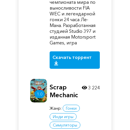
чемпионата мира по
выносливости FIA
WEC и легендарной
гонки 24 часа Ле-
Мана. Разработанная
студией Studio 397 и
изданная Motorsport
Games, игра
Скачать торрент
Scrap
3 224
Mechanic
1.0
Жанр:
Гонки
Инди игры
Симуляторы