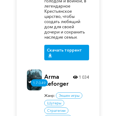
голодом и войной, в
легендарное
Крестьянское
царство, чтобы
создать любящий
дом для своей
дочери и сохранить
наследие семьи.
Скачать торрент
Arma
1 034
Reforger
1.7.0.49
Жанр:
Экшен игры
Шутеры
Стратегии