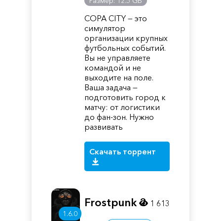
Размер: 12.5 GB
COPA CITY — это
симулятор
организации крупных
футбольных событий.
Вы не управляете
командой и не
выходите на поле.
Ваша задача —
подготовить город к
матчу: от логистики
до фан-зон. Нужно
развивать
Скачать торрент
Frostpunk 2
1 613
1.6.0