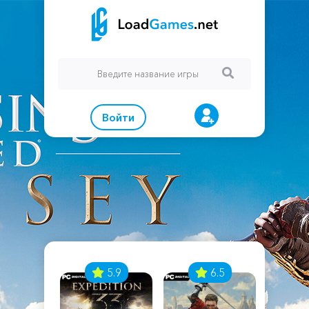
Войти
7
5.9
6.5