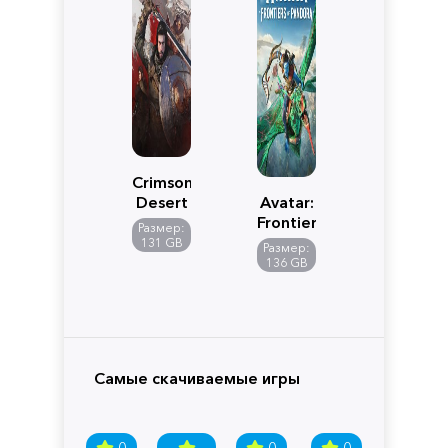
Crimson
Desert
Avatar:
Frontiers
Размер:
of
131 GB
Размер:
Pandora
136 GB
Самые скачиваемые игры