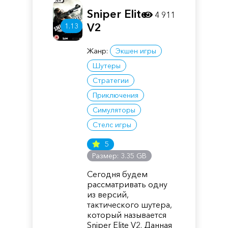
Sniper Elite
4 911
V2
1.13
Жанр:
Экшен игры
Шутеры
Стратегии
Приключения
Симуляторы
Стелс игры
5
Размер: 3.35 GB
Сегодня будем
рассматривать одну
из версий,
тактического шутера,
который называется
Sniper Elite V2. Данная