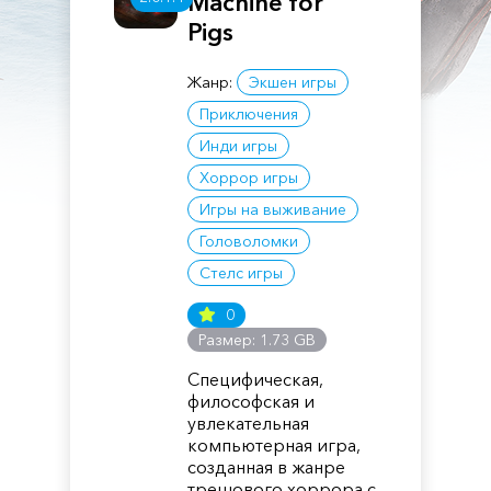
Machine for
Pigs
Жанр:
Экшен игры
Приключения
Инди игры
Хоррор игры
Игры на выживание
Головоломки
Стелс игры
0
Размер: 1.73 GB
Специфическая,
философская и
увлекательная
компьютерная игра,
созданная в жанре
трешового хоррора с