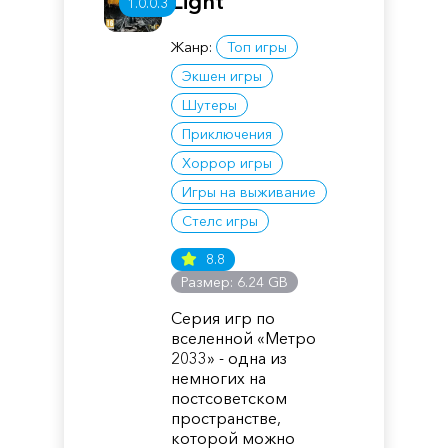
Light
1.0.0.3
Жанр:
Топ игры
Экшен игры
Шутеры
Приключения
Хоррор игры
Игры на выживание
Стелс игры
8.8
Размер: 6.24 GB
Серия игр по
вселенной «Метро
2033» - одна из
немногих на
постсоветском
пространстве,
которой можно