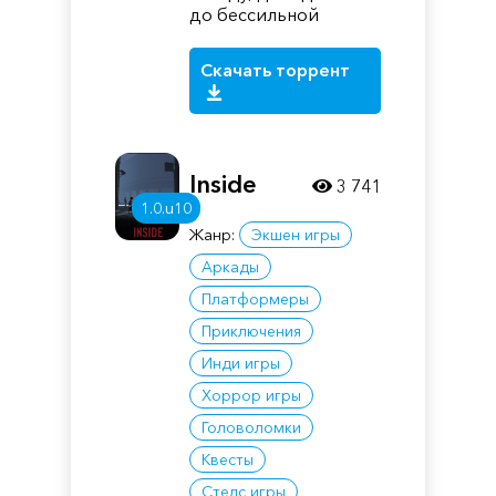
до бессильной
Скачать торрент
Inside
3 741
1.0.u10
Жанр:
Экшен игры
Аркады
Платформеры
Приключения
Инди игры
Хоррор игры
Головоломки
Квесты
Стелс игры