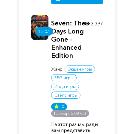
Seven: The
3 397
Days Long
1.3.0.1
Gone -
Enhanced
Edition
Жанр:
Экшен игры
RPG игры
Инди игры
Стелс игры
0
Размер: 5.08 GB
На этот раз мы рады
вам представить