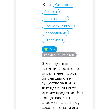
Жанр:
Стратегии
Аркады
Приключения
Логические игры
Головоломки
Стелс игры
9.6
Размер: 439.07 MB
Эту игру знает
каждый, а те, кто не
играл в нее, то хотя
бы слышал о ее
существовании. В
легендарном хите
игроку предстоит без
конца пакостить
своему несчастному
соседу, доводя его