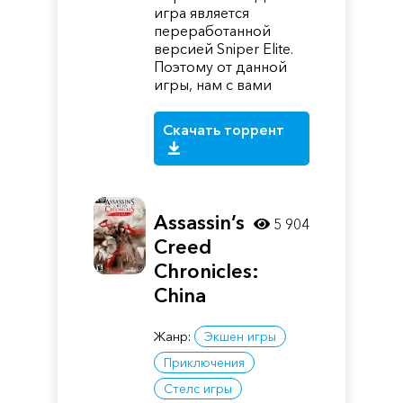
игра является
переработанной
версией Sniper Elite.
Поэтому от данной
игры, нам с вами
Скачать торрент
Assassin’s
5 904
Creed
Chronicles:
China
Жанр:
Экшен игры
Приключения
Стелс игры