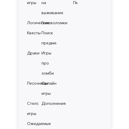
игры
на
Пк
выживание
Логические
Головоломки
Квесты
Поиск
предме.
Драки
Игры
про
зомби
Песочницы
Онлайн
игры
Стелс
Дополнения
игры
Ожидаемые