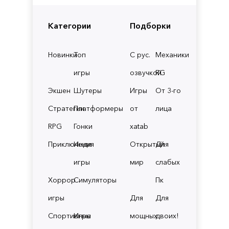
Категории
Подборки
Новинки
Топ
С рус.
Механики
игры
озвучкой
RG
Экшен
Шутеры
Игры
От 3-го
Стратегии
Платформеры
от
лица
RPG
Гонки
xatab
Приключения
Инди
Открытый
Для
игры
мир
слабых
Хоррор
Симуляторы
Пк
игры
Для
Для
Спортивные
Игры
мощных
двоих!