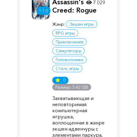
Assassin's
7 029
Creed: Rogue
1.1.0
Жанр:
Экшен игры
RPG игры
Приключения
Симуляторы
Головоломки
Стелс игры
0
Размер: 5.42 GB
Захватывающая и
неповторимая
компьютерная
игрушка,
воплощенная в жанре
экшен-адвенчуры с
элементами паркура,