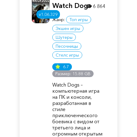
Watch Dogs
6 864
v1.06.329
Жанр:
Топ игры
Экшен игры
Шутеры
Песочницы
Стелс игры
6.7
Размер: 15.88 GB
Watch Dogs –
компьютерная игра
на ПК и консоли,
разработанная в
стиле
приключенческого
боевика с видом от
третьего лица и
огромным открытым