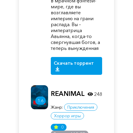
в мрачном фэнтези-
мире, где вы
возглавляете
империю на грани
распада. Вы –
императрица
Авьянна, когда-то
свергнувшая богов, а
теперь вынужденная
Скачать торрент
REANIMAL
248
1.6
Жанр:
Приключения
Хоррор игры
0