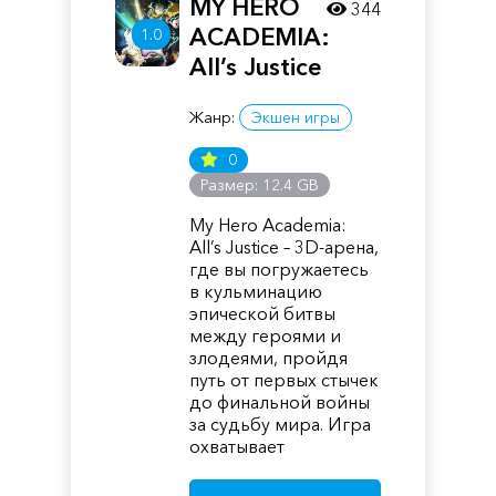
MY HERO
344
ACADEMIA:
1.0
All’s Justice
Жанр:
Экшен игры
0
Размер: 12.4 GB
My Hero Academia:
All’s Justice – 3D-арена,
где вы погружаетесь
в кульминацию
эпической битвы
между героями и
злодеями, пройдя
путь от первых стычек
до финальной войны
за судьбу мира. Игра
охватывает