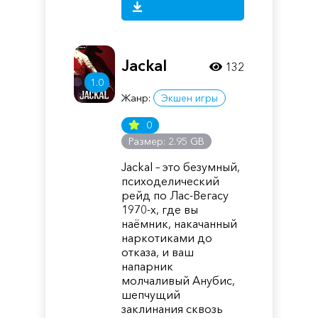
Jackal
132
1.0
Жанр:
Экшен игры
0
Размер: 2.95 GB
Jackal – это безумный,
психоделический
рейд по Лас-Вегасу
1970-х, где вы
наёмник, накачанный
наркотиками до
отказа, и ваш
напарник
молчаливый Анубис,
шепчущий
заклинания сквозь