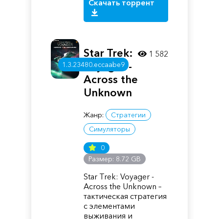
Скачать торрент
Star Trek:
1 582
Voyager -
1.3.23480.eccaabe9
Across the
Unknown
Жанр:
Стратегии
Симуляторы
0
Размер: 8.72 GB
Star Trek: Voyager -
Across the Unknown –
тактическая стратегия
с элементами
выживания и