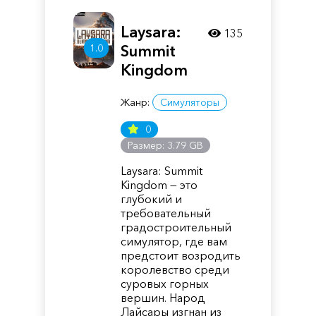
Laysara:
135
1.0
Summit
Kingdom
Жанр:
Симуляторы
0
Размер: 3.79 GB
Laysara: Summit
Kingdom — это
глубокий и
требовательный
градостроительный
симулятор, где вам
предстоит возродить
королевство среди
суровых горных
вершин. Народ
Лайсары изгнан из