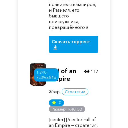
правителя вампиров,
и Разиэля, его
бывшего
прислужника,
превращённого в
Скачать торрент
Fall of an
117
1.240-
Empire
7c39cc81d
Жанр:
Стратегии
0
Размер: 9.40 GB
[center] [/center Fall of
an Empire — стратегия,