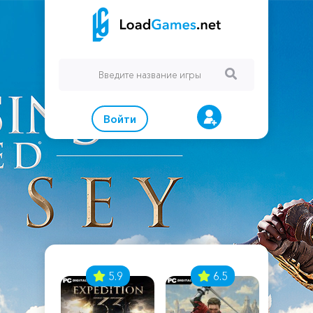
Войти
7
5.9
6.5