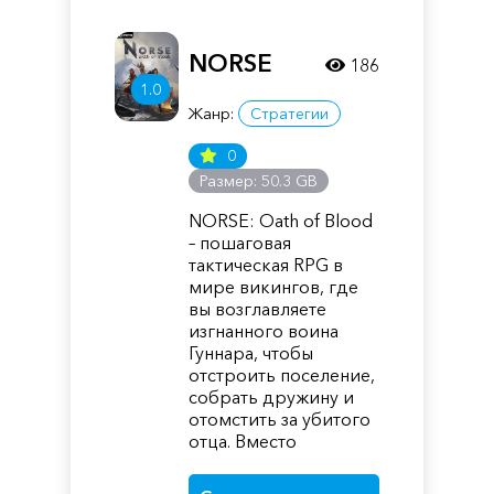
NORSE
186
1.0
Жанр:
Стратегии
0
Размер: 50.3 GB
NORSE: Oath of Blood
– пошаговая
тактическая RPG в
мире викингов, где
вы возглавляете
изгнанного воина
Гуннара, чтобы
отстроить поселение,
собрать дружину и
отомстить за убитого
отца. Вместо