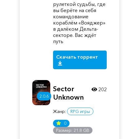
рулеткой судьбы, где
вы берёте на себя
командование
кораблём «Вояджер»
в далёком Дельта-
секторе. Вас ждёт
путь
Скачать торрент
Sector
202
Unknown
2.0.6
Жанр:
RPG игры
0
Размер: 21.8 GB