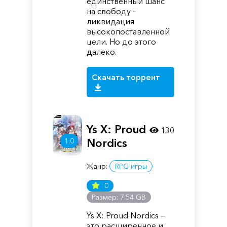
единственный шанс
на свободу –
ликвидация
высокопоставленной
цели. Но до этого
далеко.
Скачать торрент
Ys X: Proud
130
1.0
Nordics
Жанр:
RPG игры
0
Размер: 7.54 GB
Ys X: Proud Nordics —
это расширенное и