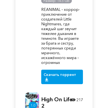
Размер: 14.5 GB
REANIMAL – хоррор-
приключение от
создателей Little
Nightmares, где
каждый шаг звучит
тяжелее дыхания в
темноте. Вы играете
за брата и сестру,
потерянных среди
мрачного,
искажённого мира –
огромных
Скачать торрент
High On Life
217
2
1.0