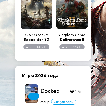
n's Creed
Clair Obscur:
Kingdom Come:
The La
dows
Expedition 33
Deliverance II
Pa
Rema
: 117 GB
Размер: 44.9 GB
Размер: 164 GB
Размер
Игры 2026 года
Docked
178
1.5.1
Жанр:
Симуляторы