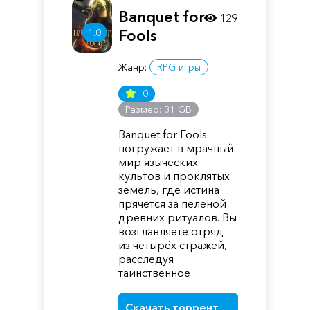
Banquet for
129
1.0
Fools
Жанр:
RPG игры
0
Размер: 31 GB
Banquet for Fools
погружает в мрачный
мир языческих
культов и проклятых
земель, где истина
прячется за пеленой
древних ритуалов. Вы
возглавляете отряд
из четырёх стражей,
расследуя
таинственное
Скачать торрент