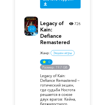
Legacy of
726
Kain:
2.0
Defiance
Remastered
Жанр:
Экшен игры
0
Размер: 19.7 GB
Legacy of Kain:
Defiance Remastered —
готический экшен,
где судьба Носгота
решается в союзе
двух врагов: Кейна,
безжалостного