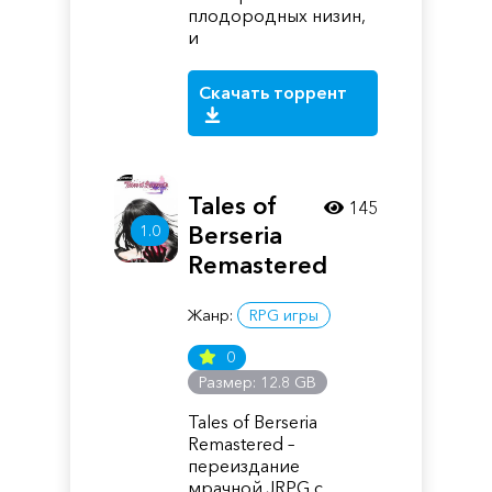
плодородных низин,
и
Скачать торрент
Tales of
145
1.0
Berseria
Remastered
Жанр:
RPG игры
0
Размер: 12.8 GB
Tales of Berseria
Remastered –
переиздание
мрачной JRPG с