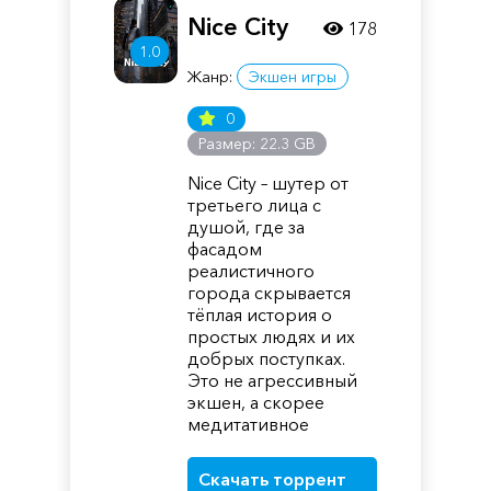
Nice City
178
1.0
Жанр:
Экшен игры
0
Размер: 22.3 GB
Nice City – шутер от
третьего лица с
душой, где за
фасадом
реалистичного
города скрывается
тёплая история о
простых людях и их
добрых поступках.
Это не агрессивный
экшен, а скорее
медитативное
Скачать торрент