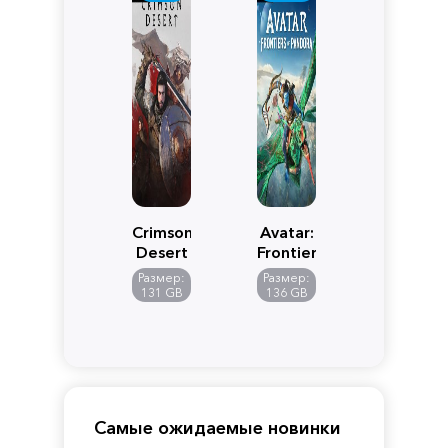
Crimson
Avatar:
Desert
Frontiers
of
Размер:
Размер:
Pandora
131 GB
136 GB
Самые ожидаемые новинки