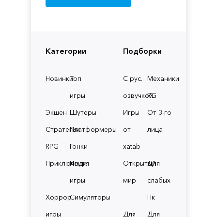
Категории
Подборки
Новинки
Топ
С рус.
Механики
игры
озвучкой
RG
Экшен
Шутеры
Игры
От 3-го
Стратегии
Платформеры
от
лица
RPG
Гонки
xatab
Приключения
Инди
Открытый
Для
игры
мир
слабых
Хоррор
Симуляторы
Пк
игры
Для
Для