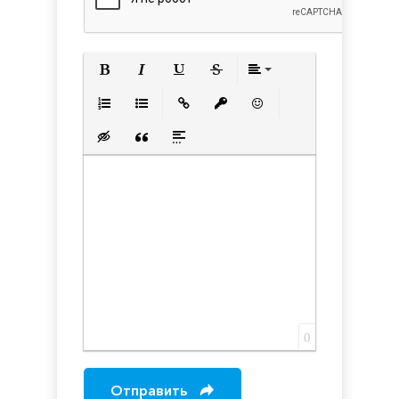
Полужирный
Курсив
Подчеркнутый
Зачеркнутый
Выравнивани
Нумерованный список
Маркированный список
Вставить ссылку
Вставить защищенную с
Вставить смайлик
Вставка скрытого текста
Вставка цитаты
Вставка спойлера
0
Отправить