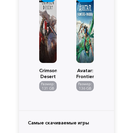
Crimson
Avatar:
Desert
Frontiers
of
Размер:
Размер:
Pandora
131 GB
136 GB
Самые скачиваемые игры