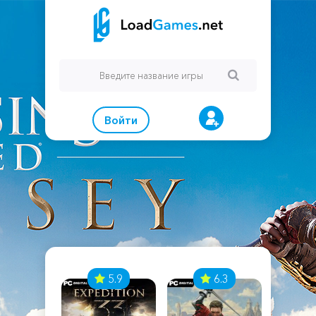
Войти
7
5.9
6.3