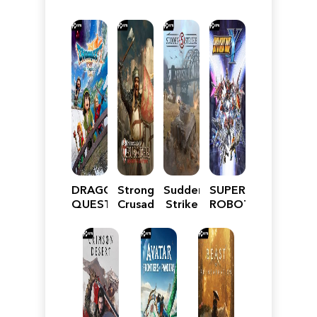
DRAGON
Stronghold
Sudden
SUPER
QUEST
Crusader:
Strike
ROBOT
VII
Definitive
5
WARS
Reimagined
Edition
Y