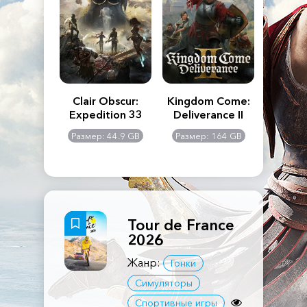
n's Creed
Clair Obscur:
Kingdom Come:
The La
dows
Expedition 33
Deliverance II
Pa
Rema
: 117 GB
Размер: 44.9 GB
Размер: 164 GB
Размер
Tour de France
2026
Жанр:
Гонки
Симуляторы
Спортивные игры