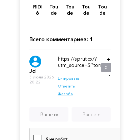
RIDE
Tour
Tour
Tour
Tour
6
de
de
de
de
France
France
France
France
2025
2023
2021
2020
Всего комментариев: 1
https://sprut.cx/?
+
utm_source=SPtorrent
0
Jd
-
5 июля 2026
Цитировать
20:22
Ответить
Жалоба