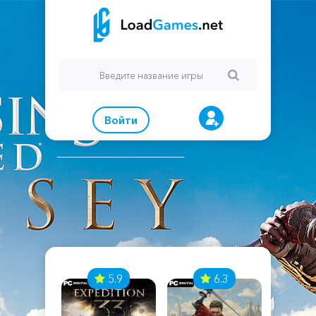
Войти
7
5.9
6.3