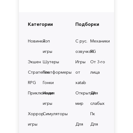
Категории
Подборки
Новинки
Топ
С рус.
Механики
игры
озвучкой
RG
Экшен
Шутеры
Игры
От 3-го
Стратегии
Платформеры
от
лица
RPG
Гонки
xatab
Приключения
Инди
Открытый
Для
игры
мир
слабых
Хоррор
Симуляторы
Пк
игры
Для
Для