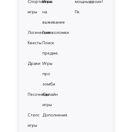
Спортивные
Игры
мощных
двоих!
игры
на
Пк
выживание
Логические
Головоломки
Квесты
Поиск
предме.
Драки
Игры
про
зомби
Песочницы
Онлайн
игры
Стелс
Дополнения
игры