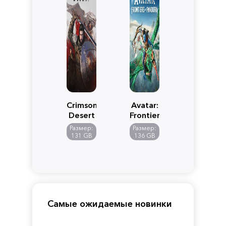
Crimson
Avatar:
Desert
Frontiers
of
Размер:
Размер:
Pandora
131 GB
136 GB
Самые ожидаемые новинки