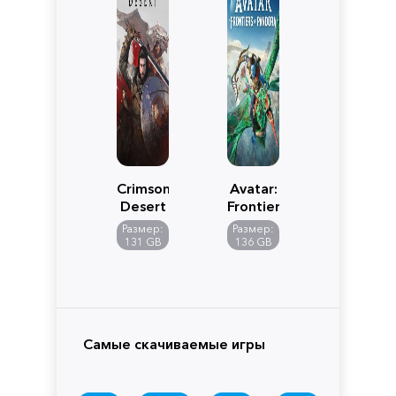
Crimson
Avatar:
Desert
Frontiers
of
Размер:
Размер:
Pandora
131 GB
136 GB
Самые скачиваемые игры