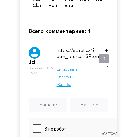
Classic
Halibut
Entropy
-
Tower
Centre
The
Defense
Space
Drone
Constructor
Всего комментариев: 1
https://sprut.cx/?
+
utm_source=SPtorrent
0
Jd
-
5 июля 2026
Цитировать
19:20
Ответить
Жалоба