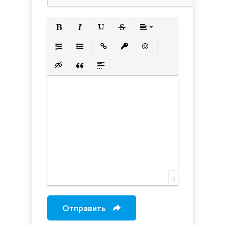
Полужирный
Курсив
Подчеркнутый
Зачеркнутый
Выравнивани
Нумерованный список
Маркированный список
Вставить ссылку
Вставить защищенную с
Вставить смайлик
Вставка скрытого текста
Вставка цитаты
Вставка спойлера
0
Отправить