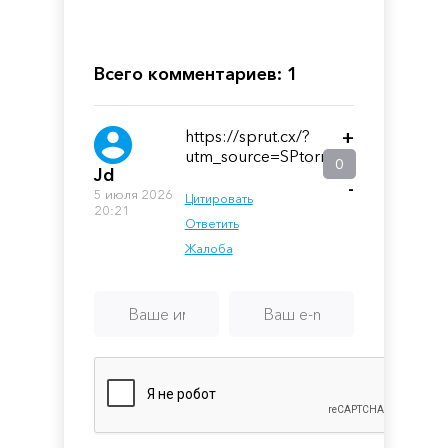
Всего комментариев: 1
https://sprut.cx/?
+
utm_source=SPtorrent
0
Jd
-
5 июля 2026
Цитировать
20:21
Ответить
Жалоба