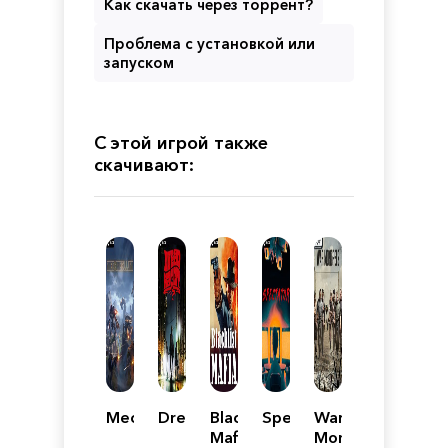
Как скачать через торрент?
Проблема с установкой или
запуском
С этой игрой также
скачивают:
Mechabellum
DreadHaunt
Blacklist
Spectator
War
Mafia
Mongrels