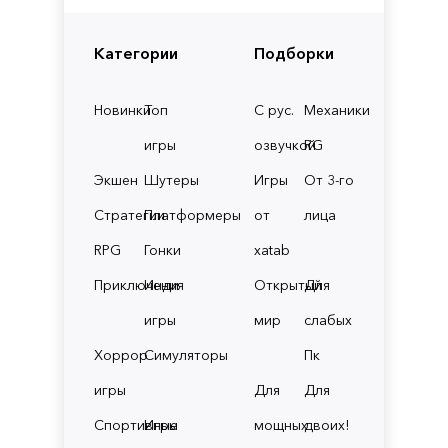
Категории
Подборки
Новинки
Топ
С рус.
Механики
игры
озвучкой
RG
Экшен
Шутеры
Игры
От 3-го
Стратегии
Платформеры
от
лица
RPG
Гонки
xatab
Приключения
Инди
Открытый
Для
игры
мир
слабых
Хоррор
Симуляторы
Пк
игры
Для
Для
Спортивные
Игры
мощных
двоих!