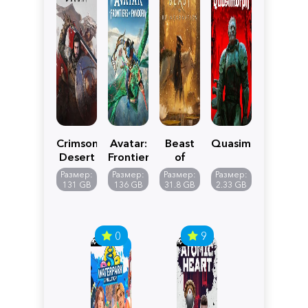
Crimson
Avatar:
Beast
Quasimorph
Desert
Frontiers
of
of
Reincarnation
Размер:
Размер:
Размер:
Размер:
Pandora
131 GB
136 GB
31.8 GB
2.33 GB
0
9