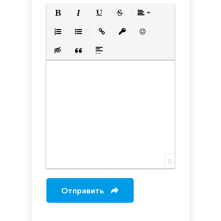
Полужирный
Курсив
Подчеркнутый
Зачеркнутый
Выравнивани
Нумерованный список
Маркированный список
Вставить ссылку
Вставить защищенную с
Вставить смайлик
Вставка скрытого текста
Вставка цитаты
Вставка спойлера
0
Отправить