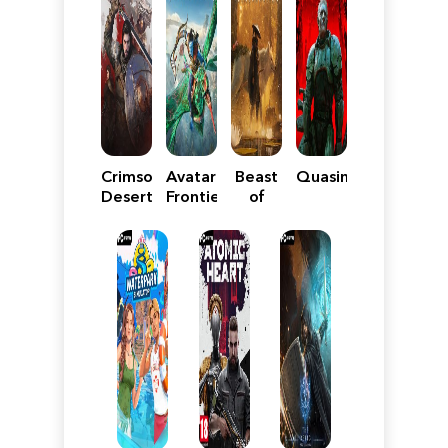
Crimson
Avatar:
Beast
Quasimorph
Desert
Frontiers
of
of
Reincarnation
Pandora