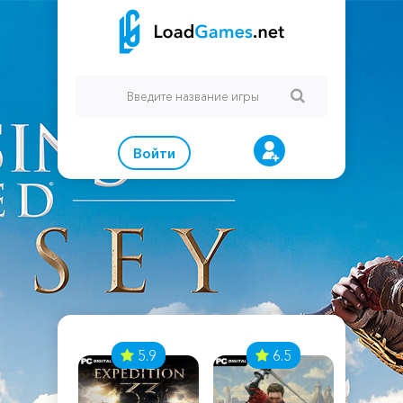
Войти
7
5.9
6.5