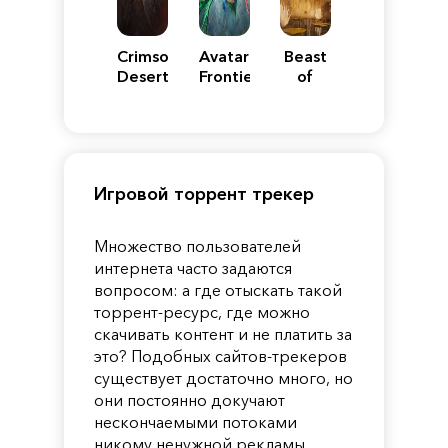
Crimson
Avatar:
Beast
Desert
Frontiers
of
of
Reincarnation
Pandora
Игровой торрент трекер
Множество пользователей
интернета часто задаются
вопросом: а где отыскать такой
торрент-ресурс, где можно
скачивать контент и не платить за
это? Подобных сайтов-трекеров
существует достаточно много, но
они постоянно докучают
нескончаемыми потоками
никому ненужной рекламы,