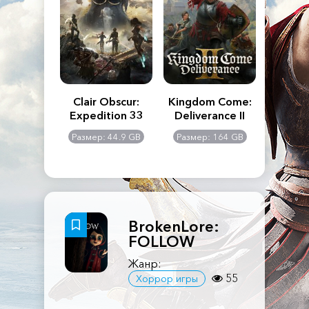
n's Creed
Clair Obscur:
Kingdom Come:
The La
dows
Expedition 33
Deliverance II
Pa
Rema
: 117 GB
Размер: 44.9 GB
Размер: 164 GB
Размер
BrokenLore:
FOLLOW
Жанр:
55
Хоррор игры