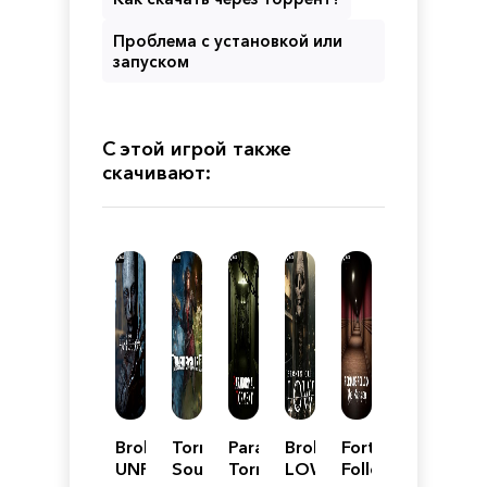
Проблема с установкой или
запуском
С этой игрой также
скачивают:
BrokenLore:
Tormented
Paranormal
BrokenLore:
Fortune
UNFOLLOW
Souls
Torment
LOW
Follow: