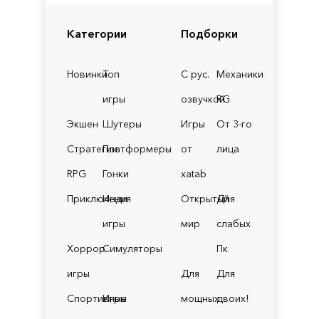
Категории
Подборки
Новинки
Топ
С рус.
Механики
игры
озвучкой
RG
Экшен
Шутеры
Игры
От 3-го
Стратегии
Платформеры
от
лица
RPG
Гонки
xatab
Приключения
Инди
Открытый
Для
игры
мир
слабых
Хоррор
Симуляторы
Пк
игры
Для
Для
Спортивные
Игры
мощных
двоих!