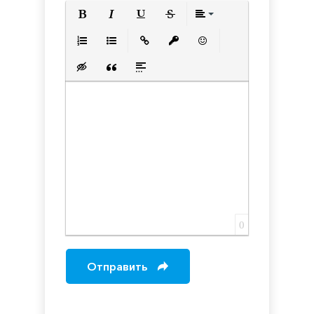
Полужирный
Курсив
Подчеркнутый
Зачеркнутый
Выравнивани
Нумерованный список
Маркированный список
Вставить ссылку
Вставить защищенную с
Вставить смайлик
Вставка скрытого текста
Вставка цитаты
Вставка спойлера
0
Отправить