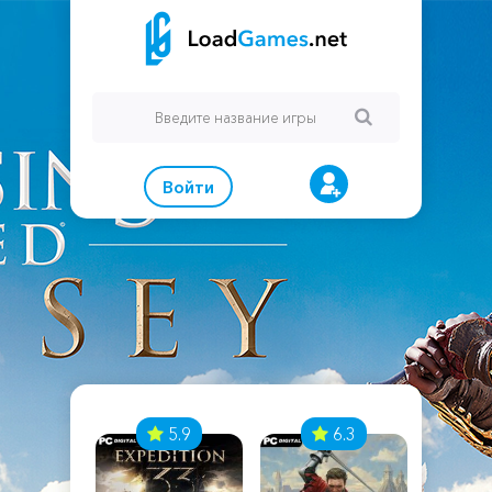
Войти
7
5.9
6.3