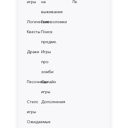
игры
на
Пк
выживание
Логические
Головоломки
Квесты
Поиск
предме.
Драки
Игры
про
зомби
Песочницы
Онлайн
игры
Стелс
Дополнения
игры
Ожидаемые