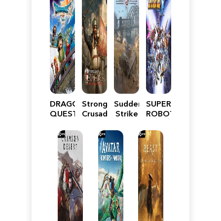
DRAGON
Stronghold
Sudden
SUPER
QUEST
Crusader:
Strike
ROBOT
VII
Definitive
5
WARS
Reimagined
Edition
Y