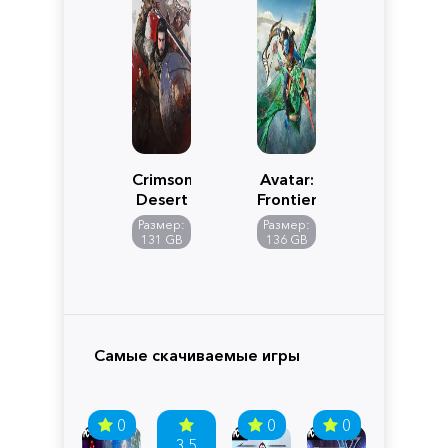
Crimson
Avatar:
Desert
Frontiers
of
Размер:
Размер:
Pandora
131 GB
136 GB
Самые скачиваемые игры
0
0
0
3.5