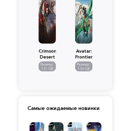
Crimson
Avatar:
Desert
Frontiers
of
Размер:
Размер:
Pandora
131 GB
136 GB
Самые ожидаемые новинки