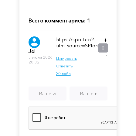
2
The
Mansion
Всего комментариев: 1
https://sprut.cx/?
+
utm_source=SPtorrent
0
Jd
-
5 июля 2026
Цитировать
20:32
Ответить
Жалоба