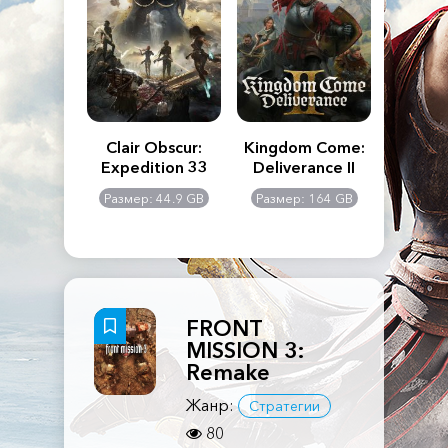
n's Creed
Clair Obscur:
Kingdom Come:
The La
dows
Expedition 33
Deliverance II
Pa
Rema
: 117 GB
Размер: 44.9 GB
Размер: 164 GB
Размер
FRONT
MISSION 3:
Remake
Жанр:
Стратегии
80