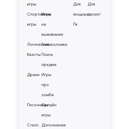
игры
Для
Для
Спортивные
Игры
мощных
двоих!
игры
на
Пк
выживание
Логические
Головоломки
Квесты
Поиск
предме.
Драки
Игры
про
зомби
Песочницы
Онлайн
игры
Стелс
Дополнения