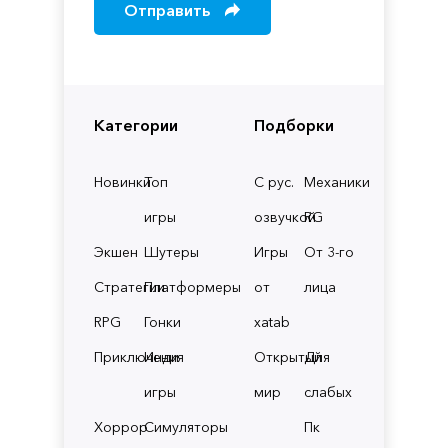
Отправить
Категории
Подборки
Новинки
Топ
С рус.
Механики
игры
озвучкой
RG
Экшен
Шутеры
Игры
От 3-го
Стратегии
Платформеры
от
лица
RPG
Гонки
xatab
Приключения
Инди
Открытый
Для
игры
мир
слабых
Хоррор
Симуляторы
Пк