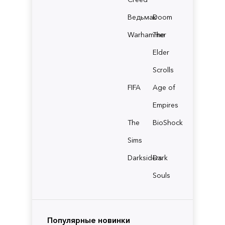
Ведьмак
Doom
Warhammer
The
Elder
Scrolls
FIFA
Age of
Empires
The
BioShock
Sims
Darksiders
Dark
Souls
Популярные новинки