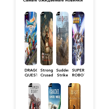
DRAGON
Stronghold
Sudden
SUPER
QUEST
Crusader:
Strike
ROBOT
VII
Definitive
5
WARS
Reimagined
Edition
Y