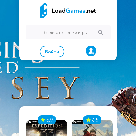
Войти
7
5.9
6.5