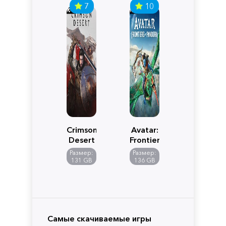
7
10
Crimson
Avatar:
Desert
Frontiers
of
Размер:
Размер:
Pandora
131 GB
136 GB
Самые скачиваемые игры