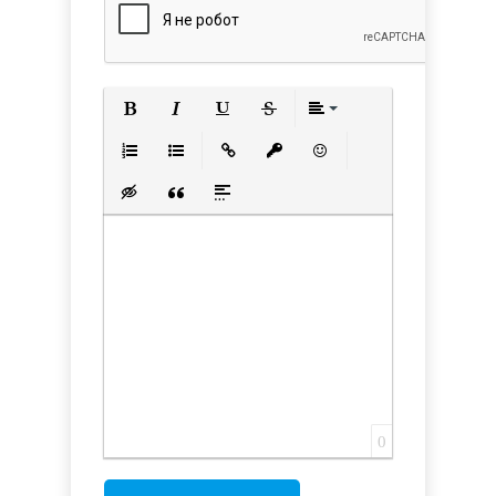
Полужирный
Курсив
Подчеркнутый
Зачеркнутый
Выравнивани
Нумерованный список
Маркированный список
Вставить ссылку
Вставить защищенную с
Вставить смайлик
Вставка скрытого текста
Вставка цитаты
Вставка спойлера
0