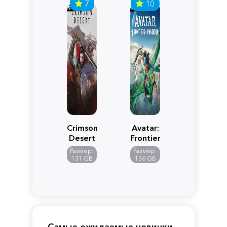
7
10
Crimson
Avatar:
Desert
Frontiers
of
Размер:
Размер:
Pandora
131 GB
136 GB
Самые ожидаемые новинки