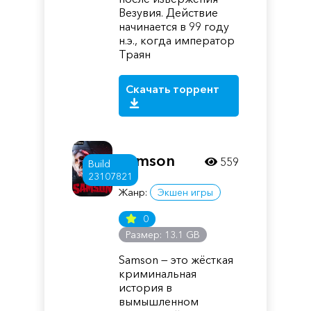
Везувия. Действие
начинается в 99 году
н.э., когда император
Траян
Скачать торрент
Samson
559
Build
23107821
Жанр:
Экшен игры
0
Размер: 13.1 GB
Samson — это жёсткая
криминальная
история в
вымышленном