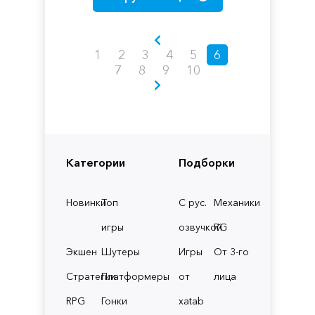
1
2
3
4
5
6
7
8
9
10
Категории
Подборки
Новинки
Топ
С рус.
Механики
игры
озвучкой
RG
Экшен
Шутеры
Игры
От 3-го
Стратегии
Платформеры
от
лица
RPG
Гонки
xatab