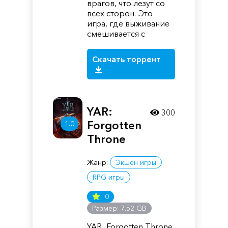
врагов, что лезут со
всех сторон. Это
игра, где выживание
смешивается с
Скачать торрент
YAR:
300
Forgotten
1.0
Throne
Жанр:
Экшен игры
RPG игры
0
Размер: 7.52 GB
YAR: Forgotten Throne