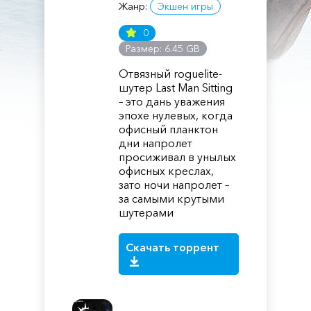
Жанр:
Экшен игры
0
Размер: 6.45 GB
Отвязный roguelite-
шутер Last Man Sitting
– это дань уважения
эпохе нулевых, когда
офисный планктон
дни напролет
просиживал в унылых
офисных креслах,
зато ночи напролет –
за самыми крутыми
шутерами
Скачать торрент