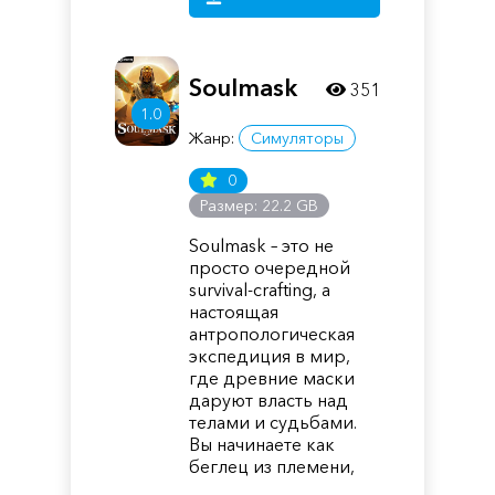
Soulmask
351
1.0
Жанр:
Симуляторы
0
Размер: 22.2 GB
Soulmask – это не
просто очередной
survival-crafting, а
настоящая
антропологическая
экспедиция в мир,
где древние маски
даруют власть над
телами и судьбами.
Вы начинаете как
беглец из племени,