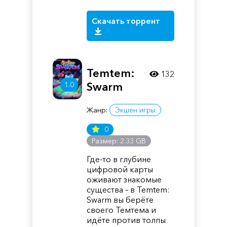
Скачать торрент
Temtem:
132
Swarm
1.0
Жанр:
Экшен игры
0
Размер: 2.33 GB
Где-то в глубине
цифровой карты
оживают знакомые
существа – в Temtem:
Swarm вы берёте
своего Темтема и
идёте против толпы