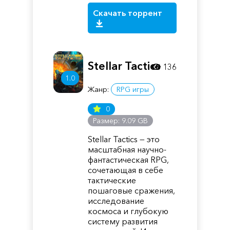
Скачать торрент
Stellar Tactics
136
1.0
Жанр:
RPG игры
0
Размер: 9.09 GB
Stellar Tactics — это
масштабная научно-
фантастическая RPG,
сочетающая в себе
тактические
пошаговые сражения,
исследование
космоса и глубокую
систему развития