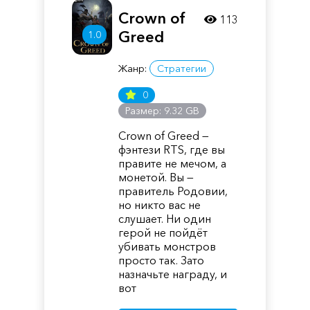
Crown of
113
Greed
1.0
Жанр:
Стратегии
0
Размер: 9.32 GB
Crown of Greed —
фэнтези RTS, где вы
правите не мечом, а
монетой. Вы —
правитель Родовии,
но никто вас не
слушает. Ни один
герой не пойдёт
убивать монстров
просто так. Зато
назначьте награду, и
вот