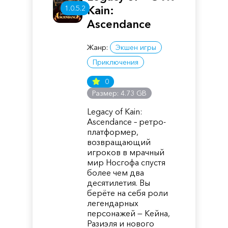
1.0.5.2
Kain:
Ascendance
Жанр:
Экшен игры
Приключения
0
Размер: 4.73 GB
Legacy of Kain:
Ascendance – ретро-
платформер,
возвращающий
игроков в мрачный
мир Носгофа спустя
более чем два
десятилетия. Вы
берёте на себя роли
легендарных
персонажей — Кейна,
Разиэля и нового