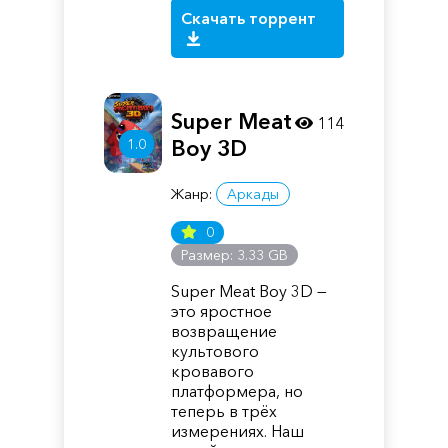
Скачать торрент
Super Meat
114
1.0
Boy 3D
Жанр:
Аркады
0
Размер: 3.33 GB
Super Meat Boy 3D —
это яростное
возвращение
культового
кровавого
платформера, но
теперь в трёх
измерениях. Наш