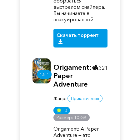
оборваться
выстрелом снайпера.
Вы начинаете в
эвакуированной
Скачать торрент
Origament: A
321
Paper
1.8.1
Adventure
Жанр:
Приключения
0
Размер: 10 GB
Origament: A Paper
Adventure — это