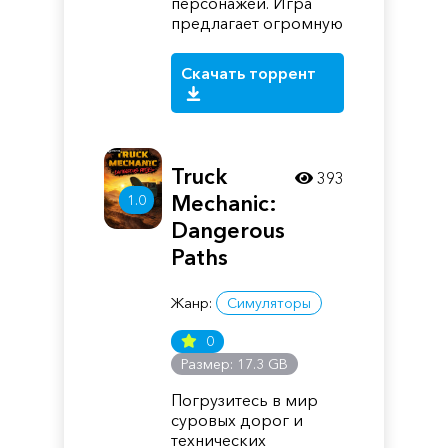
персонажей. Игра
предлагает огромную
Скачать торрент
Truck
393
Mechanic:
1.0
Dangerous
Paths
Жанр:
Симуляторы
0
Размер: 17.3 GB
Погрузитесь в мир
суровых дорог и
технических