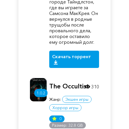
городе Тайндлстон,
где вы играете за
Самсона МакКрея. Он
вернулся в родные
трущобы после
провального дела,
которое оставило
ему огромный долг.
Скачать торрент
The Occultist
310
1.0.2
Жанр:
Экшен игры
Хоррор игры
0
Размер: 32.8 GB