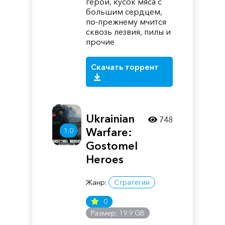
герой, кусок мяса с
большим сердцем,
по-прежнему мчится
сквозь лезвия, пилы и
прочие
Скачать торрент
Ukrainian
748
Warfare:
1.0
Gostomel
Heroes
Жанр:
Стратегии
0
Размер: 19.9 GB