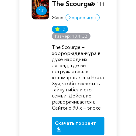
The Scourge
111
1.0
Жанр:
Хоррор игры
0
Размер: 10.4 GB
The Scourge —
хоррор-адвенчура в
духе народных
легенд, где вы
погружаетесь в
кошмарные сны Нхата
Хуя, чтобы раскрыть
тайну гибели его
семьи. Действие
разворачивается в
Сайгоне 90-х — эпохе
Скачать торрент