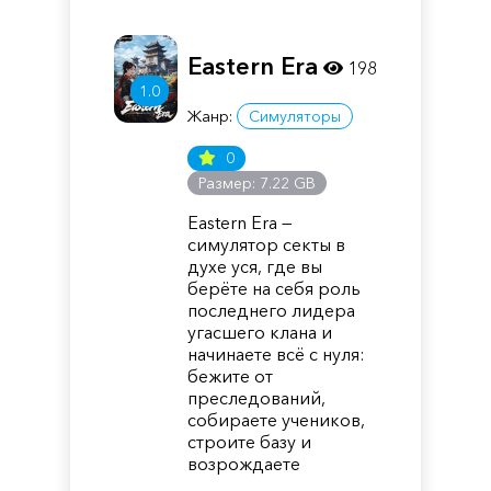
Eastern Era
198
1.0
Жанр:
Симуляторы
0
Размер: 7.22 GB
Eastern Era —
симулятор секты в
духе уся, где вы
берёте на себя роль
последнего лидера
угасшего клана и
начинаете всё с нуля:
бежите от
преследований,
собираете учеников,
строите базу и
возрождаете