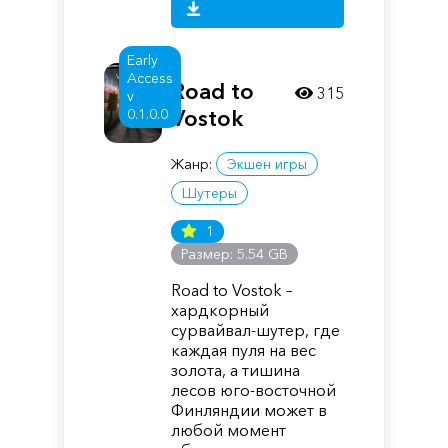
Early
Access
Road to
315
v
0.1.0.0
Vostok
Жанр:
Экшен игры
Шутеры
1
Размер: 5.54 GB
Road to Vostok –
хардкорный
сурвайвал-шутер, где
каждая пуля на вес
золота, а тишина
лесов юго-восточной
Финляндии может в
любой момент