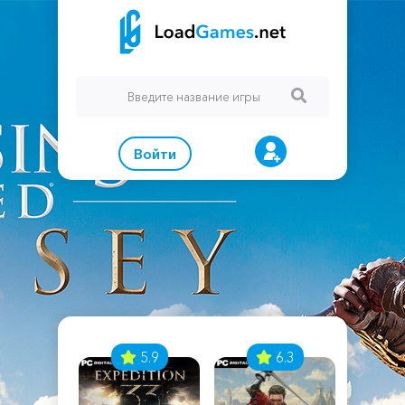
Войти
7
5.9
6.3