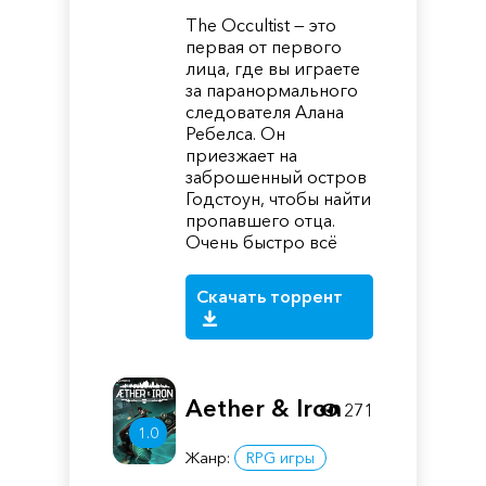
The Occultist — это
первая от первого
лица, где вы играете
за паранормального
следователя Алана
Ребелса. Он
приезжает на
заброшенный остров
Годстоун, чтобы найти
пропавшего отца.
Очень быстро всё
Скачать торрент
Aether & Iron
271
1.0
Жанр:
RPG игры