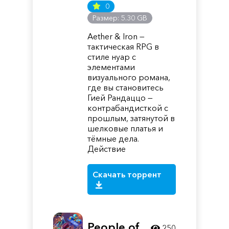
0
Размер: 5.30 GB
Aether & Iron —
тактическая RPG в
стиле нуар с
элементами
визуального романа,
где вы становитесь
Гией Рандаццо —
контрабандисткой с
прошлым, затянутой в
шелковые платья и
тёмные дела.
Действие
Скачать торрент
People of
250