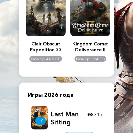
n's Creed
Clair Obscur:
Kingdom Come:
The La
dows
Expedition 33
Deliverance II
Pa
Rema
: 117 GB
Размер: 44.9 GB
Размер: 164 GB
Размер
Игры 2026 года
Last Man
315
Sitting
1.0