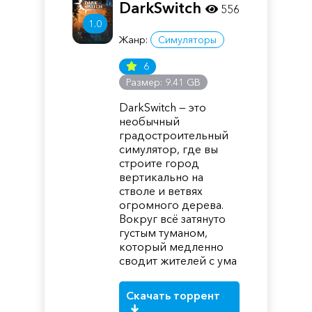
DarkSwitch
556
1.0
Жанр:
Симуляторы
6
Размер: 9.41 GB
DarkSwitch — это
необычный
градостроительный
симулятор, где вы
строите город
вертикально на
стволе и ветвях
огромного дерева.
Вокруг всё затянуто
густым туманом,
который медленно
сводит жителей с ума
Скачать торрент