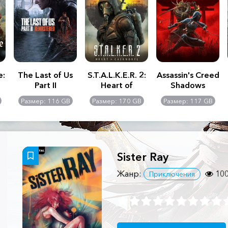
e:
The Last of Us
S.T.A.L.K.E.R. 2:
Assassin's Creed
Part II
Heart of
Shadows
Remastered
Chernobyl -
Размер: 116 GB
Размер: 170 GB
Размер: 117 GB
Ultimate Edition
Sister Ray
Жанр:
10
Приключения