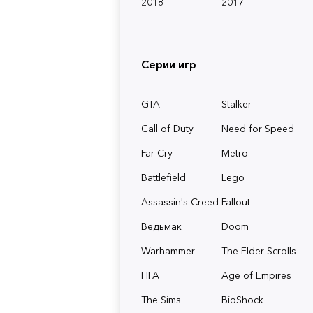
2018
2017
Серии игр
GTA
Stalker
Call of Duty
Need for Speed
Far Cry
Metro
Battlefield
Lego
Assassin's Creed
Fallout
Ведьмак
Doom
Warhammer
The Elder Scrolls
FIFA
Age of Empires
The Sims
BioShock