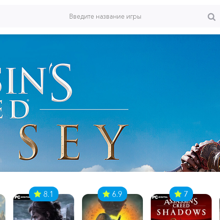
8.1
6.9
7