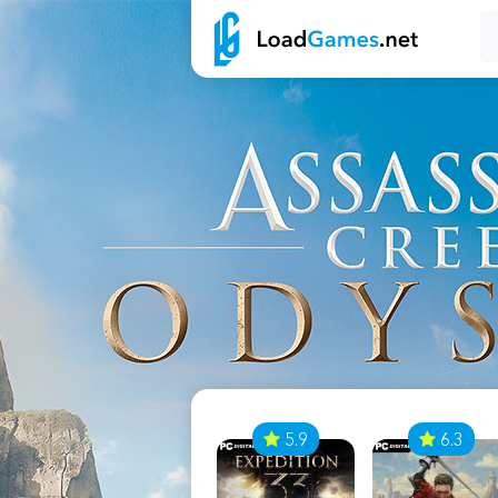
7
5.9
6.3