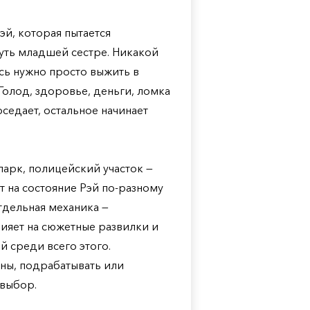
эй, которая пытается
нуть младшей сестре. Никакой
сь нужно просто выжить в
Голод, здоровье, деньги, ломка
седает, остальное начинает
парк, полицейский участок —
т на состояние Рэй по-разному
Отдельная механика —
лияет на сюжетные развилки и
й среди всего этого.
ны, подрабатывать или
 выбор.