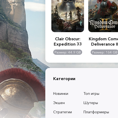
.R. 2:
Assassin's Creed
Clair Obscur:
Kingdom Com
of
Shadows
Expedition 33
Deliverance II
l -
0 GB
Размер: 117 GB
Размер: 44.9 GB
Размер: 164 GB
dition
Категории
Новинки
Топ игры
Экшен
Шутеры
Стратегии
Платформеры