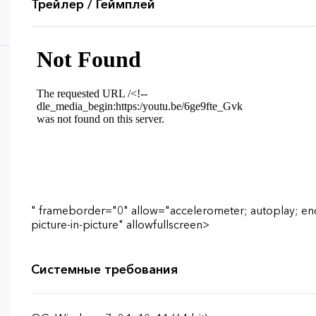
Трейлер / Геймплей
" frameborder="0" allow="accelerometer; autoplay; e
picture-in-picture" allowfullscreen>
Системные требования