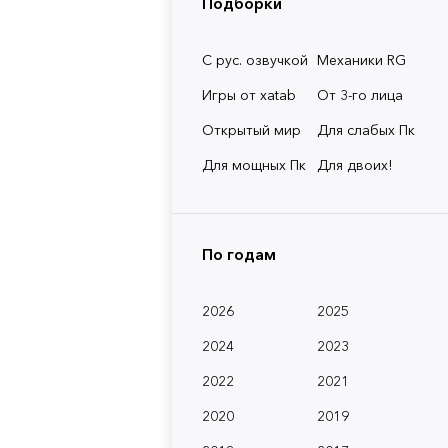
Подборки
С рус. озвучкой
Механики RG
Игры от xatab
От 3-го лица
Открытый мир
Для слабых Пк
Для мощных Пк
Для двоих!
По годам
2026
2025
2024
2023
2022
2021
2020
2019