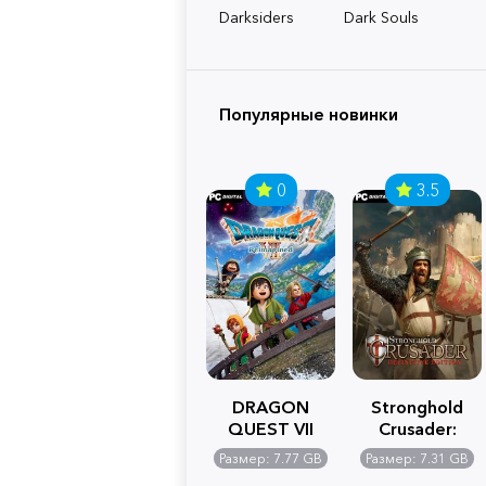
Darksiders
Dark Souls
Популярные новинки
0
3.5
DRAGON
Stronghold
QUEST VII
Crusader:
Reimagined
Definitive
Размер: 7.77 GB
Размер: 7.31 GB
Edition