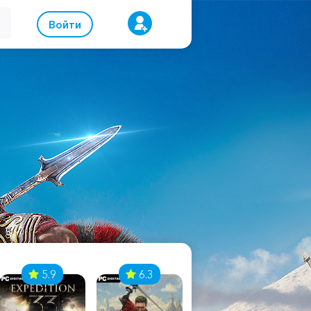
Войти
5.9
6.3
8.1