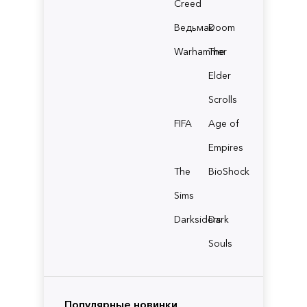
Creed
Ведьмак
Doom
Warhammer
The
Elder
Scrolls
FIFA
Age of
Empires
The
BioShock
Sims
Darksiders
Dark
Souls
Популярные новинки