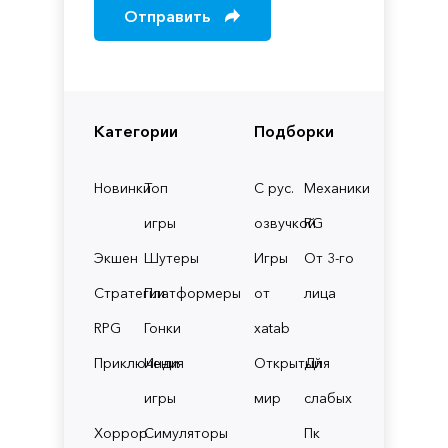
Отправить
Категории
Подборки
Новинки
Топ
С рус.
Механики
игры
озвучкой
RG
Экшен
Шутеры
Игры
От 3-го
Стратегии
Платформеры
от
лица
RPG
Гонки
xatab
Приключения
Инди
Открытый
Для
игры
мир
слабых
Хоррор
Симуляторы
Пк