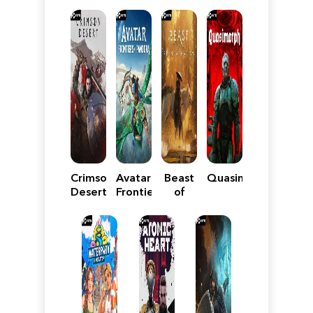
Crimson
Avatar:
Beast
Quasimorph
Desert
Frontiers
of
of
Reincarnation
Pandora