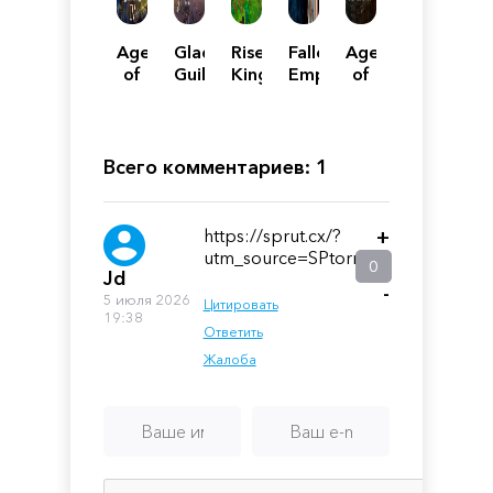
Age
Gladiator
Risen
Fallen
Age
of
Guild
Kingdom
Empires
of
Empires
Manager
Empires
IV:
II -
Anniversary
HD
Edition
Edition
Всего комментариев: 1
Bundle
https://sprut.cx/?
+
utm_source=SPtorrent
0
Jd
-
5 июля 2026
Цитировать
19:38
Ответить
Жалоба