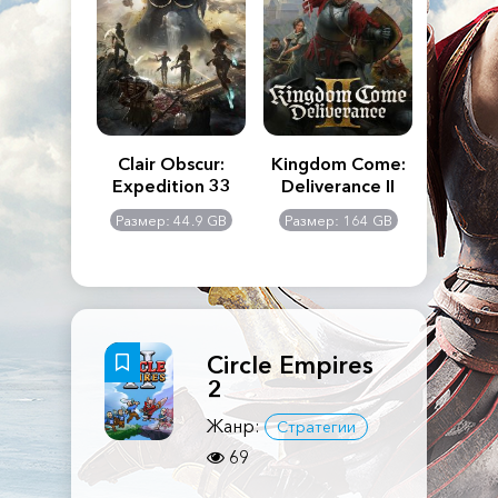
n's Creed
Clair Obscur:
Kingdom Come:
The La
dows
Expedition 33
Deliverance II
Pa
Rema
: 117 GB
Размер: 44.9 GB
Размер: 164 GB
Размер
Circle Empires
2
Жанр:
Стратегии
69