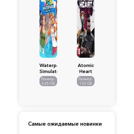
Waterpark
Atomic
Simulator
Heart
Размер:
Размер:
6.65 GB
163 GB
Самые ожидаемые новинки