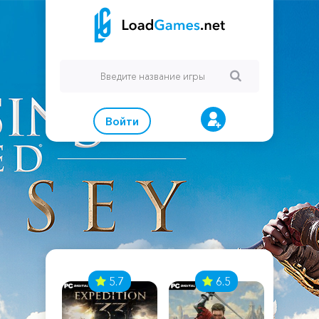
Войти
7
5.7
6.5