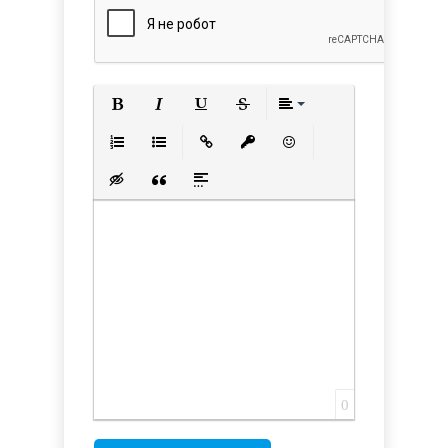
Полужирный
Курсив
Подчеркнутый
Зачеркнутый
Выравнивани
Нумерованный список
Маркированный список
Вставить ссылку
Вставить защищенную с
Вставить смайлик
Вставка скрытого текста
Вставка цитаты
Вставка спойлера
0