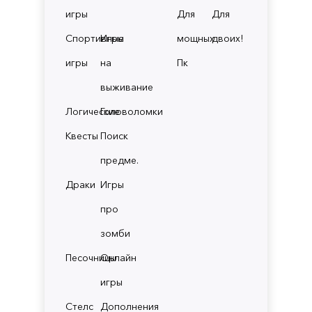
игры
Для
Для
Спортивные
Игры
мощных
двоих!
игры
на
Пк
выживание
Логические
Головоломки
Квесты
Поиск
предме.
Драки
Игры
про
зомби
Песочницы
Онлайн
игры
Стелс
Дополнения