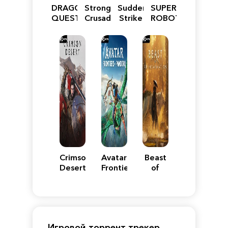
DRAGON
Stronghold
Sudden
SUPER
QUEST
Crusader:
Strike
ROBOT
VII
Definitive
5
WARS
Reimagined
Edition
Y
Crimson
Avatar:
Beast
Desert
Frontiers
of
of
Reincarnation
Pandora
Игровой торрент трекер