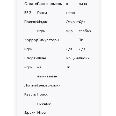
Стратегии
Платформеры
от
лица
RPG
Гонки
xatab
Приключения
Инди
Открытый
Для
игры
мир
слабых
Хоррор
Симуляторы
Пк
игры
Для
Для
Спортивные
Игры
мощных
двоих!
игры
на
Пк
выживание
Логические
Головоломки
Квесты
Поиск
предме.
Драки
Игры