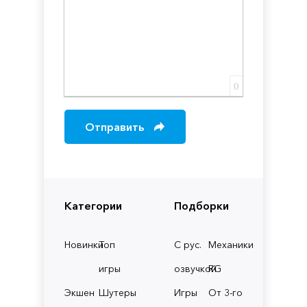
0
Отправить
Категории
Подборки
Новинки
Топ
С рус.
Механики
игры
озвучкой
RG
Экшен
Шутеры
Игры
От 3-го