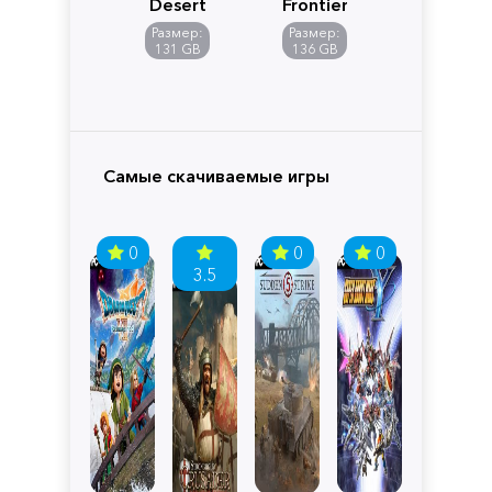
Desert
Frontiers
of
Размер:
Размер:
Pandora
131 GB
136 GB
Самые скачиваемые игры
0
0
0
3.5