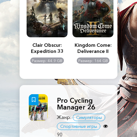
n's Creed
Clair Obscur:
Kingdom Come:
The La
dows
Expedition 33
Deliverance II
Pa
Rema
: 117 GB
Размер: 44.9 GB
Размер: 164 GB
Размер
Pro Cycling
Manager 26
Жанр:
Симуляторы
Спортивные игры
90