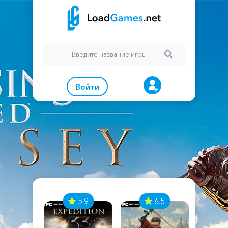
Войти
7
5.9
6.5