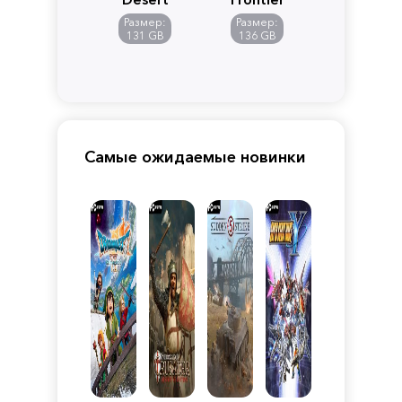
of
Размер:
Размер:
Pandora
131 GB
136 GB
Самые ожидаемые новинки