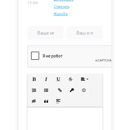
19:48
Ответить
Жалоба
Полужирный
Курсив
Подчеркнутый
Зачеркнутый
Выравнивани
Нумерованный список
Маркированный список
Вставить ссылку
Вставить защищенную с
Вставить смайлик
Вставка скрытого текста
Вставка цитаты
Вставка спойлера