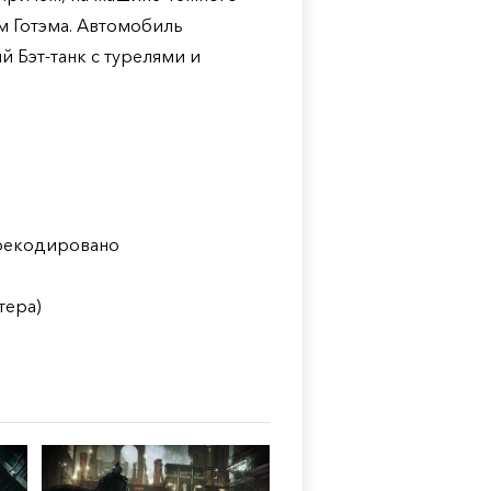
м Готэма. Автомобиль
 Бэт-танк с турелями и
ерекодировано
тера)