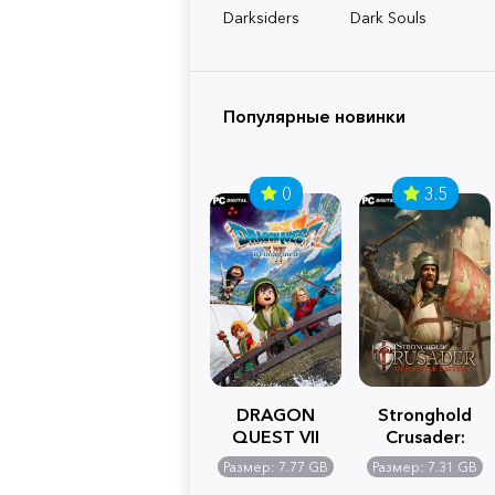
Darksiders
Dark Souls
Популярные новинки
0
3.5
DRAGON
Stronghold
QUEST VII
Crusader:
Reimagined
Definitive
Размер: 7.77 GB
Размер: 7.31 GB
Edition