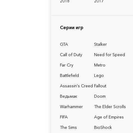
2018
2017
Серии игр
GTA
Stalker
Call of Duty
Need for Speed
Far Cry
Metro
Battlefield
Lego
Assassin's Creed
Fallout
Ведьмак
Doom
Warhammer
The Elder Scrolls
FIFA
Age of Empires
The Sims
BioShock