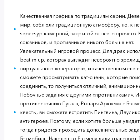
Качественная графика по традициям серии. Де
мир, соблюли традиционную атмосферу, но, к нес
чересчур камерной, закрытой от всего прочего.
союзников, и противников никого больше нет.
Увлекательный игровой процесс. Для драк испо
beat-m-up, которая выглядит невероятно зрелищ
виртуального «оператора», и качественным спецэ
сможете просматривать кат-сцены, которые поис
соединить, то получиться отличный, анимационн
Побочные задания с другими «противниками». 
противостоянию Пугала, Рыцаря Аркхема с Бэтм
квесты, вы сможете встретить Пингвина, Двулик
антигероев. Поэтому, если хотите больше увиде
тогда придется проходить дополнительные зада
Бэтмобиль. Наконец-то Бэтмену дали транспорт.