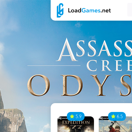
7
5.9
6.5