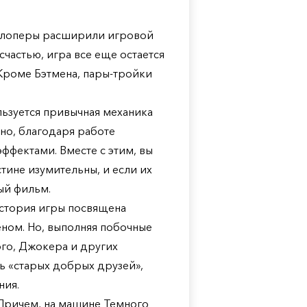
велоперы расширили игровой
частью, игра все еще остается
 Кроме Бэтмена, пары-тройки
льзуется привычная механика
но, благодаря работе
ффектами. Вместе с этим, вы
тине изумительны, и если их
ый фильм.
История игры посвящена
еном. Но, выполняя побочные
ого, Джокера и других
ть «старых добрых друзей»,
ния.
 Причем, на машине Темного