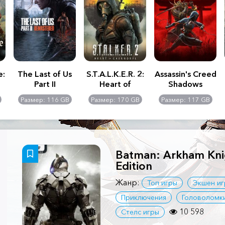
e:
The Last of Us
S.T.A.L.K.E.R. 2:
Assassin's Creed
Part II
Heart of
Shadows
Remastered
Chernobyl -
Размер: 116 GB
Размер: 170 GB
Размер: 117 GB
Ultimate Edition
Batman: Arkham Knig
Edition
Жанр:
Топ игры
Экшен иг
Приключения
Головоломк
10 598
Стелс игры