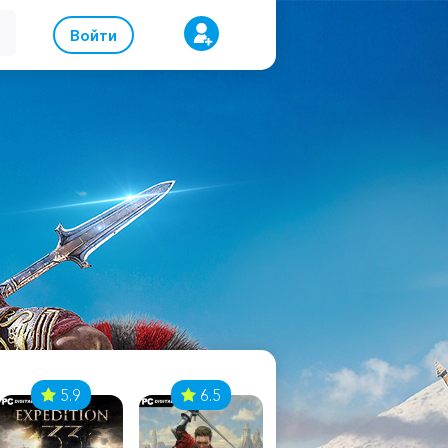
Войти
5.9
6.5
8.1