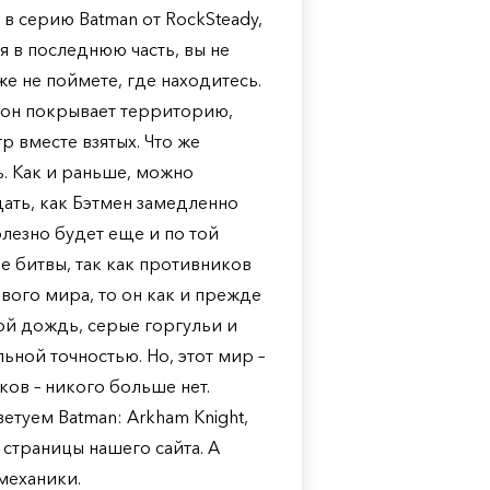
 в серию Batman от RockSteady,
ая в последнюю часть, вы не
же не поймете, где находитесь.
 он покрывает территорию,
 вместе взятых. Что же
ь. Как и раньше, можно
ать, как Бэтмен замедленно
олезно будет еще и по той
е битвы, так как противников
ового мира, то он как и прежде
ной дождь, серые горгульи и
ной точностью. Но, этот мир –
ов – никого больше нет.
ветуем Batman: Arkham Knight,
 страницы нашего сайта. А
механики.