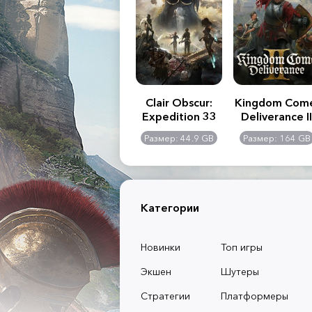
.R. 2:
Assassin's Creed
Clair Obscur:
Kingdom Com
of
Shadows
Expedition 33
Deliverance II
l -
0 GB
Размер: 117 GB
Размер: 44.9 GB
Размер: 164 GB
dition
Категории
Новинки
Топ игры
Экшен
Шутеры
Стратегии
Платформеры