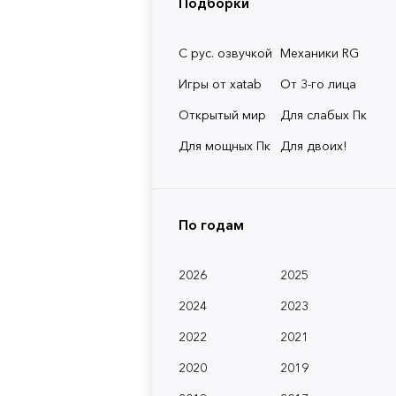
Подборки
С рус. озвучкой
Механики RG
Игры от xatab
От 3-го лица
Открытый мир
Для слабых Пк
Для мощных Пк
Для двоих!
По годам
2026
2025
2024
2023
2022
2021
2020
2019