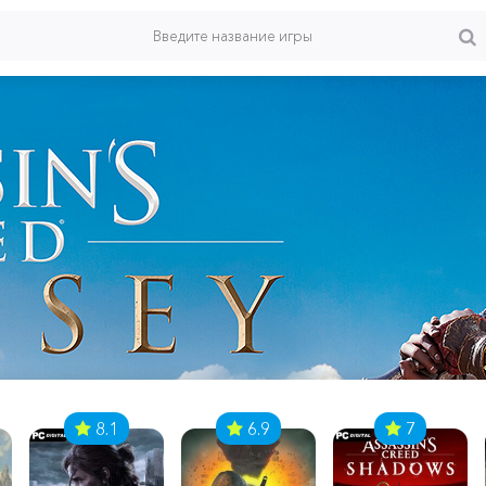
8.1
6.9
7