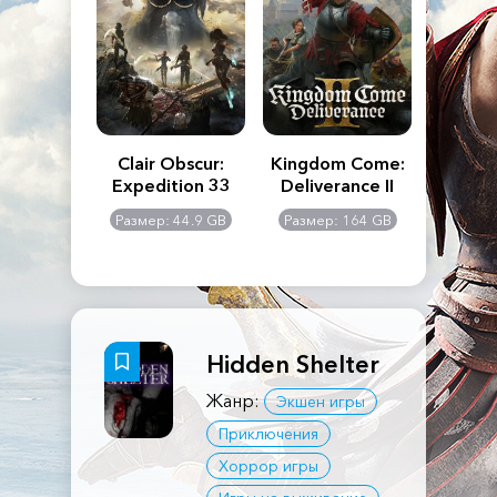
n's Creed
Clair Obscur:
Kingdom Come:
The La
dows
Expedition 33
Deliverance II
Pa
Rema
: 117 GB
Размер: 44.9 GB
Размер: 164 GB
Размер
Hidden Shelter
Жанр:
Экшен игры
Приключения
Хоррор игры