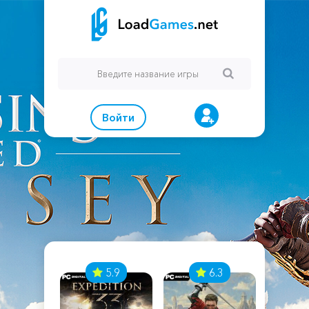
Войти
7
5.9
6.3