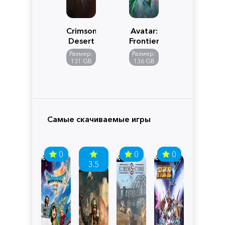
Crimson
Avatar:
Desert
Frontiers
of
Размер:
Размер:
Pandora
131 GB
136 GB
Самые скачиваемые игры
0
0
0
3.5