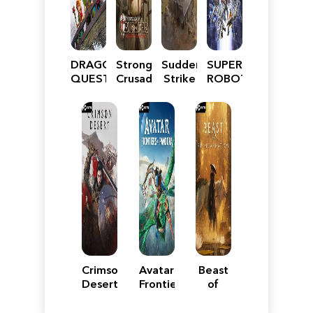
DRAGON
Stronghold
Sudden
SUPER
QUEST
Crusader:
Strike
ROBOT
VII
Definitive
5
WARS
Reimagined
Edition
Y
Crimson
Avatar:
Beast
Desert
Frontiers
of
of
Reincarnation
Pandora