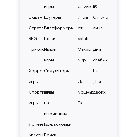
игры
озвучкой
RG
Экшен
Шутеры
Игры
От 3-го
Стратегии
Платформеры
от
лица
RPG
Гонки
xatab
Приключения
Инди
Открытый
Для
игры
мир
слабых
Хоррор
Симуляторы
Пк
игры
Для
Для
Спортивные
Игры
мощных
двоих!
игры
на
Пк
выживание
Логические
Головоломки
Квесты
Поиск