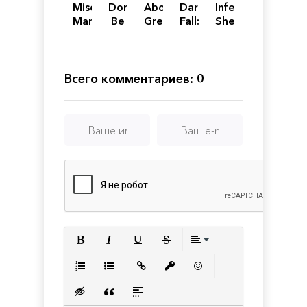
Misery
Don't
About
Dark
Infected
Mansion
Be
Gretel
Fall:
Shelter
Afraid
Ghost
Vigil
Всего комментариев: 0
Полужирный
Курсив
Подчеркнутый
Зачеркнутый
Выравнивани
Нумерованный список
Маркированный список
Вставить ссылку
Вставить защищенную с
Вставить смайлик