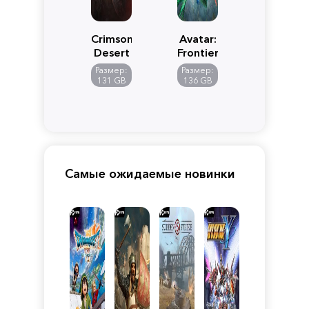
Crimson
Avatar:
Desert
Frontiers
of
Размер:
Размер:
Pandora
131 GB
136 GB
Самые ожидаемые новинки