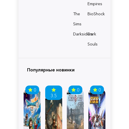
Empires
The
BioShock
Sims
Darksiders
Dark
Souls
Популярные новинки
0
0
0
3.5