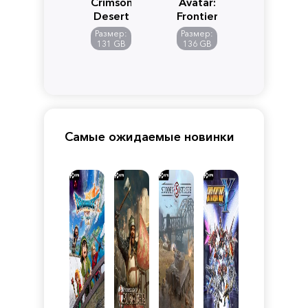
Crimson
Avatar:
Desert
Frontiers
of
Размер:
Размер:
Pandora
131 GB
136 GB
Самые ожидаемые новинки