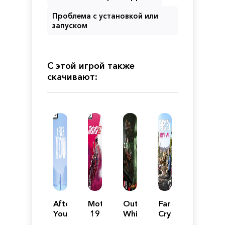
Проблема с установкой или
запуском
С этой игрой также
скачивают:
After
MotoGP
Outlast
Far
You
19
Whistleblower
Cry
New