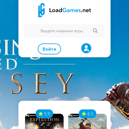
Войти
7
5.9
6.5