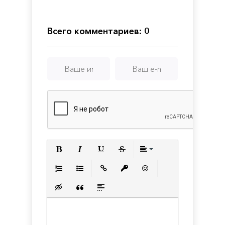
Dawn
-
Deluxe
Всего комментариев: 0
Edition
Полужирный
Курсив
Подчеркнутый
Зачеркнутый
Выравнивани
Нумерованный список
Маркированный список
Вставить ссылку
Вставить защищенную с
Вставить смайлик
Вставка скрытого текста
Вставка цитаты
Вставка спойлера