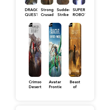
DRAGON
Stronghold
Sudden
SUPER
QUEST
Crusader:
Strike
ROBOT
VII
Definitive
5
WARS
Reimagined
Edition
Y
Crimson
Avatar:
Beast
Desert
Frontiers
of
of
Reincarnation
Pandora