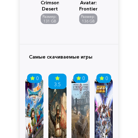
Crimson
Avatar:
Desert
Frontiers
of
Размер:
Размер:
Pandora
131 GB
136 GB
Самые скачиваемые игры
0
0
0
3.5