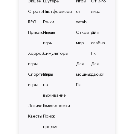
Экшен
Шутеры
Игры
От 3-го
Стратегии
Платформеры
от
лица
RPG
Гонки
xatab
Приключения
Инди
Открытый
Для
игры
мир
слабых
Хоррор
Симуляторы
Пк
игры
Для
Для
Спортивные
Игры
мощных
двоих!
игры
на
Пк
выживание
Логические
Головоломки
Квесты
Поиск
предме.