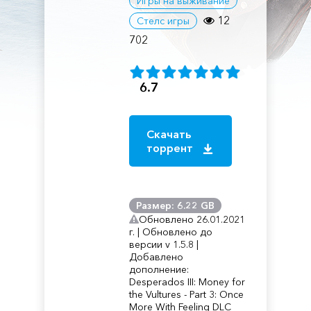
Игры на выживание
12
Стелс игры
702
6.7
Скачать
торрент
Размер: 6.22 GB
Обновлено 26.01.2021
г. | Обновлено до
версии v 1.5.8 |
Добавлено
дополнение:
Desperados III: Money for
the Vultures - Part 3: Once
More With Feeling DLC