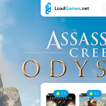
7
5.9
6.5