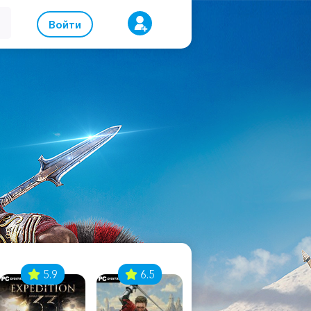
Войти
5.9
6.5
8.1