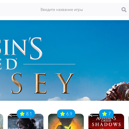
8.1
6.9
7