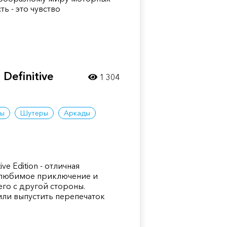
ть - это чувство
 Definitive
1 304
ры
Шутеры
Аркады
ive Edition - отличная
 любимое приключение и
его с другой стороны.
ли выпустить перепечаток