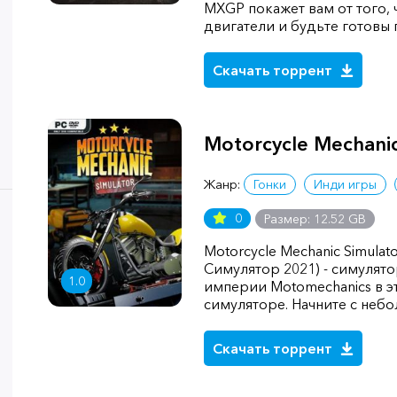
MXGP покажет вам от того, 
двигатели и будьте готовы 
Скачать торрент
Motorcycle Mechanic
Жанр:
Гонки
Инди игры
0
Размер: 12.52 GB
Motorcycle Mechanic Simula
Симулятор 2021) - симулято
1.0
империи Motomechanics в э
симуляторе. Начните с неб
Скачать торрент