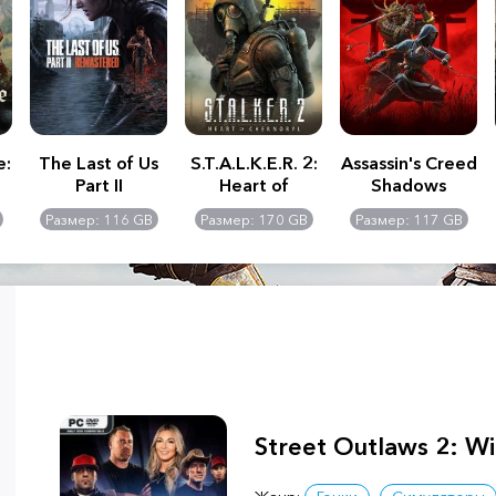
e:
The Last of Us
S.T.A.L.K.E.R. 2:
Assassin's Creed
Part II
Heart of
Shadows
Remastered
Chernobyl -
Размер: 116 GB
Размер: 170 GB
Размер: 117 GB
Ultimate Edition
Street Outlaws 2: Wi