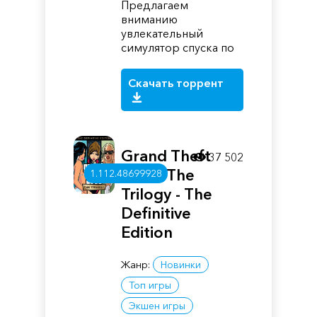
Предлагаем
вниманию
увлекательный
симулятор спуска по
Скачать торрент
Grand Theft
37 502
Auto: The
1.112.48699928
Trilogy - The
Definitive
Edition
Жанр:
Новинки
Топ игры
Экшен игры