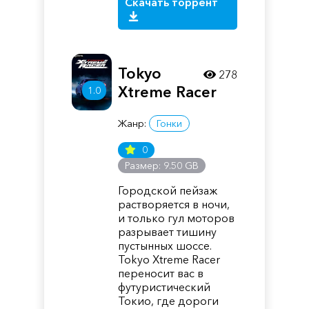
Скачать торрент
Tokyo
278
Xtreme Racer
1.0
Жанр:
Гонки
0
Размер: 9.50 GB
Городской пейзаж
растворяется в ночи,
и только гул моторов
разрывает тишину
пустынных шоссе.
Tokyo Xtreme Racer
переносит вас в
футуристический
Токио, где дороги