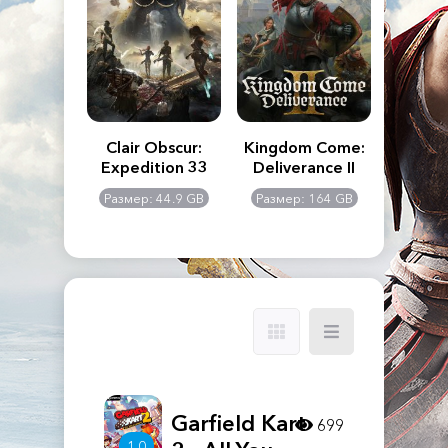
n's Creed
Clair Obscur:
Kingdom Come:
The La
dows
Expedition 33
Deliverance II
Pa
Rema
: 117 GB
Размер: 44.9 GB
Размер: 164 GB
Размер
Garfield Kart
699
1.0