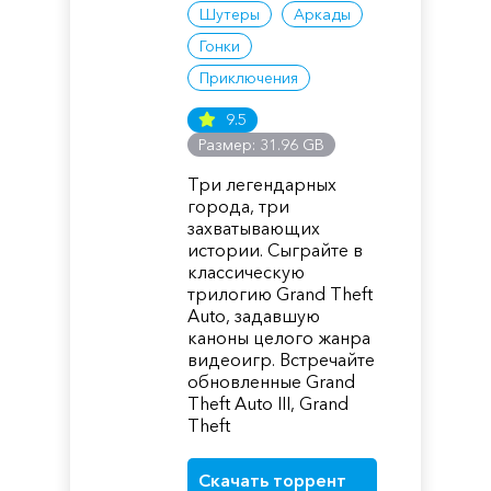
Шутеры
Аркады
Гонки
Приключения
9.5
Размер: 31.96 GB
Три легендарных
города, три
захватывающих
истории. Сыграйте в
классическую
трилогию Grand Theft
Auto, задавшую
каноны целого жанра
видеоигр. Встречайте
обновленные Grand
Theft Auto III, Grand
Theft
Скачать торрент