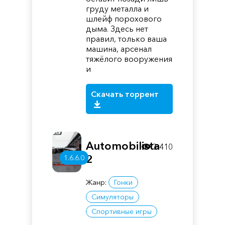
груду металла и
шлейф порохового
дыма. Здесь нет
правил, только ваша
машина, арсенал
тяжёлого вооружения
и
Скачать торрент
Automobilista
3 410
2
1.6.6.0
Жанр:
Гонки
Симуляторы
Спортивные игры