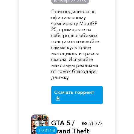
Размер: 23.2 GB
Присоединитесь к
официальному
чемпионату MotoGP
25, примерьте на
себя роль любимых
гонщиков и освойте
самые культовые
мотоциклы и трассы
сезона. Испытайте
максимум реализма
от гонок благодаря
движку
Скачать торрент
GTA 5 /
51 373
Grand Theft
1.0.811.8