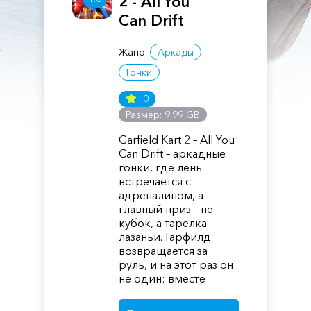
2 - All You
Can Drift
Жанр:
Аркады
Гонки
0
Размер: 9.99 GB
Garfield Kart 2 – All You
Can Drift – аркадные
гонки, где лень
встречается с
адреналином, а
главный приз – не
кубок, а тарелка
лазаньи. Гарфилд
возвращается за
руль, и на этот раз он
не один: вместе