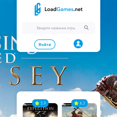
Войти
7
5.9
6.3