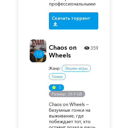
профессиональными
Скачать торрент
Chaos on
359
Wheels
1.0
Жанр:
Экшен игры
Гонки
0
Размер: 26.9 GB
Chaos on Wheels —
безумные гонки на
выживание, где
побеждает тот, кто
оставит позади лишь