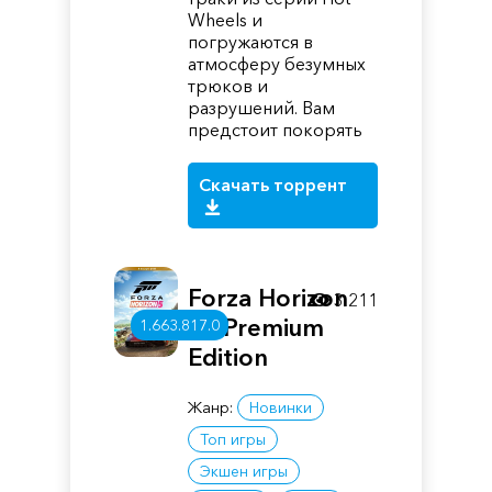
Wheels и
погружаются в
атмосферу безумных
трюков и
разрушений. Вам
предстоит покорять
Скачать торрент
Forza Horizon
3 211
5 - Premium
1.663.817.0
Edition
Жанр:
Новинки
Топ игры
Экшен игры