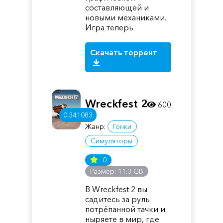
составляющей и
новыми механиками.
Игра теперь
Скачать торрент
Wreckfest 2
600
0.341083
Жанр:
Гонки
Симуляторы
0
Размер: 11.3 GB
В Wreckfest 2 вы
садитесь за руль
потрёпанной тачки и
ныряете в мир, где