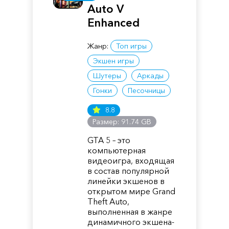
Auto V
Enhanced
Жанр:
Топ игры
Экшен игры
Шутеры
Аркады
Гонки
Песочницы
8.8
Размер: 91.74 GB
GTA 5 – это
компьютерная
видеоигра, входящая
в состав популярной
линейки экшенов в
открытом мире Grand
Theft Auto,
выполненная в жанре
динамичного экшена-