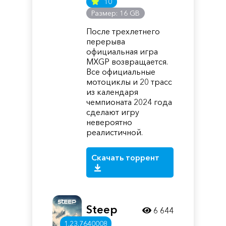
10
Размер: 16 GB
После трехлетнего
перерыва
официальная игра
MXGP возвращается.
Все официальные
мотоциклы и 20 трасс
из календаря
чемпионата 2024 года
сделают игру
невероятно
реалистичной.
Скачать торрент
Steep
6 644
1.23.7640008