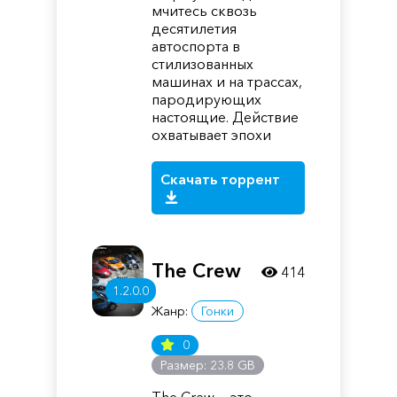
мчитесь сквозь
десятилетия
автоспорта в
стилизованных
машинах и на трассах,
пародирующих
настоящие. Действие
охватывает эпохи
Скачать торрент
The Crew
414
1.2.0.0
Жанр:
Гонки
0
Размер: 23.8 GB