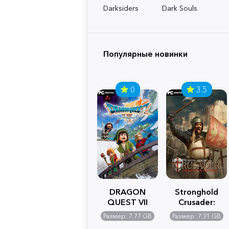
Darksiders
Dark Souls
Популярные новинки
0
3.5
DRAGON
Stronghold
QUEST VII
Crusader:
Reimagined
Definitive
Размер: 7.77 GB
Размер: 7.31 GB
Edition