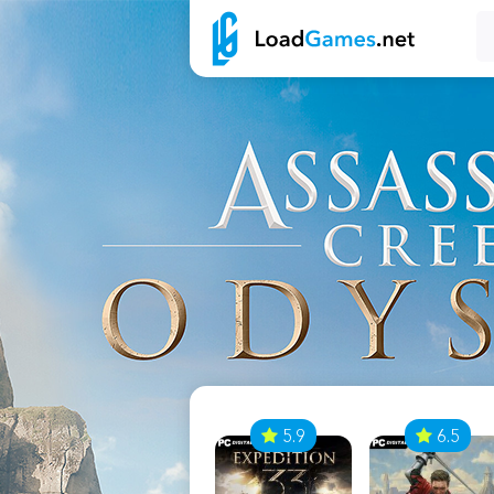
7
5.9
6.5