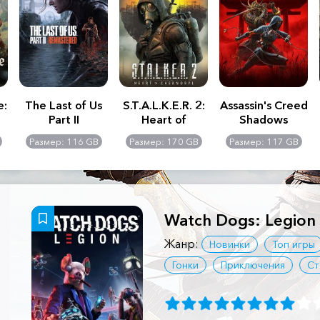
e:
The Last of Us
S.T.A.L.K.E.R. 2:
Assassin's Creed
Part II
Heart of
Shadows
Remastered
Chernobyl -
Размер: 116 GB
Размер: 170 GB
Размер: 117 GB
Ultimate Edition
Watch Dogs: Legion -
Жанр:
Новинки
Топ игры
Гонки
Приключения
Ст