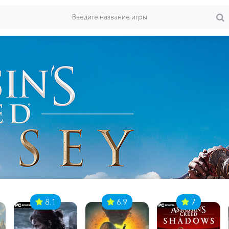
8.1
6.9
7