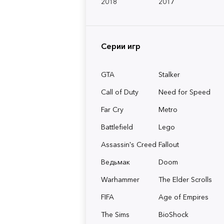
2018
2017
Серии игр
GTA
Stalker
Call of Duty
Need for Speed
Far Cry
Metro
Battlefield
Lego
Assassin's Creed
Fallout
Ведьмак
Doom
Warhammer
The Elder Scrolls
FIFA
Age of Empires
The Sims
BioShock