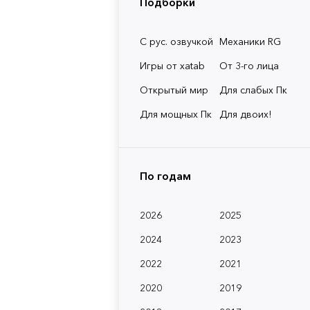
Подборки
С рус. озвучкой
Механики RG
Игры от xatab
От 3-го лица
Открытый мир
Для слабых Пк
Для мощных Пк
Для двоих!
По годам
2026
2025
2024
2023
2022
2021
2020
2019