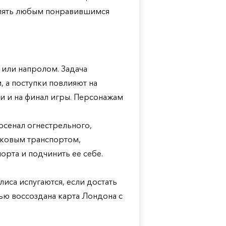
авлять любым понравившимся
 или напролом. Задача
 а поступки повлияют на
 и на финал игры. Персонажам
.
рсенал огнестрельного,
гковым транспортом,
орта и подчинить ее себе.
иса испугаются, если достать
ью воссоздана карта Лондона с