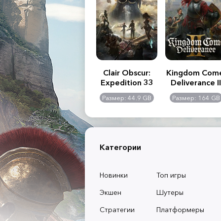
.R. 2:
Assassin's Creed
Clair Obscur:
Kingdom Com
of
Shadows
Expedition 33
Deliverance II
l -
0 GB
Размер: 117 GB
Размер: 44.9 GB
Размер: 164 GB
dition
Категории
Новинки
Топ игры
Экшен
Шутеры
Стратегии
Платформеры