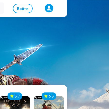
Войти
5.9
6.5
8.1