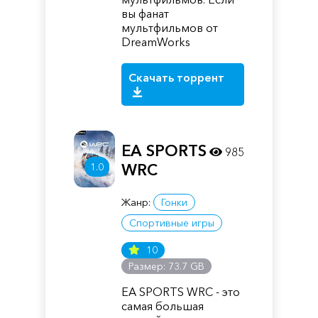
вы фанат
мультфильмов от
DreamWorks
Скачать торрент
EA SPORTS
985
WRC
1.0
Жанр:
Гонки
Спортивные игры
10
Размер: 73.7 GB
EA SPORTS WRC - это
самая большая