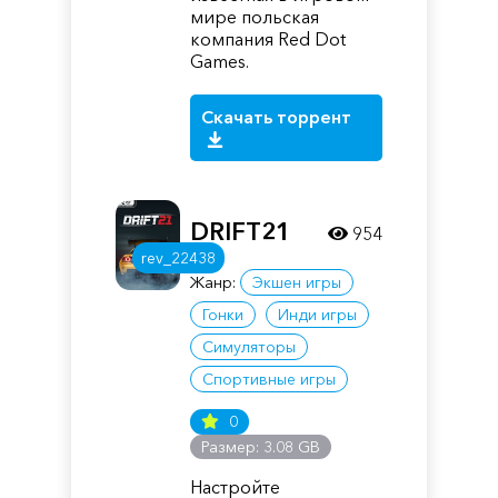
мире польская
компания Red Dot
Games.
Скачать торрент
DRIFT21
954
rev_22438
Жанр:
Экшен игры
Гонки
Инди игры
Симуляторы
Спортивные игры
0
Размер: 3.08 GB
Настройте