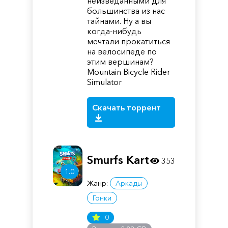
неизведанными для
большинства из нас
тайнами. Ну а вы
когда-нибудь
мечтали прокатиться
на велосипеде по
этим вершинам?
Mountain Bicycle Rider
Simulator
Скачать торрент
Smurfs Kart
353
1.0
Жанр:
Аркады
Гонки
0