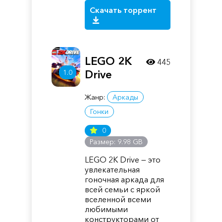
Скачать торрент
LEGO 2K
445
1.0
Drive
Жанр:
Аркады
Гонки
0
Размер: 9.98 GB
LEGO 2K Drive — это
увлекательная
гоночная аркада для
всей семьи с яркой
вселенной всеми
любимыми
конструкторами от