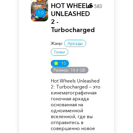
HOT WHEELS
583
UNLEASHED
1.0
2 -
Turbocharged
Жанр:
Аркады
Гонки
10
Размер: 18.4 GB
Hot Wheels Unleashed
2: Turbocharged — это
кинематографичная
гоночная аркада
основанная на
одноименной
вселенной, где вы
отправитесь в
совершенно новое