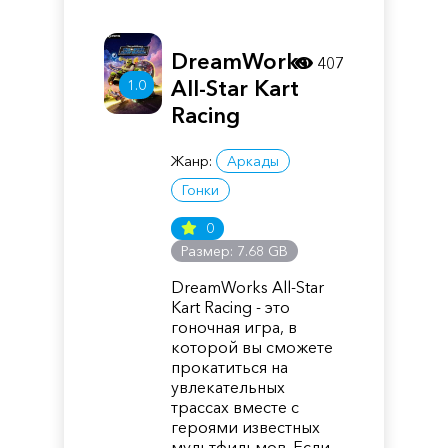
DreamWorks
407
All-Star Kart
1.0
Racing
Жанр:
Аркады
Гонки
0
Размер: 7.68 GB
DreamWorks All-Star
Kart Racing - это
гоночная игра, в
которой вы сможете
прокатиться на
увлекательных
трассах вместе с
героями известных
мультфильмов. Если