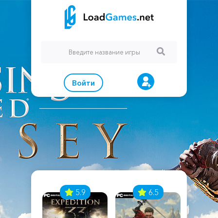
Войти
7
5.9
6.5