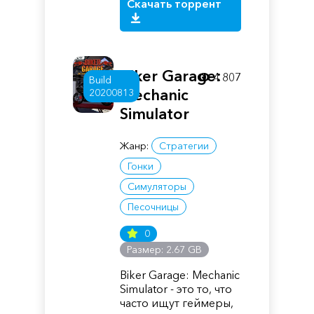
Скачать торрент
Biker Garage:
4 807
Build
Mechanic
20200813
Simulator
Жанр:
Стратегии
Гонки
Симуляторы
Песочницы
0
Размер: 2.67 GB
Biker Garage: Mechanic
Simulator - это то, что
часто ищут геймеры,