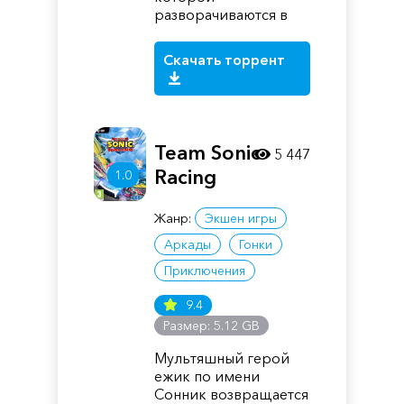
разворачиваются в
Скачать торрент
Team Sonic
5 447
Racing
1.0
Жанр:
Экшен игры
Аркады
Гонки
Приключения
9.4
Размер: 5.12 GB
Мультяшный герой
ежик по имени
Сонник возвращается