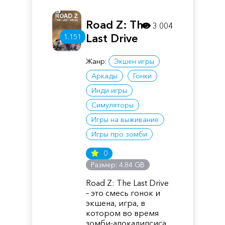
Road Z: The
3 004
Last Drive
1.151
Жанр:
Экшен игры
Аркады
Гонки
Инди игры
Симуляторы
Игры на выживание
Игры про зомби
0
Размер: 4.84 GB
Road Z: The Last Drive
– это смесь гонок и
экшена, игра, в
котором во время
зомби-апокалипсиса