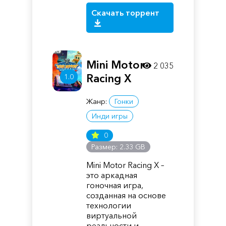
Скачать торрент
Mini Motor
2 035
Racing X
1.0
Жанр:
Гонки
Инди игры
0
Размер: 2.33 GB
Mini Motor Racing X –
это аркадная
гоночная игра,
созданная на основе
технологии
виртуальной
реальности и