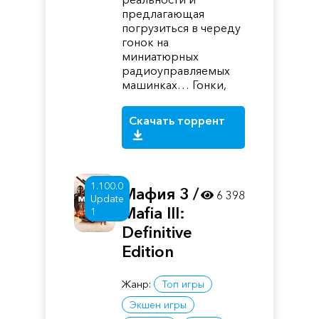
предлагающая
погрузиться в череду
гонок на
миниатюрных
радиоуправляемых
машинках… Гонки,
Скачать торрент
1.100.0
Мафия 3 /
6 398
Update
Mafia III:
1
Definitive
Edition
Жанр:
Топ игры
Экшен игры