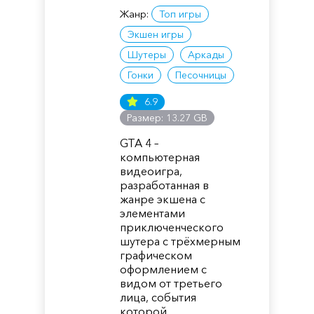
Жанр:
Топ игры
Экшен игры
Шутеры
Аркады
Гонки
Песочницы
6.9
Размер: 13.27 GB
GTA 4 –
компьютерная
видеоигра,
разработанная в
жанре экшена с
элементами
приключенческого
шутера с трёхмерным
графическом
оформлением с
видом от третьего
лица, события
которой