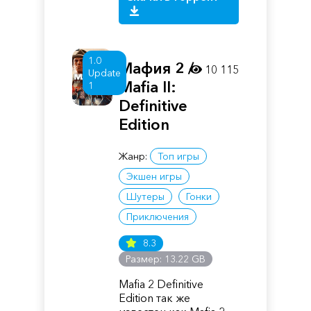
1.0
Мафия 2 /
10 115
Update
Mafia II:
1
Definitive
Edition
Жанр:
Топ игры
Экшен игры
Шутеры
Гонки
Приключения
8.3
Размер: 13.22 GB
Mafia 2 Definitive
Edition так же