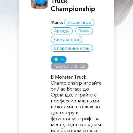
Truck
1.0
Championship
Жанр:
Экшен игры
Аркады
Гонки
Симуляторы
Спортивные игры
0
Размер: 8.35 GB
В Monster Truck
Championship играйте
от Лас-Вегаса до
Орландо, играйте с
профессиональными
пилотами в гонках по
драгстеру и
фристайлу! Дрифт на
месте, езда на заднем
или боковом колесе -