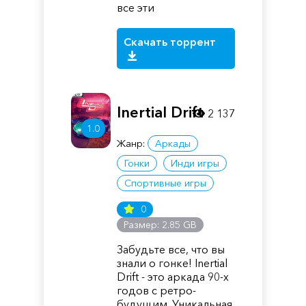
все эти
Скачать торрент
Inertial Drift
2 137
1.0
Жанр:
Аркады
Гонки
Инди игры
Спортивные игры
0
Размер: 2.85 GB
Забудьте все, что вы
знали о гонке! Inertial
Drift - это аркада 90-х
годов с ретро-
будущим. Уникальная