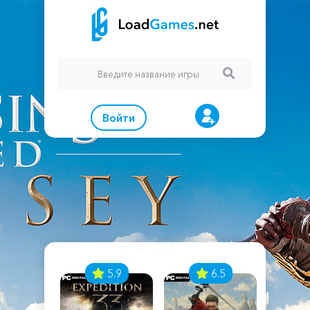
Войти
7
5.9
6.5