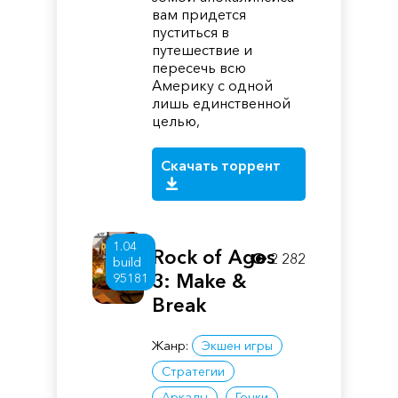
вам придется
пуститься в
путешествие и
пересечь всю
Америку с одной
лишь единственной
целью,
Скачать торрент
1.04
Rock of Ages
2 282
build
3: Make &
95181
Break
Жанр:
Экшен игры
Стратегии
Аркады
Гонки