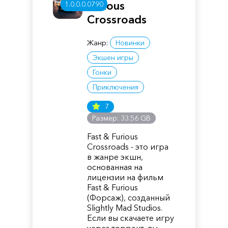
Furious
1.0.0.0.0790
Crossroads
Жанр:
Новинки
Экшен игры
Гонки
Приключения
7
Размер: 33.56 GB
Fast & Furious
Crossroads - это игра
в жанре экшн,
основанная на
лицензии на фильм
Fast & Furious
(Форсаж), созданный
Slightly Mad Studios.
Если вы скачаете игру