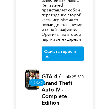
известен как Mafia 2
Remastered
представляет собой
переиздание второй
части игр Мафия со
всеми дополнениями
и новой графикой.
Оригинал во второй
партии легендарной
Скачать торрент
GTA 4 /
25 580
Grand Theft
1.2.0.43
Auto IV -
Complete
Edition