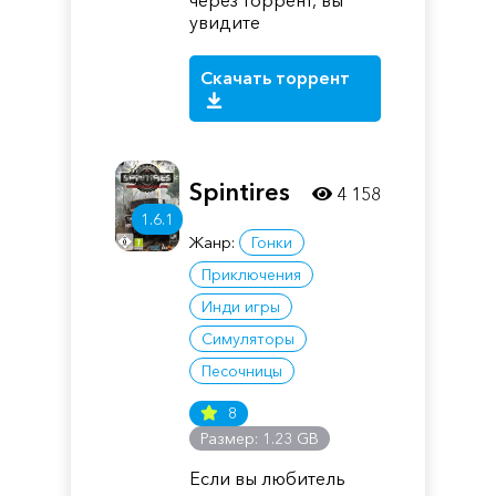
через торрент, вы
увидите
Скачать торрент
Spintires
4 158
1.6.1
Жанр:
Гонки
Приключения
Инди игры
Симуляторы
Песочницы
8
Размер: 1.23 GB
Если вы любитель