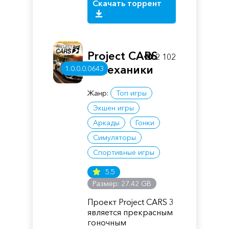
Скачать торрент
Project CARS
2 102
3 Механики
1.0.0.0.0643
Жанр:
Топ игры
Экшен игры
Аркады
Гонки
Симуляторы
Спортивные игры
5.5
Размер: 27.42 GB
Проект Project CARS 3
является прекрасным
гоночным