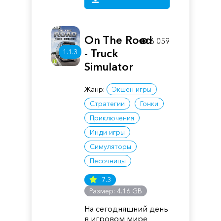
On The Road
6 059
- Truck
1.1.3
Simulator
Жанр:
Экшен игры
Стратегии
Гонки
Приключения
Инди игры
Симуляторы
Песочницы
7.3
Размер: 4.16 GB
На сегодняшний день
в игровом мире