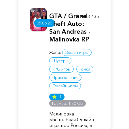
GTA / Grand
3 435
Theft Auto:
05.06.20
San Andreas -
Malinovka RP
Жанр:
Экшен игры
Шутеры
RPG игры
Гонки
Приключения
Онлайн игры
1
Размер: 1.70 GB
Малиновка –
масштабная Онлайн-
игра про Россию, в