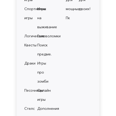
Спортивные
Игры
мощных
двоих!
игры
на
Пк
выживание
Логические
Головоломки
Квесты
Поиск
предме.
Драки
Игры
про
зомби
Песочницы
Онлайн
игры
Стелс
Дополнения