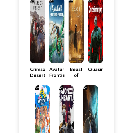
Crimson
Avatar:
Beast
Quasimorph
Desert
Frontiers
of
of
Reincarnation
Pandora