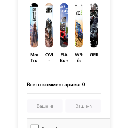
Monster
OVERPASS
FIA
WRC
GRID
Truck
-
European
6:
Championship
Deluxe
Truck
FIA
Edition
Racing
World
Championship
Rally
Championship
Всего комментариев: 0