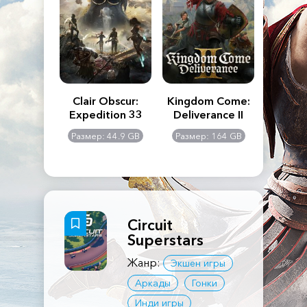
n's Creed
Clair Obscur:
Kingdom Come:
The La
dows
Expedition 33
Deliverance II
Pa
Rema
: 117 GB
Размер: 44.9 GB
Размер: 164 GB
Размер
Circuit
Superstars
Жанр:
Экшен игры
Аркады
Гонки
Инди игры