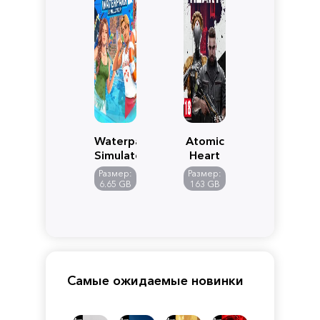
Waterpark
Atomic
Simulator
Heart
Размер:
Размер:
6.65 GB
163 GB
Самые ожидаемые новинки