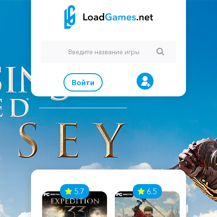
Войти
7
5.7
6.5