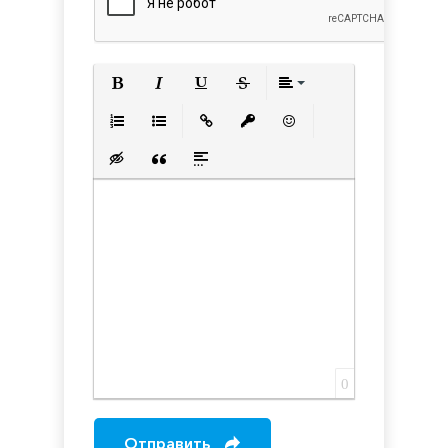
Полужирный
Курсив
Подчеркнутый
Зачеркнутый
Выравнивани
Нумерованный список
Маркированный список
Вставить ссылку
Вставить защищенную с
Вставить смайлик
Вставка скрытого текста
Вставка цитаты
Вставка спойлера
0
Отправить