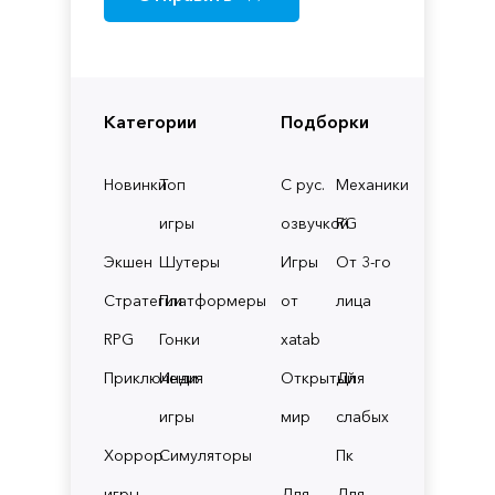
Категории
Подборки
Новинки
Топ
С рус.
Механики
игры
озвучкой
RG
Экшен
Шутеры
Игры
От 3-го
Стратегии
Платформеры
от
лица
RPG
Гонки
xatab
Приключения
Инди
Открытый
Для
игры
мир
слабых
Хоррор
Симуляторы
Пк
игры
Для
Для