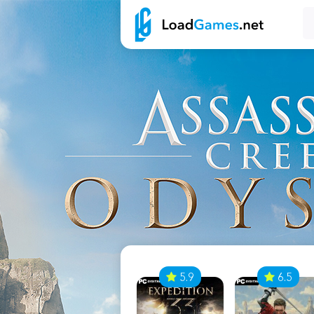
7
5.9
6.5