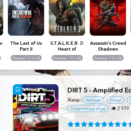
e:
The Last of Us
S.T.A.L.K.E.R. 2:
Assassin's Creed
Part II
Heart of
Shadows
Remastered
Chernobyl -
Размер: 116 GB
Размер: 170 GB
Размер: 117 GB
Ultimate Edition
DIRT 5 - Amplified Ed
Жанр:
Аркады
Гонки
2 979
Спортивные игры