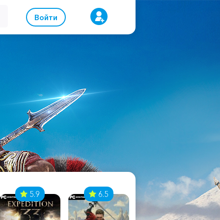
Войти
5.9
6.5
8.1