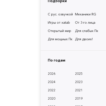
Подборки
С рус. озвучкой
Механики RG
Игры от xatab
От 3-го лица
Открытый мир
Для слабых Пк
Для мощных Пк
Для двоих!
По годам
2026
2025
2024
2023
2022
2021
2020
2019