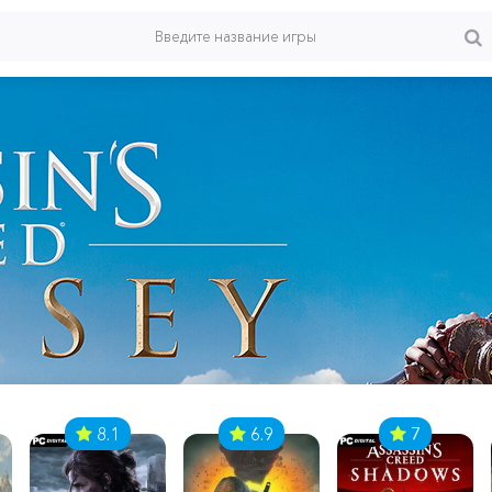
8.1
6.9
7