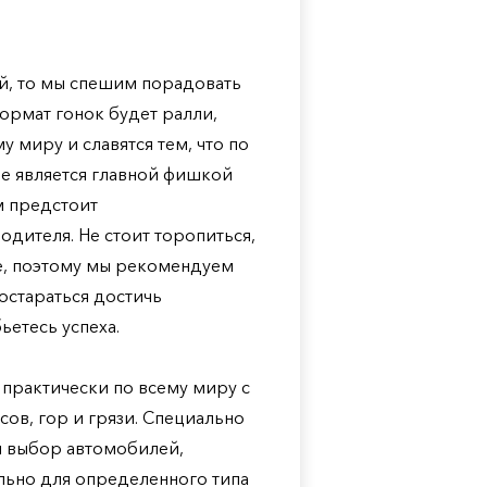
й, то мы спешим порадовать
ормат гонок будет ралли,
 миру и славятся тем, что по
е является главной фишкой
м предстоит
дителя. Не стоит торопиться,
ое, поэтому мы рекомендуем
остараться достичь
ьетесь успеха.
практически по всему миру с
ов, гор и грязи. Специально
й выбор автомобилей,
льно для определенного типа