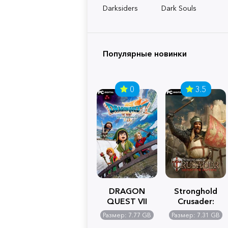
Darksiders
Dark Souls
Популярные новинки
0
3.5
DRAGON
Stronghold
QUEST VII
Crusader:
Reimagined
Definitive
Размер: 7.77 GB
Размер: 7.31 GB
Edition