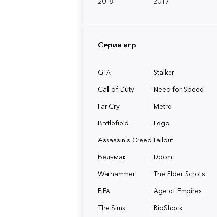
2018
2017
Серии игр
GTA
Stalker
Call of Duty
Need for Speed
Far Cry
Metro
Battlefield
Lego
Assassin's Creed
Fallout
Ведьмак
Doom
Warhammer
The Elder Scrolls
FIFA
Age of Empires
The Sims
BioShock