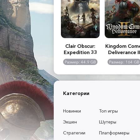
.R. 2:
Assassin's Creed
Clair Obscur:
Kingdom Com
of
Shadows
Expedition 33
Deliverance II
l -
0 GB
Размер: 117 GB
Размер: 44.9 GB
Размер: 164 GB
dition
Категории
Новинки
Топ игры
Экшен
Шутеры
Стратегии
Платформеры