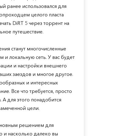
ый ранее использовался для
вопроходцем целого пласта
ачать DiRT 5 через торрент на
льное путешествие.
ния станут многочисленные
и локальную сеть. У вас будет
зации и настройки внешнего
аших заездов и многое другое.
ообразных и интересных
ие. Все что требуется, просто
. А для этого понадобится
 намеченной цели.
основным решением для
 и насколько далеко вы