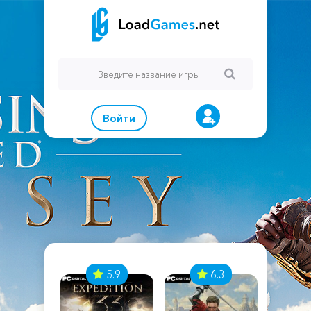
Войти
7
5.9
6.3