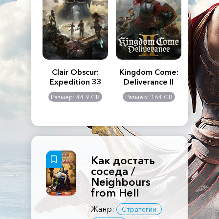
n's Creed
Clair Obscur:
Kingdom Come:
The La
dows
Expedition 33
Deliverance II
Pa
Rema
: 117 GB
Размер: 44.9 GB
Размер: 164 GB
Размер
Как достать
соседа /
Neighbours
from Hell
Жанр:
Стратегии