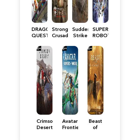
DRAGON
Stronghold
Sudden
SUPER
QUEST
Crusader:
Strike
ROBOT
VII
Definitive
5
WARS
Reimagined
Edition
Y
Crimson
Avatar:
Beast
Desert
Frontiers
of
of
Reincarnation
Pandora