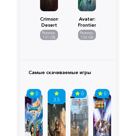
Crimson
Avatar:
Desert
Frontiers
of
Размер:
Размер:
Pandora
131 GB
136 GB
Самые скачиваемые игры
0
0
0
3.5