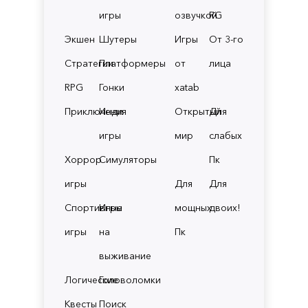
игры
озвучкой
RG
Экшен
Шутеры
Игры
От 3-го
Стратегии
Платформеры
от
лица
RPG
Гонки
xatab
Приключения
Инди
Открытый
Для
игры
мир
слабых
Хоррор
Симуляторы
Пк
игры
Для
Для
Спортивные
Игры
мощных
двоих!
игры
на
Пк
выживание
Логические
Головоломки
Квесты
Поиск