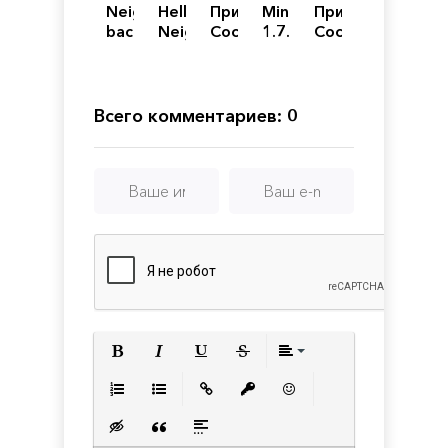
Neighbours
Hello
Привет
Minecraft
Привет
back
Neighbor
Сосед
1.7.5
Сосед
From
2
Альфа
Hell
4
Всего комментариев: 0
Полужирный
Курсив
Подчеркнутый
Зачеркнутый
Выравнивани
Нумерованный список
Маркированный список
Вставить ссылку
Вставить защищенную с
Вставить смайлик