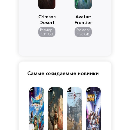
Crimson
Avatar:
Desert
Frontiers
of
Размер:
Размер:
Pandora
131 GB
136 GB
Самые ожидаемые новинки