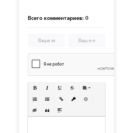
Complete
Definitive
Over
Edition
Edition
China
-
Всего комментариев: 0
Deluxe
Edition
Полужирный
Курсив
Подчеркнутый
Зачеркнутый
Выравнивани
Нумерованный список
Маркированный список
Вставить ссылку
Вставить защищенную с
Вставить смайлик
Вставка скрытого текста
Вставка цитаты
Вставка спойлера