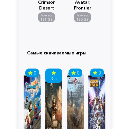
Crimson
Avatar:
Desert
Frontiers
of
Размер:
Размер:
Pandora
131 GB
136 GB
Самые скачиваемые игры
0
0
0
3.5