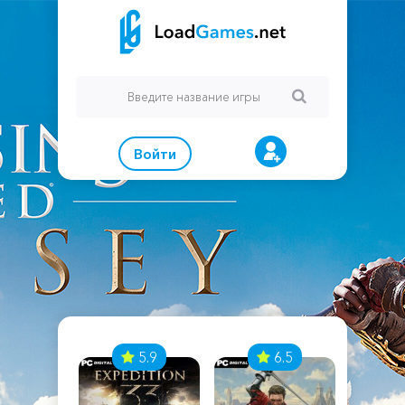
Войти
7
5.9
6.5