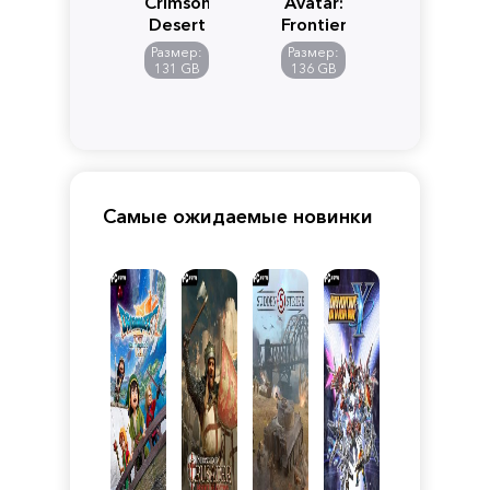
Crimson
Avatar:
Desert
Frontiers
of
Размер:
Размер:
Pandora
131 GB
136 GB
Самые ожидаемые новинки