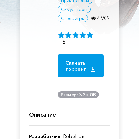
Приключения
Симуляторы
4 909
Стелс игры
5
Скачать
торрент
Размер: 3.35 GB
Описание
Разработчик:
Rebellion