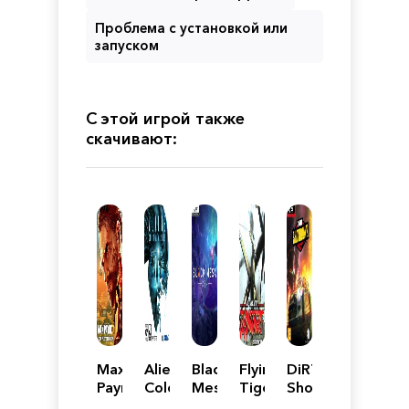
Проблема с установкой или
запуском
С этой игрой также
скачивают:
Max
Aliens:
Black
Flying
DiRT
Payne
Colonial
Mesa
Tigers:
Showdown
3:
Marines
-
Shadows