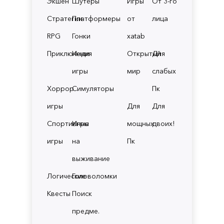
Экшен
Шутеры
Игры
От 3-го
Стратегии
Платформеры
от
лица
RPG
Гонки
xatab
Приключения
Инди
Открытый
Для
игры
мир
слабых
Хоррор
Симуляторы
Пк
игры
Для
Для
Спортивные
Игры
мощных
двоих!
игры
на
Пк
выживание
Логические
Головоломки
Квесты
Поиск
предме.