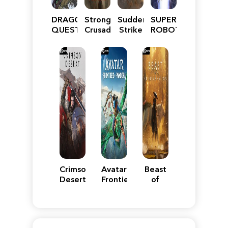
DRAGON
Stronghold
Sudden
SUPER
QUEST
Crusader:
Strike
ROBOT
VII
Definitive
5
WARS
Reimagined
Edition
Y
Crimson
Avatar:
Beast
Desert
Frontiers
of
of
Reincarnation
Pandora