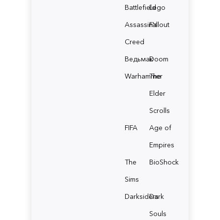
Battlefield
Lego
Assassin's
Fallout
Creed
Ведьмак
Doom
Warhammer
The
Elder
Scrolls
FIFA
Age of
Empires
The
BioShock
Sims
Darksiders
Dark
Souls