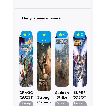
Популярные новинки
0
0
0
3.5
DRAGON
Sudden
SUPER
QUEST
Stronghold
Strike
ROBOT
VII
Crusader:
5
WARS
Размер:
Размер:
Размер: