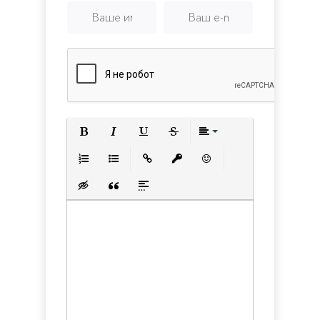
Полужирный
Курсив
Подчеркнутый
Зачеркнутый
Выравнивани
Нумерованный список
Маркированный список
Вставить ссылку
Вставить защищенную с
Вставить смайлик
Вставка скрытого текста
Вставка цитаты
Вставка спойлера