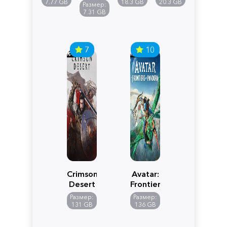
Reimagined
Definitive
Y
7.77 GB
18.3 GB
20.3 GB
Размер:
Edition
7.31 GB
7
10
Crimson
Avatar:
Desert
Frontiers
of
Размер:
Размер:
Pandora
131 GB
136 GB