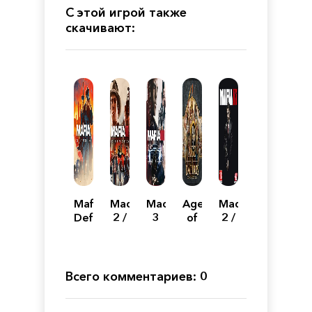
С этой игрой также
скачивают:
Mafia:
Мафия
Мафия
Age
Мафия
Definitive
2 /
3
of
2 /
Edition
Mafia
Механики
Empires:
Mafia
II:
Definitive
II:
Definitive
Edition
Director's
Edition
Cut
Всего комментариев: 0