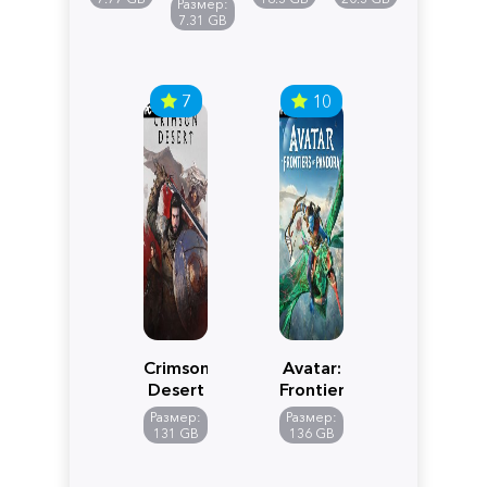
Размер:
Edition
7.31 GB
7
10
Crimson
Avatar:
Desert
Frontiers
of
Размер:
Размер:
Pandora
131 GB
136 GB