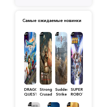
Самые ожидаемые новинки
DRAGON
Stronghold
Sudden
SUPER
QUEST
Crusader:
Strike
ROBOT
VII
Definitive
5
WARS
Reimagined
Edition
Y