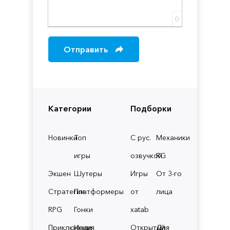
0
Отправить
Категории
Подборки
Новинки
Топ
С рус.
Механики
игры
озвучкой
RG
Экшен
Шутеры
Игры
От 3-го
Стратегии
Платформеры
от
лица
RPG
Гонки
xatab
Приключения
Инди
Открытый
Для