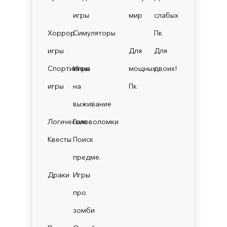
игры
мир
слабых
Хоррор
Симуляторы
Пк
игры
Для
Для
Спортивные
Игры
мощных
двоих!
игры
на
Пк
выживание
Логические
Головоломки
Квесты
Поиск
предме.
Драки
Игры
про
зомби