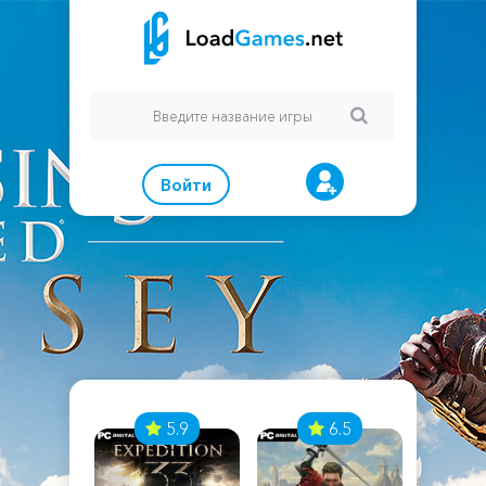
Войти
7
5.9
6.5