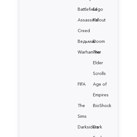
Battlefield
Lego
Assassin's
Fallout
Creed
Ведьмак
Doom
Warhammer
The
Elder
Scrolls
FIFA
Age of
Empires
The
BioShock
Sims
Darksiders
Dark