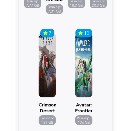
Размер:
Размер:
Размер:
Reimagined
Definitive
Y
7.77 GB
18.3 GB
20.3 GB
Размер:
Edition
7.31 GB
7
10
Crimson
Avatar:
Desert
Frontiers
of
Размер:
Размер:
Pandora
131 GB
136 GB