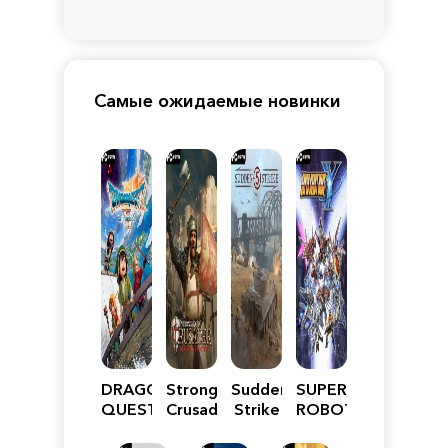
Самые ожидаемые новинки
DRAGON
Stronghold
Sudden
SUPER
QUEST
Crusader:
Strike
ROBOT
VII
Definitive
5
WARS