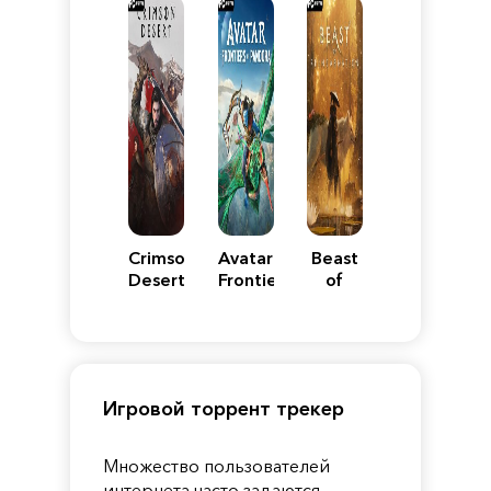
Reimagined
Edition
Y
Crimson
Avatar:
Beast
Desert
Frontiers
of
of
Reincarnation
Pandora
Игровой торрент трекер
Множество пользователей
интернета часто задаются