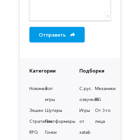
0
Отправить
Категории
Подборки
Новинки
Топ
С рус.
Механики
игры
озвучкой
RG
Экшен
Шутеры
Игры
От 3-го
Стратегии
Платформеры
от
лица
RPG
Гонки
xatab