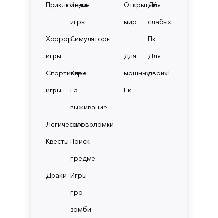
Приключения
Инди
Открытый
Для
игры
мир
слабых
Хоррор
Симуляторы
Пк
игры
Для
Для
Спортивные
Игры
мощных
двоих!
игры
на
Пк
выживание
Логические
Головоломки
Квесты
Поиск
предме.
Драки
Игры
про
зомби