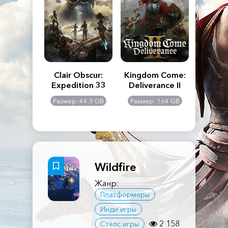
n's Creed
Clair Obscur:
Kingdom Come:
The La
dows
Expedition 33
Deliverance II
Pa
Rema
: 117 GB
Размер: 44.9 GB
Размер: 164 GB
Размер
Wildfire
Жанр:
Платформеры
Инди игры
2 158
Стелс игры