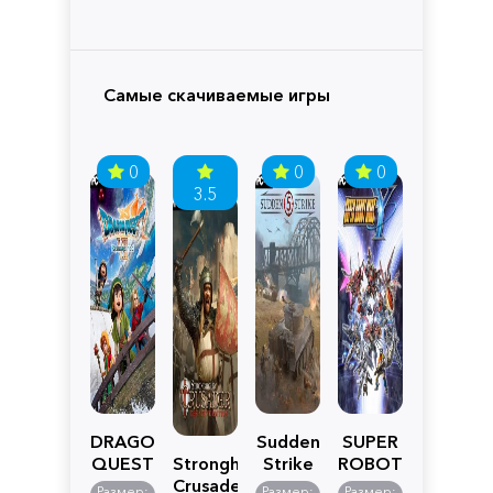
Самые скачиваемые игры
0
0
0
3.5
DRAGON
Sudden
SUPER
QUEST
Stronghold
Strike
ROBOT
VII
Crusader:
5
WARS
Размер:
Размер:
Размер: