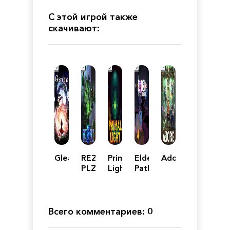
С этой игрой также
скачивают:
Gleamlight
REZ
Primal
Elden:
Adore
PLZ
Light
Path
of
the
Forgotten
Всего комментариев: 0