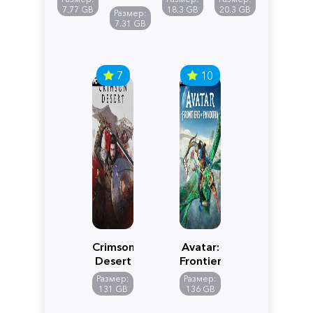
Reimagined
Definitive
Y
7.77 GB
18.3 GB
20.3 GB
Размер:
Edition
7.31 GB
7
10
Crimson
Avatar:
Desert
Frontiers
of
Размер:
Размер:
Pandora
131 GB
136 GB