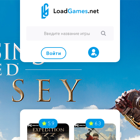
Войти
7
5.9
6.3