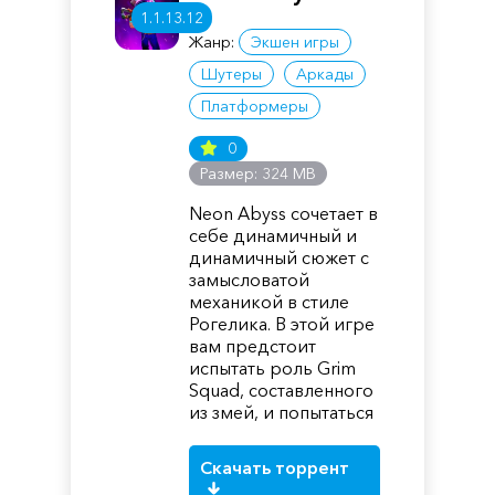
1.1.13.12
Жанр:
Экшен игры
Шутеры
Аркады
Платформеры
0
Размер: 324 MB
Neon Abyss сочетает в
себе динамичный и
динамичный сюжет с
замысловатой
механикой в ​​стиле
Рогелика. В этой игре
вам предстоит
испытать роль Grim
Squad, составленного
из змей, и попытаться
Скачать торрент