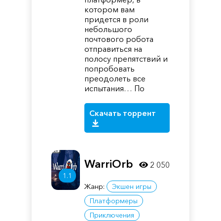
котором вам
придется в роли
небольшого
почтового робота
отправиться на
полосу препятствий и
попробовать
преодолеть все
испытания… По
Скачать торрент
WarriOrb
2 050
1.1
Жанр:
Экшен игры
Платформеры
Приключения