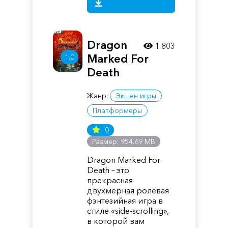
Dragon
1 803
Marked For
1.0
Death
Жанр:
Экшен игры
Платформеры
0
Размер: 954.69 MB
Dragon Marked For
Death – это
прекрасная
двухмерная ролевая
фэнтезийная игра в
стиле «side-scrolling»,
в которой вам