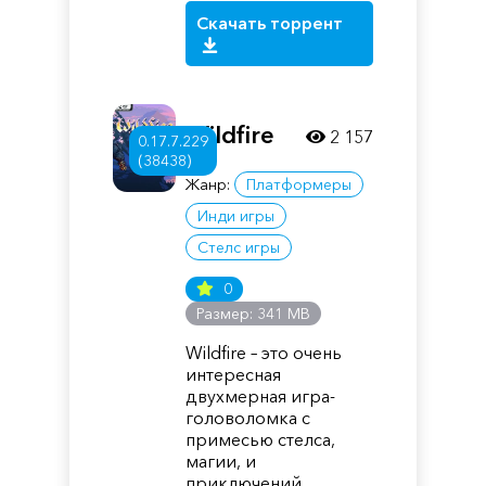
Скачать торрент
Wildfire
2 157
0.17.7.229
(38438)
Жанр:
Платформеры
Инди игры
Стелс игры
0
Размер: 341 MB
Wildfire – это очень
интересная
двухмерная игра-
головоломка с
примесью стелса,
магии, и
приключений.