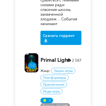
сразиться с темными
силами ради
спасения школы,
захваченной
злодеем… События
начинают
Скачать торрент
Primal Light
2 087
1.0
Жанр:
Экшен игры
Платформеры
Приключения
Инди игры
0
Размер: 180 MB