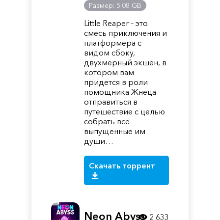
Размер: 5.08 GB
Little Reaper – это
смесь приключения и
платформера с
видом сбоку,
двухмерный экшен, в
котором вам
придется в роли
помощника Жнеца
отправиться в
путешествие с целью
собрать все
выпущенные им
души…
Скачать торрент
Neon Abyss
2 633