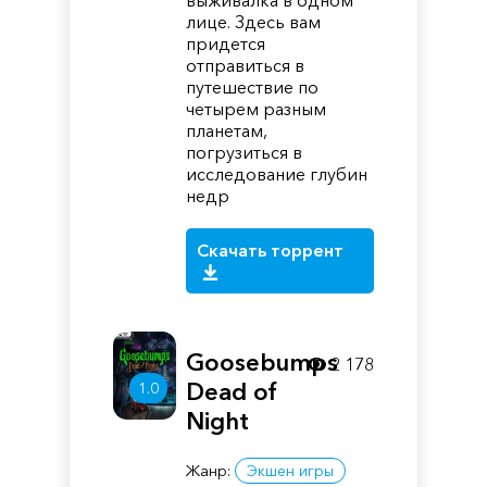
выживалка в одном
лице. Здесь вам
придется
отправиться в
путешествие по
четырем разным
планетам,
погрузиться в
исследование глубин
недр
Скачать торрент
Goosebumps
2 178
Dead of
1.0
Night
Жанр:
Экшен игры