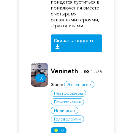
придется пуститься в
приключения вместе
с четырьмя
отважными героями,
Драконинами…
Скачать торрент
Venineth
1 576
1.0
Жанр:
Экшен игры
Платформеры
Приключения
Инди игры
Головоломки
0