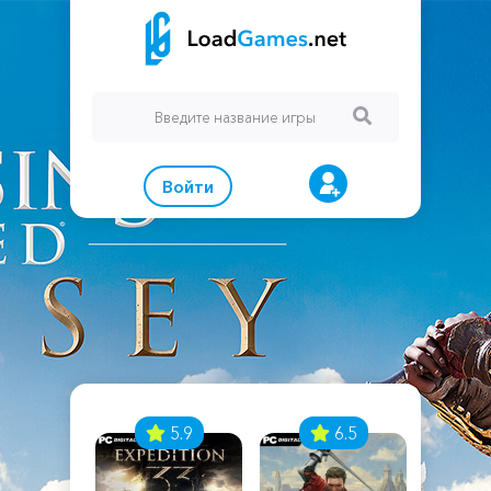
Войти
7
5.9
6.5