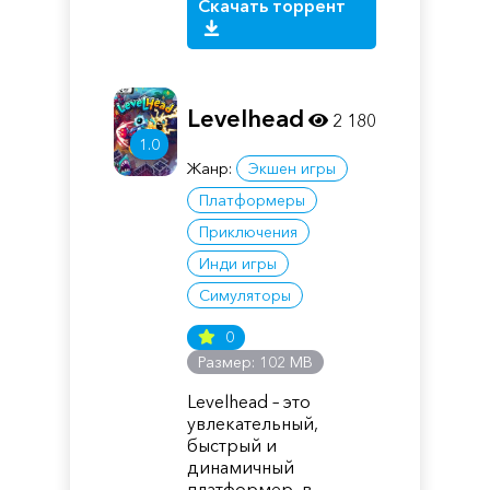
Скачать торрент
Levelhead
2 180
1.0
Жанр:
Экшен игры
Платформеры
Приключения
Инди игры
Симуляторы
0
Размер: 102 MB
Levelhead – это
увлекательный,
быстрый и
динамичный
платформер, в