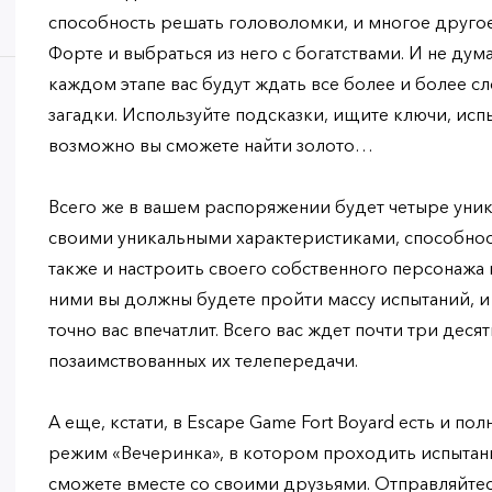
способность решать головоломки, и многое другое,
Форте и выбраться из него с богатствами. И не дума
каждом этапе вас будут ждать все более и более сл
загадки. Используйте подсказки, ищите ключи, испы
возможно вы сможете найти золото…
Всего же в вашем распоряжении будет четыре уни
своими уникальными характеристиками, способнос
также и настроить своего собственного персонажа 
ними вы должны будете пройти массу испытаний, и
точно вас впечатлит. Всего вас ждет почти три деся
позаимствованных их телепередачи.
А еще, кстати, в Escape Game Fort Boyard есть и п
режим «Вечеринка», в котором проходить испытан
сможете вместе со своими друзьями. Отправляйте