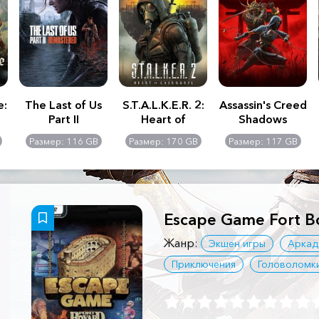
e:
The Last of Us
S.T.A.L.K.E.R. 2:
Assassin's Creed
Part II
Heart of
Shadows
Remastered
Chernobyl -
Размер: 116 GB
Размер: 170 GB
Размер: 117 GB
Ultimate Edition
Escape Game Fort B
Жанр:
Экшен игры
Аркад
Приключения
Головоломк