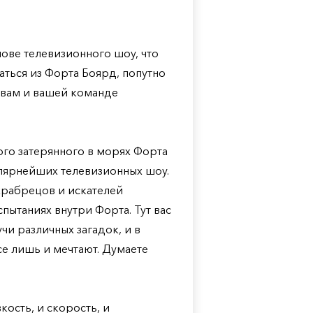
снове телевизионного шоу, что
ться из Форта Боярд, попутно
 вам и вашей команде
го затерянного в морях Форта
улярнейших телевизионных шоу.
храбрецов и искателей
пытаниях внутри Форта. Тут вас
чи различных загадок, и в
се лишь и мечтают. Думаете
кость, и скорость, и