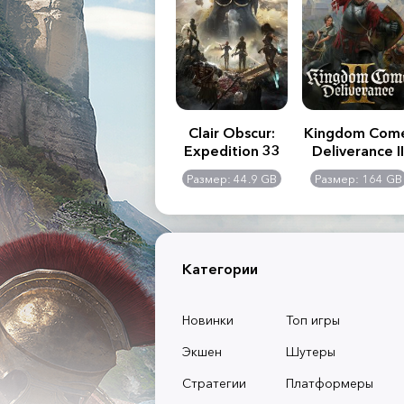
.R. 2:
Assassin's Creed
Clair Obscur:
Kingdom Com
of
Shadows
Expedition 33
Deliverance II
l -
0 GB
Размер: 117 GB
Размер: 44.9 GB
Размер: 164 GB
dition
Категории
Новинки
Топ игры
Экшен
Шутеры
Стратегии
Платформеры