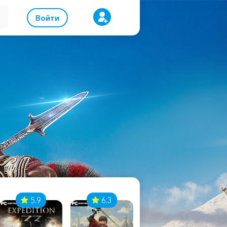
Войти
5.9
6.3
8.1