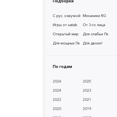
Подборки
С рус. озвучкой
Механики RG
Игры от xatab
От 3-го лица
Открытый мир
Для слабых Пк
Для мощных Пк
Для двоих!
По годам
2026
2025
2024
2023
2022
2021
2020
2019