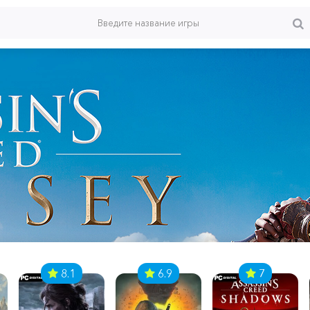
8.1
6.9
7