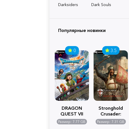
Darksiders
Dark Souls
Популярные новинки
0
3.5
DRAGON
Stronghold
QUEST VII
Crusader:
Reimagined
Definitive
Размер: 7.77 GB
Размер: 7.31 GB
Edition