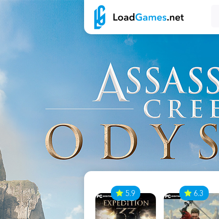
7
5.9
6.3