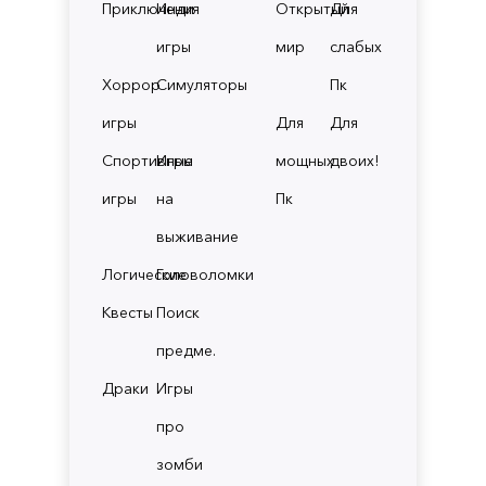
Приключения
Инди
Открытый
Для
игры
мир
слабых
Хоррор
Симуляторы
Пк
игры
Для
Для
Спортивные
Игры
мощных
двоих!
игры
на
Пк
выживание
Логические
Головоломки
Квесты
Поиск
предме.
Драки
Игры
про
зомби