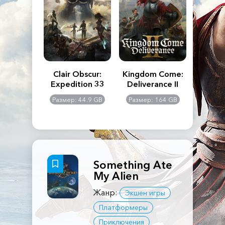
n's Creed
Clair Obscur:
Kingdom Come:
The La
dows
Expedition 33
Deliverance II
Pa
Rema
: 117 GB
Размер: 44.9 GB
Размер: 164 GB
Размер
Something Ate
My Alien
Жанр:
Экшен игры
Платформеры
Приключения