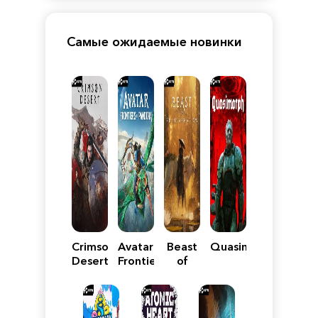
Самые ожидаемые новинки
Crimson
Avatar:
Beast
Quasimorph
Desert
Frontiers
of
of
Reincarnation
Pandora