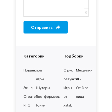
0
Отправить
Категории
Подборки
Новинки
Топ
С рус.
Механики
игры
озвучкой
RG
Экшен
Шутеры
Игры
От 3-го
Стратегии
Платформеры
от
лица
RPG
Гонки
xatab