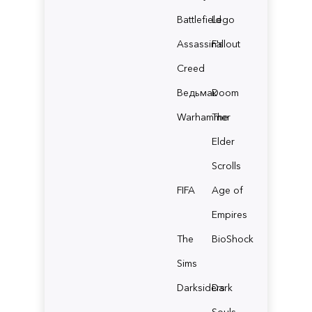
Battlefield
Lego
Assassin's
Fallout
Creed
Ведьмак
Doom
Warhammer
The
Elder
Scrolls
FIFA
Age of
Empires
The
BioShock
Sims
Darksiders
Dark
Souls