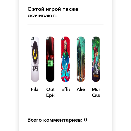
С этой игрой также
скачивают:
Filament
Outbreak:
Effie
Alienautics
Munchkin:
Epidemic
Quacked
Quest
Всего комментариев: 0