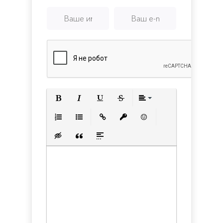
Полужирный
Курсив
Подчеркнутый
Зачеркнутый
Выравнивани
Нумерованный список
Маркированный список
Вставить ссылку
Вставить защищенную с
Вставить смайлик
Вставка скрытого текста
Вставка цитаты
Вставка спойлера