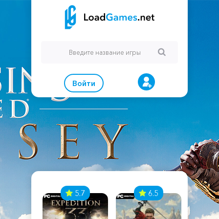
Войти
7
5.7
6.5