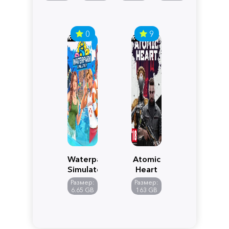
0
9
Waterpark
Atomic
Simulator
Heart
Размер:
Размер:
6.65 GB
163 GB