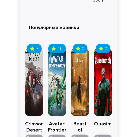
Популярные новинки
7
10
0
0
Crimson
Avatar:
Beast
Quasimorph
Desert
Frontiers
of
of
Reincarnation