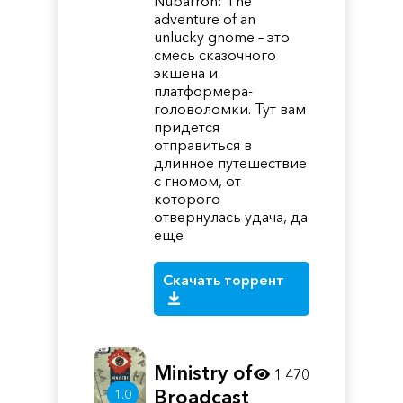
Nubarron: The
adventure of an
unlucky gnome – это
смесь сказочного
экшена и
платформера-
головоломки. Тут вам
придется
отправиться в
длинное путешествие
с гномом, от
которого
отвернулась удача, да
еще
Скачать торрент
Ministry of
1 470
Broadcast
1.0