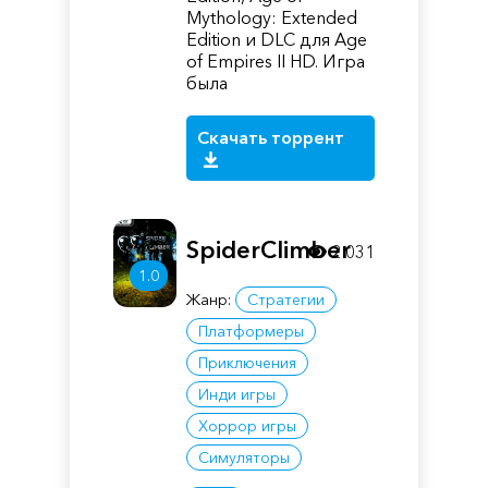
Mythology: Extended
Edition и DLC для Age
of Empires II HD. Игра
была
Скачать торрент
SpiderClimber
2 031
1.0
Жанр:
Стратегии
Платформеры
Приключения
Инди игры
Хоррор игры
Симуляторы