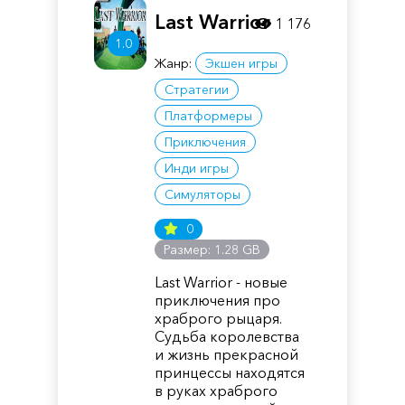
Last Warrior
1 176
1.0
Жанр:
Экшен игры
Стратегии
Платформеры
Приключения
Инди игры
Симуляторы
0
Размер: 1.28 GB
Last Warrior - новые
приключения про
храброго рыцаря.
Судьба королевства
и жизнь прекрасной
принцессы находятся
в руках храброго