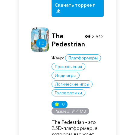
Скачать торрент
The
2 842
Pedestrian
1.0
Жанр:
Платформеры
Приключения
Инди игры
Логические игры
Головоломки
0
Размер: 914 MB
The Pedestrian – это
2.5D-платформер, в
котором вас ждет