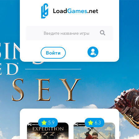
Войти
7
5.9
6.3