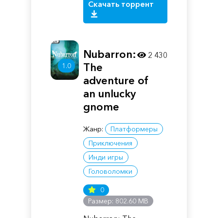
Скачать торрент
Nubarron:
2 430
The
1.0
adventure of
an unlucky
gnome
Жанр:
Платформеры
Приключения
Инди игры
Головоломки
0
Размер: 802.60 MB