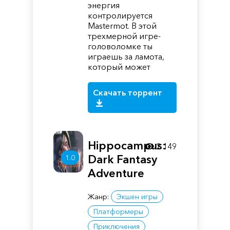
энергия
контролируется
Mastermot. В этой
трехмерной игре-
головоломке ты
играешь за ламота,
который может
Скачать торрент
Hippocampus:
2 149
Dark Fantasy
1.0
Adventure
Жанр:
Экшен игры
Платформеры
Приключения