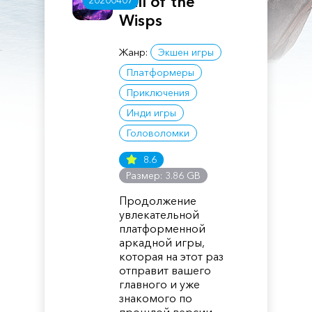
Will of the
20200407
Wisps
Жанр:
Экшен игры
Платформеры
Приключения
Инди игры
Головоломки
8.6
Размер: 3.86 GB
Продолжение
увлекательной
платформенной
аркадной игры,
которая на этот раз
отправит вашего
главного и уже
знакомого по