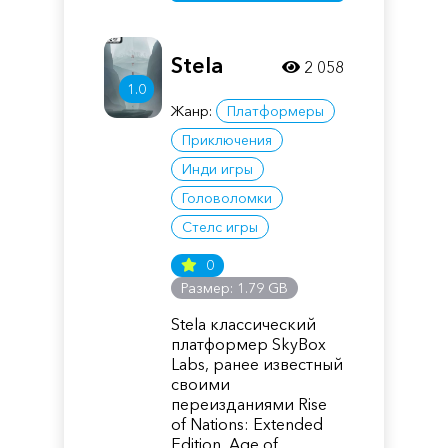
Stela
2 058
1.0
Жанр:
Платформеры
Приключения
Инди игры
Головоломки
Стелс игры
0
Размер: 1.79 GB
Stela классический
платформер SkyBox
Labs, ранее известный
своими
переизданиями Rise
of Nations: Extended
Edition, Age of