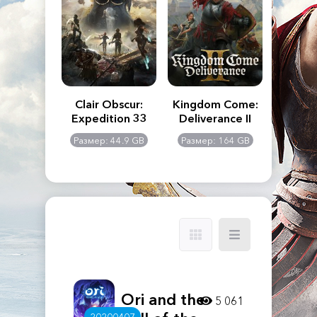
n's Creed
Clair Obscur:
Kingdom Come:
The La
dows
Expedition 33
Deliverance II
Pa
Rema
: 117 GB
Размер: 44.9 GB
Размер: 164 GB
Размер
Ori and the
5 061