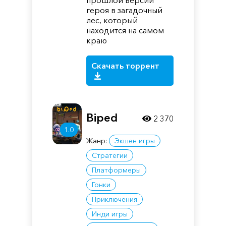
прошлой версии
героя в загадочный
лес, который
находится на самом
краю
Скачать торрент
Biped
2 370
1.0
Жанр:
Экшен игры
Стратегии
Платформеры
Гонки
Приключения
Инди игры