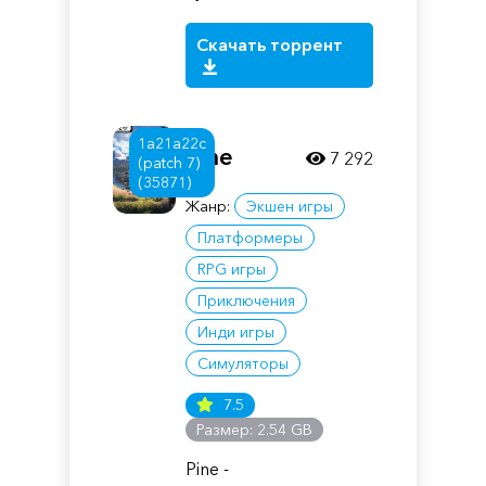
Скачать торрент
1a21a22c
Pine
7 292
(patch 7)
(35871)
Жанр:
Экшен игры
Платформеры
RPG игры
Приключения
Инди игры
Симуляторы
7.5
Размер: 2.54 GB
Pine -