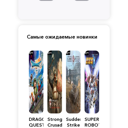
Самые ожидаемые новинки
DRAGON
Stronghold
Sudden
SUPER
QUEST
Crusader:
Strike
ROBOT