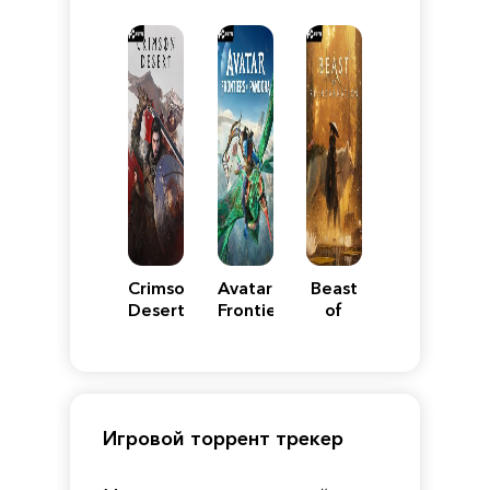
VII
Definitive
5
WARS
Reimagined
Edition
Y
Crimson
Avatar:
Beast
Desert
Frontiers
of
of
Reincarnation
Pandora
Игровой торрент трекер