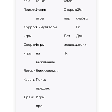
RPG
Гонки
xatab
Приключения
Инди
Открытый
Для
игры
мир
слабых
Хоррор
Симуляторы
Пк
игры
Для
Для
Спортивные
Игры
мощных
двоих!
игры
на
Пк
выживание
Логические
Головоломки
Квесты
Поиск
предме.
Драки
Игры
про