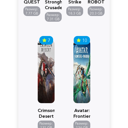
QUEST
Stronghold
Strike
ROBOT
VII
Crusader:
5
WARS
Размер:
Размер:
Размер:
Reimagined
Definitive
Y
7.77 GB
18.3 GB
20.3 GB
Размер:
Edition
7.31 GB
7
10
Crimson
Avatar:
Desert
Frontiers
of
Размер:
Размер:
Pandora
131 GB
136 GB