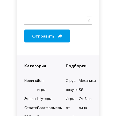
0
Отправить
Категории
Подборки
Новинки
Топ
С рус.
Механики
игры
озвучкой
RG
Экшен
Шутеры
Игры
От 3-го
Стратегии
Платформеры
от
лица