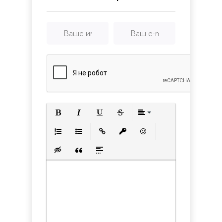
Полужирный
Курсив
Подчеркнутый
Зачеркнутый
Выравнивани
Нумерованный список
Маркированный список
Вставить ссылку
Вставить защищенную с
Вставить смайлик
Вставка скрытого текста
Вставка цитаты
Вставка спойлера