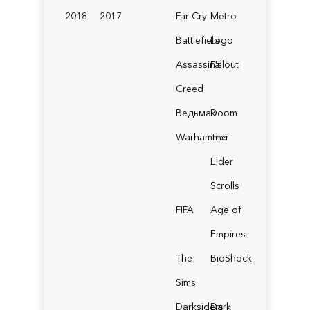
2018
2017
Far Cry
Metro
Battlefield
Lego
Assassin's
Fallout
Creed
Ведьмак
Doom
Warhammer
The
Elder
Scrolls
FIFA
Age of
Empires
The
BioShock
Sims
Darksiders
Dark