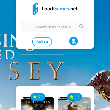
Войти
7
5.9
6.5