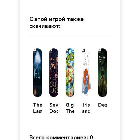
С этой игрой также
скачивают:
The
Seven
Gigantosaurus
Iris
Dezzan
Last
Doors
The
and
Sky
Game
the
Giant
Всего комментариев: 0