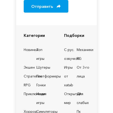
Отправить
Категории
Подборки
Новинки
Топ
С рус.
Механики
игры
озвучкой
RG
Экшен
Шутеры
Игры
От 3-го
Стратегии
Платформеры
от
лица
RPG
Гонки
xatab
Приключения
Инди
Открытый
Для
игры
мир
слабых
Хоррор
Симуляторы
Пк