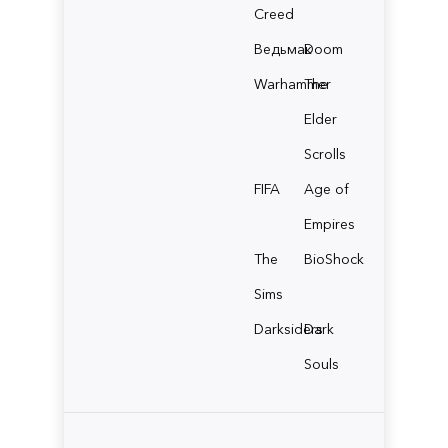
Creed
Ведьмак
Doom
Warhammer
The
Elder
Scrolls
FIFA
Age of
Empires
The
BioShock
Sims
Darksiders
Dark
Souls