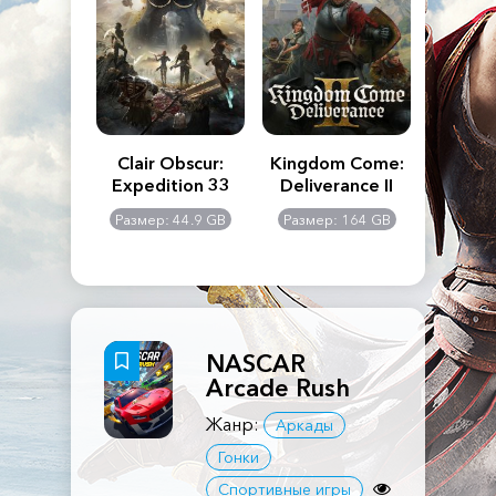
n's Creed
Clair Obscur:
Kingdom Come:
The La
dows
Expedition 33
Deliverance II
Pa
Rema
: 117 GB
Размер: 44.9 GB
Размер: 164 GB
Размер
NASCAR
Arcade Rush
Жанр:
Аркады
Гонки
Спортивные игры