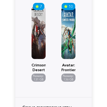
7
10
Crimson
Avatar:
Desert
Frontiers
of
Размер:
Размер:
Pandora
131 GB
136 GB
Самые скачиваемые игры