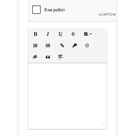
Полужирный
Курсив
Подчеркнутый
Зачеркнутый
Выравнивани
Нумерованный список
Маркированный список
Вставить ссылку
Вставить защищенную с
Вставить смайлик
Вставка скрытого текста
Вставка цитаты
Вставка спойлера
0