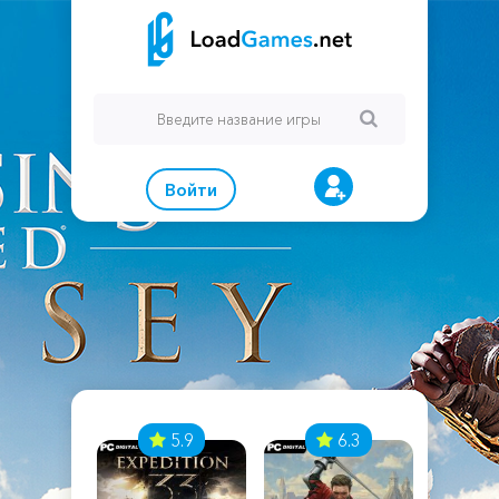
Войти
7
5.9
6.3