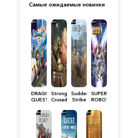
Самые ожидаемые новинки
DRAGON
Stronghold
Sudden
SUPER
QUEST
Crusader:
Strike
ROBOT
VII
Definitive
5
WARS
Reimagined
Edition
Y