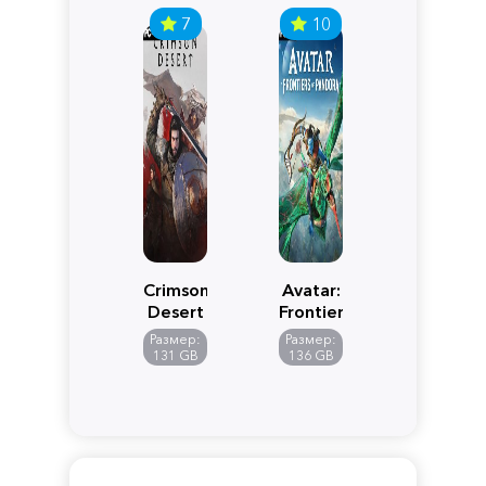
7
10
Crimson
Avatar:
Desert
Frontiers
of
Размер:
Размер:
Pandora
131 GB
136 GB