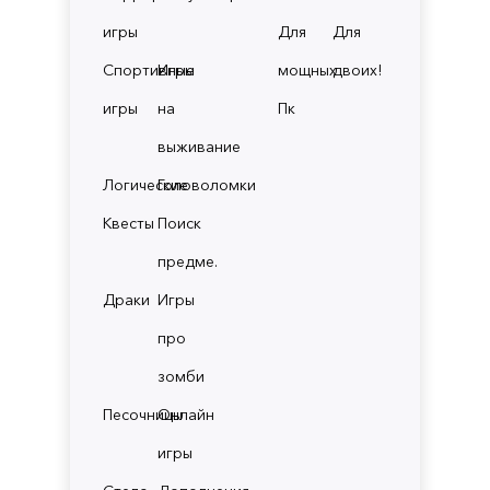
игры
Для
Для
Спортивные
Игры
мощных
двоих!
игры
на
Пк
выживание
Логические
Головоломки
Квесты
Поиск
предме.
Драки
Игры
про
зомби
Песочницы
Онлайн
игры