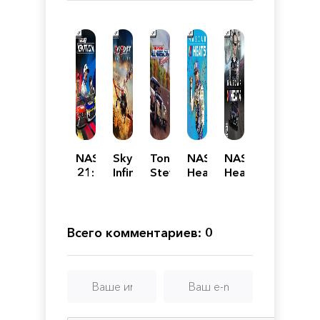
NASCAR
Skydrift
Tony
NASCAR
NASCAR
21:
Infinity
Stewart's
Heat
Heat
Ignition
All-
5 -
4 -
American
Ultimate
Gold
Racing
Edition
Edition
Всего комментариев: 0