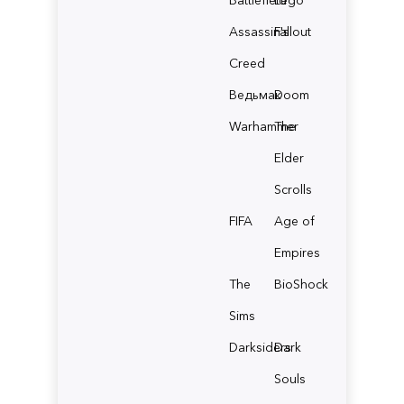
Assassin's
Fallout
Creed
Ведьмак
Doom
Warhammer
The
Elder
Scrolls
FIFA
Age of
Empires
The
BioShock
Sims
Darksiders
Dark
Souls