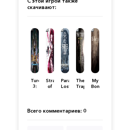
С этой игрой также
скачивают:
Turok
Stranger
Paradise
The
My
3:
of
Lost
Trap:
Bones:
Shadow
Paradise
Remastered
Remastered
of
Final
Oblivion
Fantasy
Remastered
Origin
Всего комментариев: 0