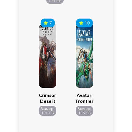
Edition
7.31 GB
7
10
Crimson
Avatar:
Desert
Frontiers
of
Размер:
Размер:
Pandora
131 GB
136 GB