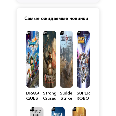
Самые ожидаемые новинки
DRAGON
Stronghold
Sudden
SUPER
QUEST
Crusader:
Strike
ROBOT
VII
Definitive
5
WARS
Reimagined
Edition
Y