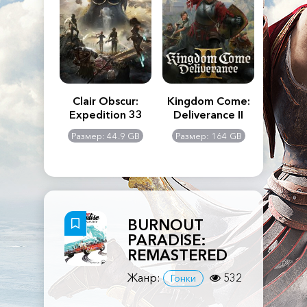
n's Creed
Clair Obscur:
Kingdom Come:
The La
dows
Expedition 33
Deliverance II
Pa
Rema
: 117 GB
Размер: 44.9 GB
Размер: 164 GB
Размер
BURNOUT
PARADISE:
REMASTERED
Жанр:
532
Гонки