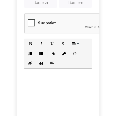
Полужирный
Курсив
Подчеркнутый
Зачеркнутый
Выравнивани
Нумерованный список
Маркированный список
Вставить ссылку
Вставить защищенную с
Вставить смайлик
Вставка скрытого текста
Вставка цитаты
Вставка спойлера