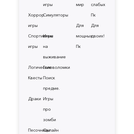
игры
мир
слабых
Хоррор
Симуляторы
Пк
игры
Для
Для
Спортивные
Игры
мощных
двоих!
игры
на
Пк
выживание
Логические
Головоломки
Квесты
Поиск
предме.
Драки
Игры
про
зомби
Песочницы
Онлайн