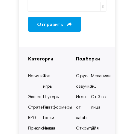
0
Отправить
Категории
Подборки
Новинки
Топ
С рус.
Механики
игры
озвучкой
RG
Экшен
Шутеры
Игры
От 3-го
Стратегии
Платформеры
от
лица
RPG
Гонки
xatab
Приключения
Инди
Открытый
Для