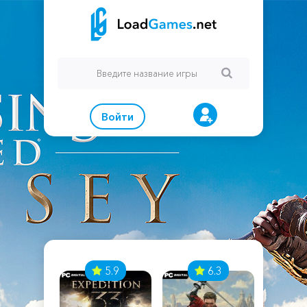
Войти
7
5.9
6.3