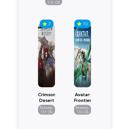
Edition
7.31 GB
7
10
Crimson
Avatar:
Desert
Frontiers
of
Размер:
Размер:
Pandora
131 GB
136 GB